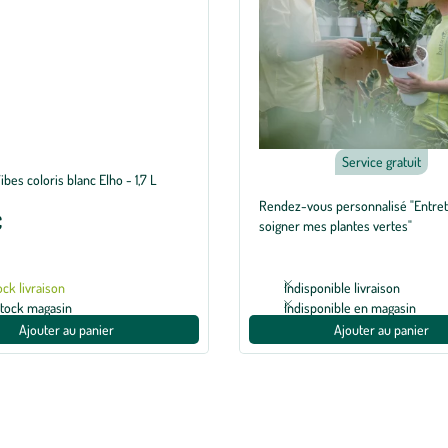
Service gratuit
ibes coloris blanc Elho - 1,7 L
Rendez-vous personnalisé "Entret
€
soigner mes plantes vertes"
ock livraison
Indisponible livraison
stock magasin
Indisponible en magasin
Ajouter au panier
Ajouter au panier