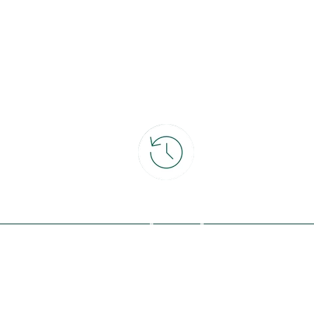
ce
30 jours pour changer d'avis
et retour gratuit en magasin
ous avec la nature, inspirez-vous et