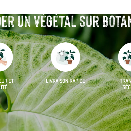
r un végétal sur botanic
EUR ET
LIVRAISON RAPIDE
TRA
ITÉ
SÉC