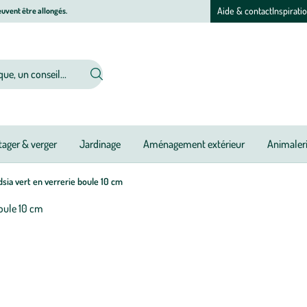
Aide & contact
Inspirati
uvent être allongés.
ager & verger
Jardinage
Aménagement extérieur
Animaler
dsia vert en verrerie boule 10 cm
Afficher
le
zoom
pour
l’image
1
sur
1