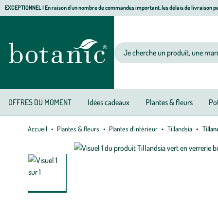
Aller
Aller
Aller
EXCEPTIONNEL I En raison d'un nombre de commandes important, les délais de livraison pe
à
au
au
Jardinerie écologique, animalerie, décoration, alimentation bio botanic®
la
contenu
pied
navigation
principal
de
Votre recherche
page
OFFRES DU MOMENT
Idées cadeaux
Plantes & fleurs
Pot
Accueil
Plantes & fleurs
Plantes d’intérieur
Tillandsia
Tillan