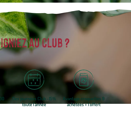
igniez au club ?
300
Des journées Club -15%
Avantage croquettes 9
toute l'année
achetées = 1 offert