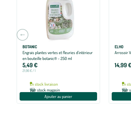
Aller
à
la
BOTANIC
ELHO
Engrais plantes vertes et fleuries d'intérieur
Arrosoir V
slide
en bouteille botanic® - 250 ml
précédente
5,49 €
14,99 
21,96 € / l
En stock livraison
En st
Voir stock magasin
Voir 
Ajouter au panier