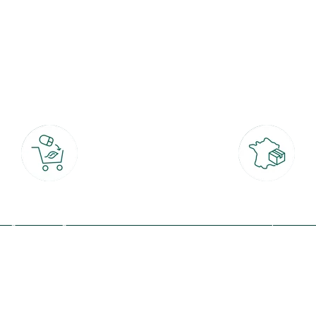
botanic®, les jardineries expertes du végétal depuis 1995.
Click & Collect
Livraison partout en Fran
rait gratuit en magasin sous 2h
à domicile ou point relais
(Re)connectez-v