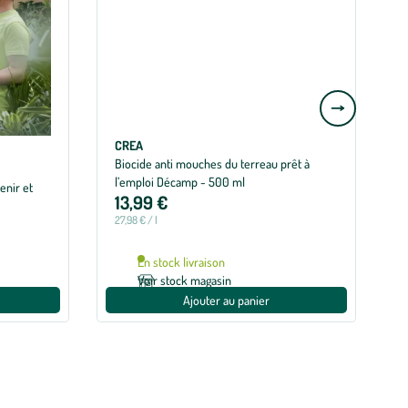
Aller
à
la
CREA
Biocide anti mouches du terreau prêt à
T
slide
l’emploi Décamp - 500 ml
enir et
suivante
13,99 €
27,98 € / l
D
En stock livraison
Voir stock magasin
Ajouter au panier