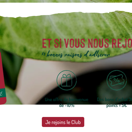
Et si vous nous rejo
4 bonnes raisons d'adhérer
Une offre de bienvenue
Des bons d'achat 
de -10%
points = 5€
Je rejoins le Club