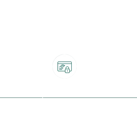
Paiement 100% sécurisé
CB, PayPal, carte cadeau, Alma 3x ou 4x
ret