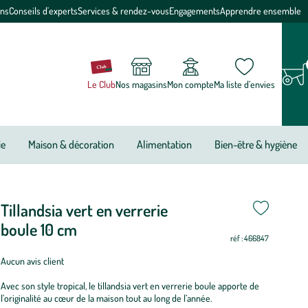
ons
Conseils d'experts
Services & rendez-vous
Engagements
Apprendre ensemble
Le Club
Nos magasins
Mon compte
Ma liste d’envies
ie
Maison & décoration
Alimentation
Bien-être & hygiène
Tillandsia vert en verrerie
boule 10 cm
réf : 466847
Aucun avis client
Avec son style tropical, le tillandsia vert en verrerie boule apporte de
l’originalité au cœur de la maison tout au long de l’année.