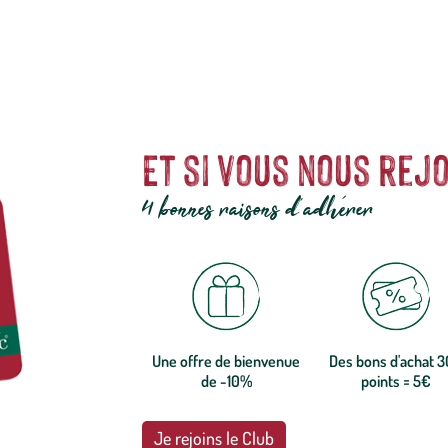
Et si vous nous rejo
4 bonnes raisons d'adhérer
Une offre de bienvenue
Des bons d'achat 
de -10%
points = 5€
Je rejoins le Club