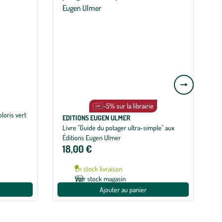
Aller
à
la
-5% sur la librairie
loris vert
E
slide
EDITIONS EUGEN ULMER
Livre "Guide du potager ultra-simple" aux
suivante
Éditions Eugen Ulmer
18,00 €
En stock livraison
Voir stock magasin
Ajouter au panier