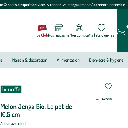
ons
Conseils d'experts
Services & rendez-vous
Engagements
Apprendre ensemble
Le Club
Nos magasins
Mon compte
Ma liste d’envies
ie
Maison & décoration
Alimentation
Bien-être & hygiène
riode
on
on
on
i
i
i
on
on
on
on
on
on
e
réf : 447498
antation
Melon Jenga Bio. Le pot de
10,5 cm
elon
enga
Aucun avis client