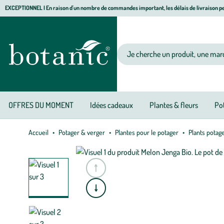
Aller
Aller
Aller
EXCEPTIONNEL I En raison d'un nombre de commandes important, les délais de livraison pe
à
au
au
Jardinerie écologique, animalerie, décoration, alimentation bio botanic®
la
contenu
pied
navigation
principal
de
Votre recherche
page
OFFRES DU MOMENT
Idées cadeaux
Plantes & fleurs
Pot
Accueil
Potager & verger
Plantes pour le potager
Plants potag
e
A
l
l
e
r
à
l
a
s
l
i
d
e
p
r
é
c
é
d
e
n
t
e
A
l
l
e
r
à
l
a
s
l
i
d
e
s
u
i
v
a
n
t