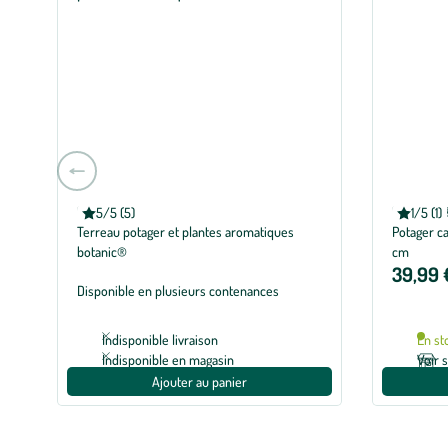
Aller
à
la
BOTANIC®
BOTANIC
5/5 (5)
1/5 (1)
Note moyenne de 5 sur 5 avec 5 avis
Note moye
Terreau potager et plantes aromatiques
Potager ca
slide
botanic®
cm
précédente
39,99 
Disponible en plusieurs contenances
Indisponible livraison
En st
Indisponible en magasin
Voir 
Ajouter au panier