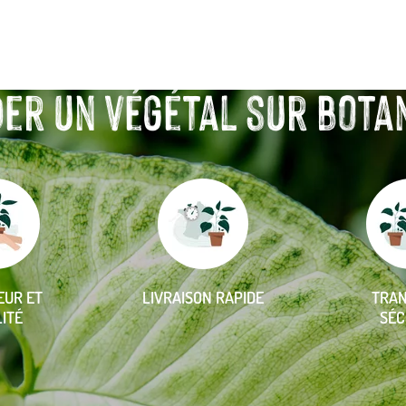
r un végétal sur botanic
EUR ET
LIVRAISON RAPIDE
TRA
ITÉ
SÉC