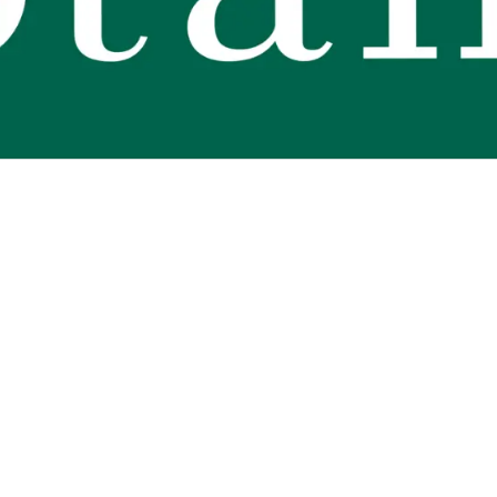
s de qualité et accessibles à tous. Les produits à marque botanic® reflèt
ires du jardinier
… Nos produits répondent à un cahier des charges sans conc