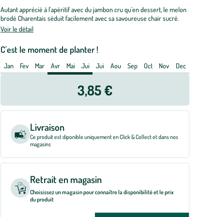
o.
Autant apprécié à l'apéritif avec du jambon cru qu'en dessert, le melon
brodé Charentais séduit facilement avec sa savoureuse chair sucré.
t
Voir le détail
e
,5
C'est le moment de planter !
m
Jan
Fev
Mar
Avr
Mai
Jui
Jui
Aou
Sep
Oct
Nov
Dec
3,85 €
Livraison
Ce produit est diponible uniquement en Click & Collect et dans nos
magasins
Retrait en magasin
Choisissez un magasin pour connaître la disponibilité et le prix
du produit