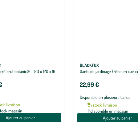
®
BLACKFOX
nne de 1 sur 5 avec 1 avis
rré brut botanic® - 120 x 120 x 16
Gants de jardinage Frêne en cuir co
€
22,99 €
Disponible en plusieurs tailles
ock livraison
En stock livraison
stock magasin
Indisponible en magasin
Ajouter au panier
Ajouter au panier