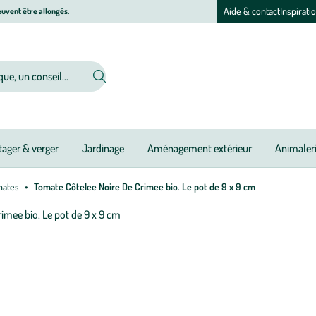
Aide & contact
Inspirati
uvent être allongés.
ager & verger
Jardinage
Aménagement extérieur
Animaler
mates
Tomate Côtelee Noire De Crimee bio. Le pot de 9 x 9 cm
Afficher
le
Pé
N
N
N
Ou
Ou
Ou
N
N
N
N
N
N
zoom
d
pour
pl
l’image
:
L
1
T
l
sur
Cô
v
1