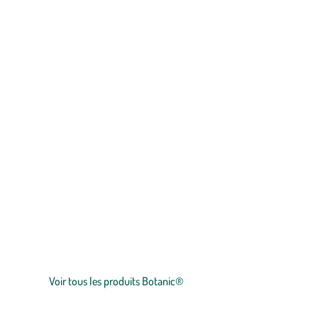
COMMANDER
QUAL
Zoom sur la marque
botanic®, expert du végétal, propose une large gamme de produit
plants
potagers, plantes fleuries et
arbustes
,
outillages
et
accesso
et le prix juste.
Voir tous les produits Botanic®