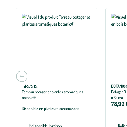
Aller
à
BOTANIC®
BOTANIC
5/5 (5)
la
Note moyenne de 5 sur 5 avec 5 avis
Terreau potager et plantes aromatiques
Potager 3
slide
botanic®
x 42 cm
précédente
78,99 
Disponible en plusieurs contenances
Indisponible livraison
Indis