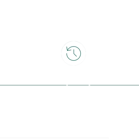
ce
30 jours pour changer d'avis
et retour gratuit en magasin
ous avec la nature, inspirez-vous et
offres exclusives !