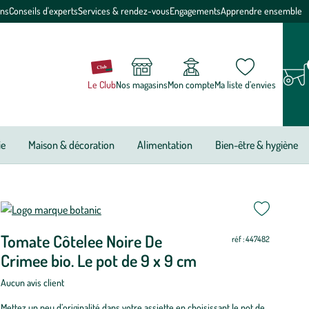
ons
Conseils d'experts
Services & rendez-vous
Engagements
Apprendre ensemble
Le Club
Nos magasins
Mon compte
Ma liste d’envies
ie
Maison & décoration
Alimentation
Bien-être & hygiène
riode
on
on
on
i
i
i
on
on
on
on
on
on
e
Tomate Côtelee Noire De
réf : 447482
antation
Crimee bio. Le pot de 9 x 9 cm
ire
omate
a
Aucun avis client
telee
idéo
Mettez un peu d’originalité dans votre assiette en choisissant le pot de