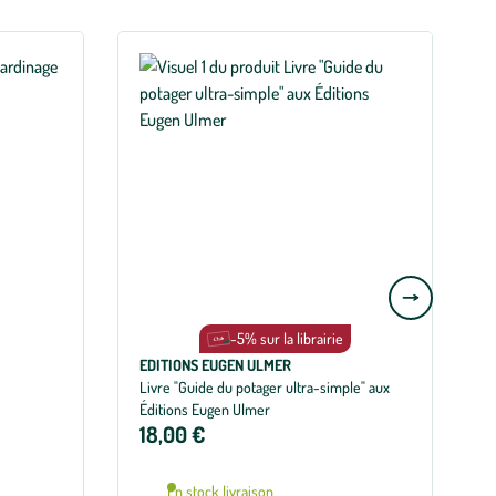
Aller
à
-5% sur la librairie
la
E
EDITIONS EUGEN ULMER
slide
Livre "Guide du potager ultra-simple" aux
suivante
Éditions Eugen Ulmer
18,00 €
En stock livraison