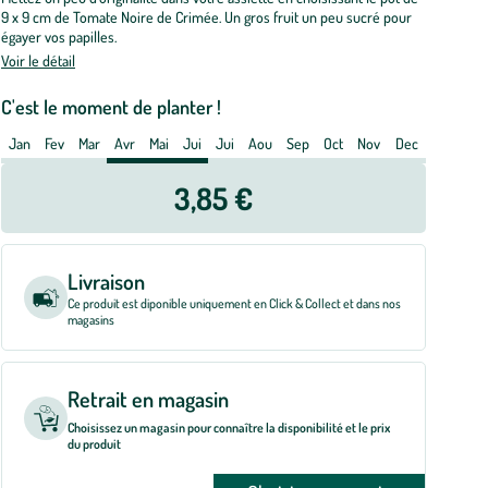
ire
9 x 9 cm de Tomate Noire de Crimée. Un gros fruit un peu sucré pour
e
égayer vos papilles.
rimee
Voir le détail
o.
C'est le moment de planter !
t
Jan
Fev
Mar
Avr
Mai
Jui
Jui
Aou
Sep
Oct
Nov
Dec
e
3,85 €
m
Livraison
Ce produit est diponible uniquement en Click & Collect et dans nos
magasins
Retrait en magasin
Choisissez un magasin pour connaître la disponibilité et le prix
du produit