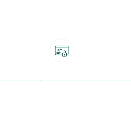
Paiement 100% sécurisé
CB, PayPal, carte cadeau, Alma 3x ou 4x
ret
Qui sommes-nous ?
Notre programme de fidélité
Nos engagements
Nos magasins