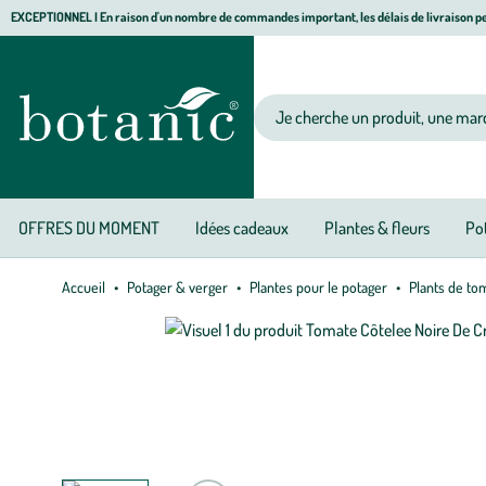
Aller
Aller
Aller
EXCEPTIONNEL I En raison d'un nombre de commandes important, les délais de livraison pe
à
au
au
Jardinerie écologique, animalerie, décoration, alimentation bio botanic®
la
contenu
pied
navigation
principal
de
Votre recherche
page
OFFRES DU MOMENT
Idées cadeaux
Plantes & fleurs
Pot
Accueil
Potager & verger
Plantes pour le potager
Plants de to