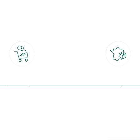
botanic®, les jardineries expertes du végétal depuis 1995.
Click & Collect
Livraison partout en Fran
rait gratuit en magasin sous 2h
à domicile ou point relais
(Re)connectez-v
profitez de nos 
Plantes & fleurs
Potager & verger