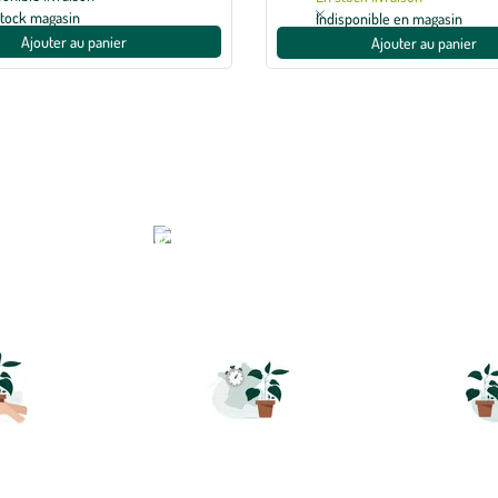
stock magasin
Indisponible en magasin
Ajouter au panier
Ajouter au panier
r un végétal sur botanic
EUR ET
LIVRAISON RAPIDE
TRA