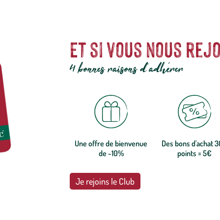
Et si vous nous rejo
4 bonnes raisons d'adhérer
Une offre de bienvenue
Des bons d'achat 
de -10%
points = 5€
Je rejoins le Club