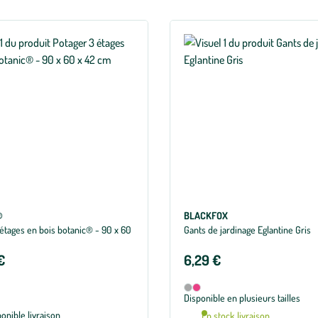
®
BLACKFOX
 étages en bois botanic® - 90 x 60
Gants de jardinage Eglantine Gris
€
6,29 €
Disponible en 2 coloris
Gris
Rose
Disponible en plusieurs tailles
ponible livraison
En stock livraison