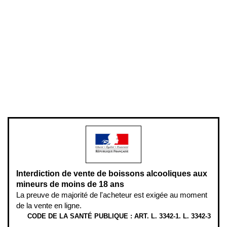
Conditions générales de vente
Conditions générales d'utilisation
Mentions légales
Politique de confidentialité & cookies
Pièces détachées
Plan du site
Gestion des cookies
Pour votre santé, évitez de manger entre les repas,
www.mangerbouger.fr
.
L’abus d’alcool est dangereux pour la santé, à consommer avec
modération.
Interdiction de vente de boissons alcooliques aux
mineurs de moins de 18 ans
La preuve de majorité de l'acheteur est exigée au moment
de la vente en ligne.
CODE DE LA SANTÉ PUBLIQUE : ART. L. 3342-1. L. 3342-3