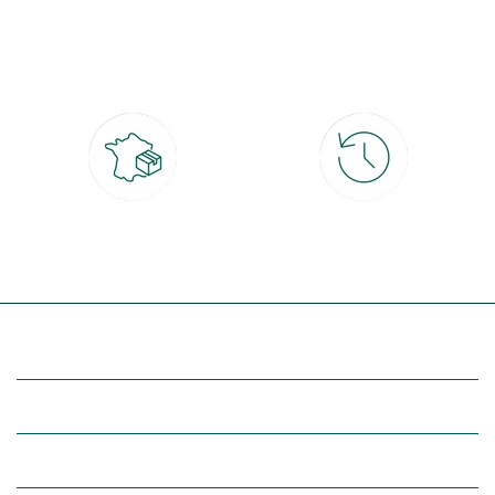
Paiement 100% sécurisé
Click & Collect
CB, PayPal, carte cadeau, Alma 3x ou
retrait gratuit en magasin sous 2h
4x
Livraison partout en France
30 jours pour changer d'avis
à domicile ou point relais
et retour gratuit en magasin
(Re)découvrez botanic®
Entre vous et nous