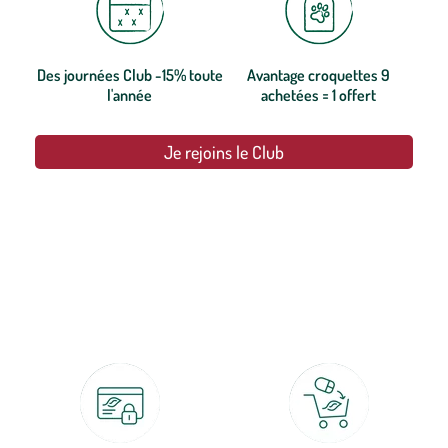
Des journées Club -15% toute
Avantage croquettes 9
l'année
achetées = 1 offert
Je rejoins le Club
botanic®, les jardineries expertes du végétal depuis 1995.