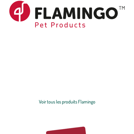
Depuis près de 50 ans, Flamingo accompagne de nombreux
moments privilégiés entre les amis des animaux et leurs fidèles
compagnons. Lorsque vous jouez ensemble, que vous vous
blottissez l'un contre l'autre devant la cheminée ou que vous lui
montrez que vous l'aimez avec une petite douceur. Grâce à notre
Voir plus
offre étendue, vous trouverez toujours des accessoires et des snacks
qui vous plairont à vous et à votre animal, qu’il s’agisse d’un
chien
,
Voir tous les produits Flamingo
d’un
chat
, d’un
rongeur
, d'un
oiseau
, d’un
poisson
ou encore d’un
reptile
.