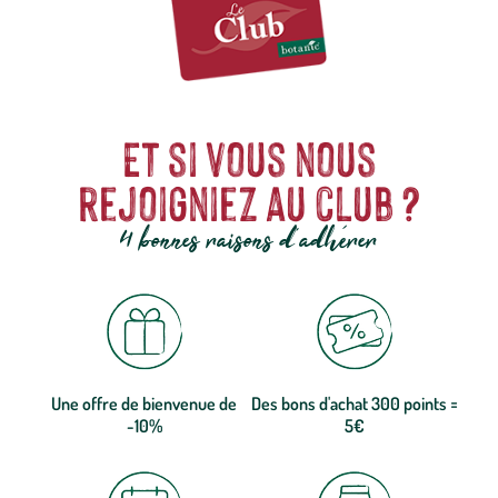
Et si vous nous
rejoigniez au club ?
4 bonnes raisons d'adhérer
Une offre de bienvenue de
Des bons d'achat 300 points =
-10%
5€