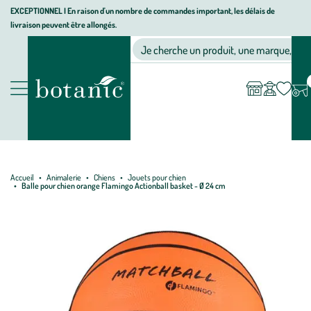
Aller
Aller
Aller
EXCEPTIONNEL I En raison d'un nombre de commandes important, les délais de
livraison peuvent être allongés.
à
au
au
Jardinerie écologique, animalerie, décoration, alimentation bio bot
la
contenu
pied
Ma
Nos magasins
Mon
Je cherche un produit, une marque, un co
liste
compte
navigation
principal
de
d’envies
page
Nos produits
Accueil
Animalerie
Chiens
Jouets pour chien
Balle pour chien orange Flamingo Actionball basket - Ø 24 cm