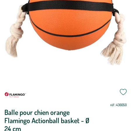
Mettre
Mettre
à
à
jour
jour
réf : 436050
Balle pour chien orange
Flamingo Actionball basket - Ø
24 cm