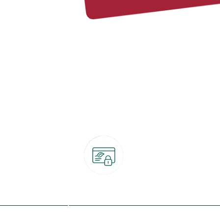
Paiement 100% sécurisé
CB, PayPal, carte cadeau, Alma 3x ou 4x
ret