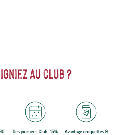
anet pour tortues mais aussi les os de seiche Reptiles Planet et
igniez au club ?
300
Des journées Club -15%
Avantage croquettes 9