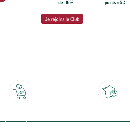
de -10%
points = 5€
Je rejoins le Club
botanic®, les jardineries expertes du végétal depuis 1995.
Click & Collect
Livraison partout en Fran
rait gratuit en magasin sous 2h
à domicile ou point relais