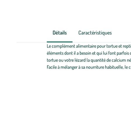
Détails
Caractéristiques
Le complément alimentaire pour tortue et repti
éléments dont il a besoin et qui lui font parfo
tortue ou votre lézard la quantité de calcium néc
Facile à mélanger à sa nourriture habituelle, l
Zoom sur la marque
Découvrez la sélection botanic® de produits Reptiles Planet p