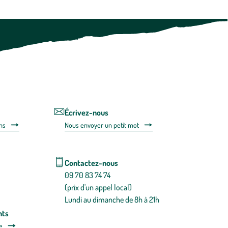
à
tout
moment
vous
désabonner
en
utilisant
le
lien
de
désabonnem
intégré
Écrivez-nous
dans
ns
Nous envoyer un petit mot
la
newsletter.
En
savoir
Contactez-nous
plus
09 70 83 74 74
(prix d'un appel local)
Lundi au dimanche de 8h à 21h
nts
e