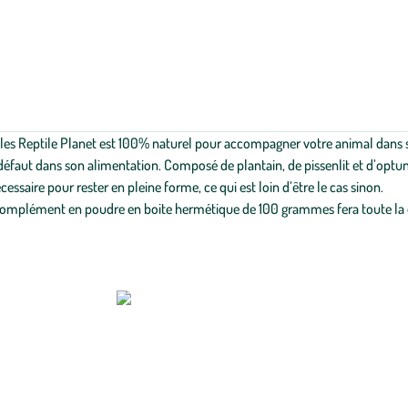
les Reptile Planet est 100% naturel pour accompagner votre animal dans sa
is défaut dans son alimentation. Composé de plantain, de pissenlit et d’opt
essaire pour rester en pleine forme, ce qui est loin d’être le cas sinon.
e complément en poudre en boite hermétique de 100 grammes fera toute la di
our nos compagnons les
reptiles
. Du substrat de sol Reptiles Planet au systè