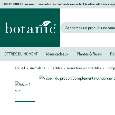
Aller
Aller
Aller
EXCEPTIONNEL I En raison d'un nombre de commandes important, les délais de livraison pe
à
au
au
Jardinerie écologique, animalerie, décoration, alimentation bio botanic®
la
contenu
pied
navigation
principal
de
Votre recherche
page
OFFRES DU MOMENT
Idées cadeaux
Plantes & fleurs
Pot
Accueil
Animalerie
Reptiles
Nourriture pour reptiles
Complé