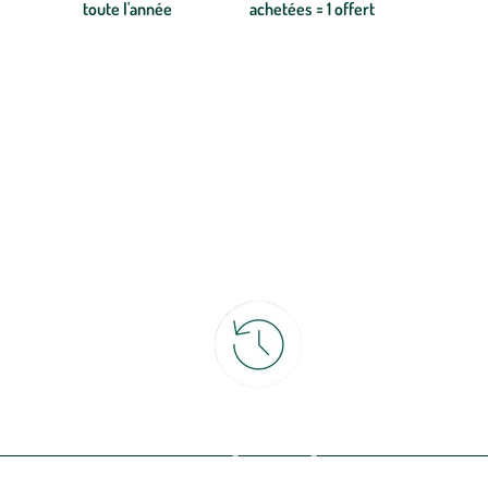
toute l'année
achetées = 1 offert
ce
30 jours pour changer d'avis
et retour gratuit en magasin