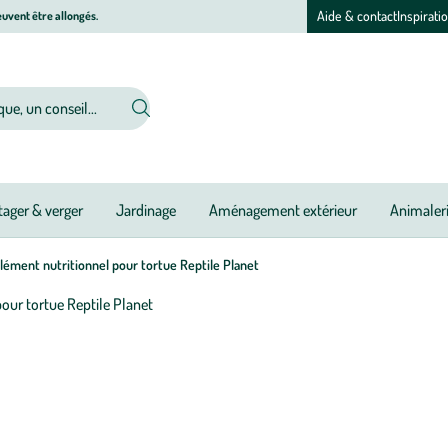
Aide & contact
Inspirati
uvent être allongés.
ager & verger
Jardinage
Aménagement extérieur
Animaler
ment nutritionnel pour tortue Reptile Planet
Afficher
le
M
M
zoom
à
à
pour
jo
jo
l’image
1
sur
1