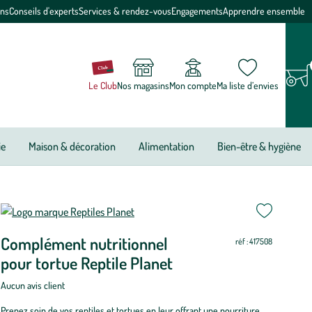
ons
Conseils d'experts
Services & rendez-vous
Engagements
Apprendre ensemble
Le Club
Nos magasins
Mon compte
Ma liste d’envies
ie
Maison & décoration
Alimentation
Bien-être & hygiène
ettre
ettre
Complément nutritionnel
ur
ur
réf : 417508
pour tortue Reptile Planet
Aucun avis client
Prenez soin de vos reptiles et tortues en leur offrant une nourriture