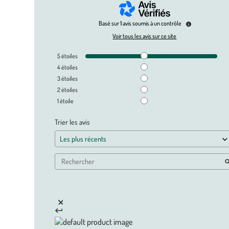
Basé sur
1
avis soumis à un contrôle
Voir tous les avis sur ce site
5
étoiles
4
étoiles
3
étoiles
2
étoiles
1
étoile
Trier les avis