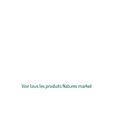
Zoom sur la marque
Découvrez la sélection botanic® de produits Nature's Market p
de prendre soin des oiseaux et de pouvoir les observer pendant l
protéines essentiels à leur bien-être.
Voir tous les produits Natures market