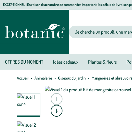
Aller
Aller
Aller
EXCEPTIONNEL I En raison d'un nombre de commandes important, les délais de livraison pe
à
au
au
Jardinerie écologique, animalerie, décoration, alimentation bio botanic®
la
contenu
pied
navigation
principal
de
Votre recherche
page
OFFRES DU MOMENT
Idées cadeaux
Plantes & fleurs
Pot
Accueil
Animalerie
Oiseaux du jardin
Mangeoires et abreuvoir
e
A
l
l
e
r
à
l
a
s
l
i
d
e
p
r
é
c
é
d
e
n
t
e
A
l
l
e
r
à
l
a
s
l
i
d
e
s
u
i
v
a
n
t