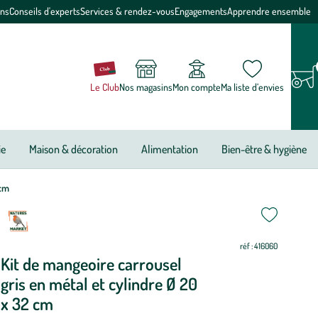
ons
Conseils d'experts
Services & rendez-vous
Engagements
Apprendre ensemble
Le Club
Nos magasins
Mon compte
Ma liste d’envies
ie
Maison & décoration
Alimentation
Bien-être & hygiène
 cm
ettre
ettre
ur
ur
réf : 416060
Kit de mangeoire carrousel
gris en métal et cylindre Ø 20
x 32 cm