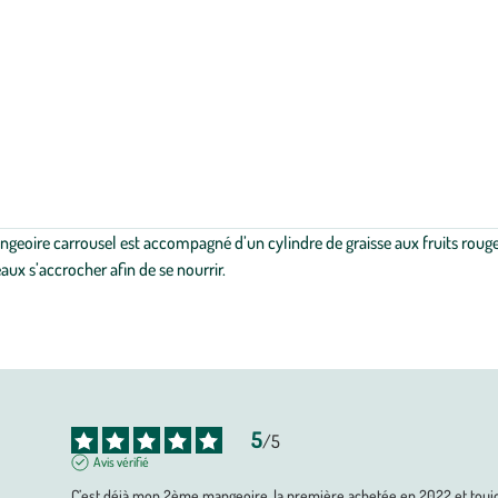
e mangeoire carrousel est accompagné d’un cylindre de graisse aux fruits ro
eaux s’accrocher afin de se nourrir.
5
/
5
Avis vérifié
C’est déjà mon 2ème mangeoire, la première achetée en 2022 et toujou