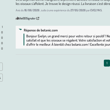
les oiseaux s’affolent. Je trouve le design réussi. La livraison s’est déro
Avis du
16/06/2026
, suite à une expérience du
27/05/2026
par
EVELYN S.
Utile
(0)
Signaler
1
Réponse de
botanic.com
0
Bonjour Evelyn, un grand merci pour votre retour si positif !
0
satisfait et que les oiseaux se régalent. Votre satisfaction et 
0
d’offrir le meilleur. À bientôt chez botanic.com ! Excellente jou
0
1