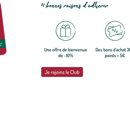
4 bonnes raisons d'adhérer
Une offre de bienvenue
Des bons d'achat 
de -10%
points = 5€
Je rejoins le Club
botanic®, les jardineries expertes du végétal depuis 1995.