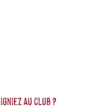
oirs
Nature's Market sont à retrouver parmi notre sélection afin
's Market pour les régaler et leur offrir les nutriments et les
igniez au club ?