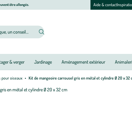
Aide & contact
Inspirati
uvent être allongés.
ager & verger
Jardinage
Aménagement extérieur
Animaler
s pour oiseaux
Kit de mangeoire carrousel gris en métal et cylindre Ø 20 x 32
Afficher
le
M
M
zoom
à
à
pour
jo
jo
l’image
1
sur
4