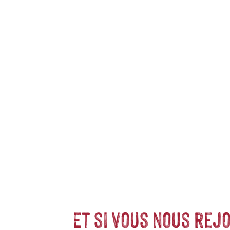
our vos compagnons les
oiseaux
. Des
mangeoires
, des
abreuvoirs
et des
nich
eurs repas. Découvrez également la large gamme de repas pour oiseaux Nature
Et si vous nous rejo