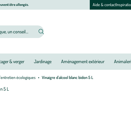
Aide & contact
Inspirati
uvent être allongés.
ager & verger
Jardinage
Aménagement extérieur
Animaler
'entretien écologiques
Vinaigre d'alcool blanc bidon 5 L
Afficher
le
zoom
pour
l’image
1
sur
1