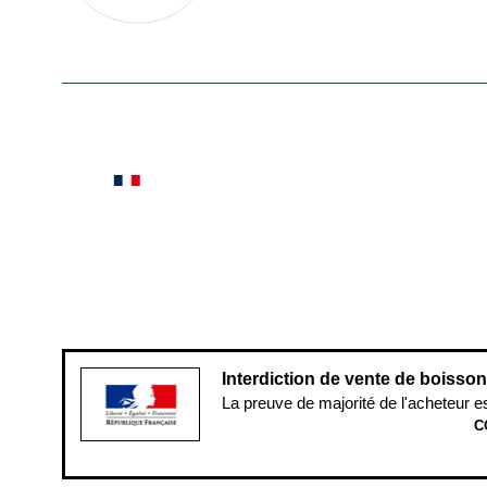
En savoir plus
Le saviez-vous ?
Notre site botanic® a été pensé, créé et développé
Conditions générales de vente
Conditions g
Pour votre santé, évitez de manger ent
Interdiction de vente de boisso
La preuve de majorité de l'acheteur e
C