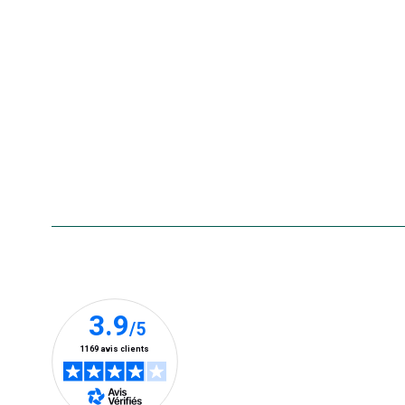
Nos marques
La carte cadeau botanic®
Collecte de vos produits
usagés
Rappels de produits
Aide & contact
Foire aux questions
Accessibilité : non conforme
Nos clients prennent la parole