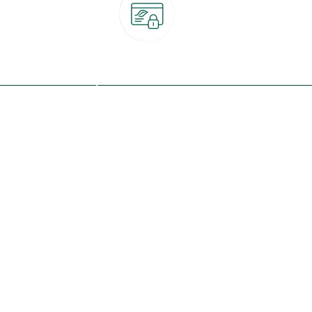
Paiement 100% sécurisé
CB, PayPal, carte cadeau, Alma 3x ou 4x
ret
Qui sommes-nous ?
Notre programme de fidélité
Nos engagements
Nos magasins
botanic® société à mission
Nos services & rendez-vous
Le fonds de dotation botanic
Nos conseils d'experts
Espace presse
Nos garanties
Travailler chez botanic®
Nos conditions de livraison
Nos offres d'emploi
Le retrait en magasin 2h
Nos offres du moment