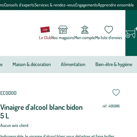
ons
Conseils d'experts
Services & rendez-vous
Engagements
Apprendre ensemble
Le Club
Nos magasins
Mon compte
Ma liste d’envies
ie
Maison & décoration
Alimentation
Bien-être & hygiène
ECODOO
Vinaigre d'alcool blanc bidon
réf : 405006
5 L
Aucun avis client
Indispensable, le vinaigre d’alcool blanc pour détartrer et faire briller