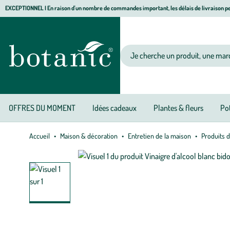
Aller
Aller
Aller
EXCEPTIONNEL I En raison d'un nombre de commandes important, les délais de livraison pe
à
au
au
Jardinerie écologique, animalerie, décoration, alimentation bio botanic®
la
contenu
pied
navigation
principal
de
Votre recherche
page
OFFRES DU MOMENT
Idées cadeaux
Plantes & fleurs
Pot
Accueil
Maison & décoration
Entretien de la maison
Produits d