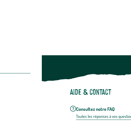
Restons c
Noël
Suivez-nou
Suiv
Aide & contact
Consultez notre FAQ
Toutes les répons
es à vos questio