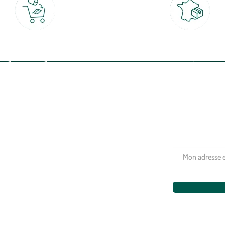
Click & Collect
Livraison partout en Fran
rait gratuit en magasin sous 2h
à domicile ou point relais
(Re)connectez-v
profitez de nos 
Plantes & fleurs
Potager & verger
Jardinage
Aménagement extérieur
Maison & décoration
Animalerie
Alimentation
Bien-être & hygiène