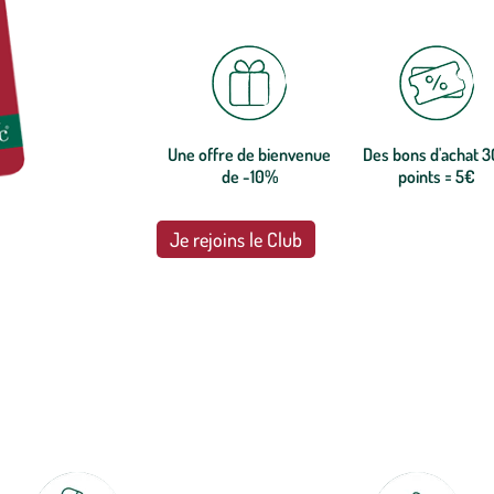
Une offre de bienvenue
Des bons d'achat 
de -10%
points = 5€
Je rejoins le Club
botanic®, les jardineries expertes du végétal depuis 1995.