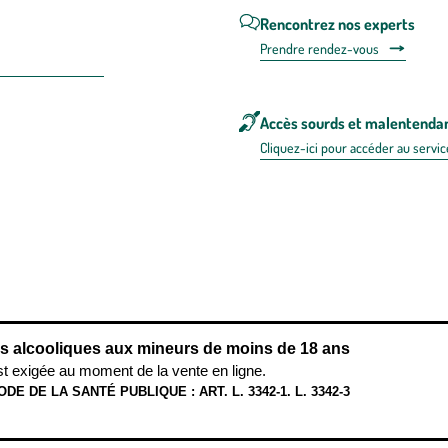
Rencontrez nos experts
Prendre rendez-vous
Accès sourds et malentenda
Cliquez-ici pour accéder au servic
 en FRANCE
énérales d'utilisation
Mentions légales
Politique de confidentialité & cookies
Pièces
re les repas,
www.mangerbouger.fr
.
L’abus d’alcool est dangereux pour l
ns alcooliques aux mineurs de moins de 18 ans
st exigée au moment de la vente en ligne.
ODE DE LA SANTÉ PUBLIQUE : ART. L. 3342-1. L. 3342-3