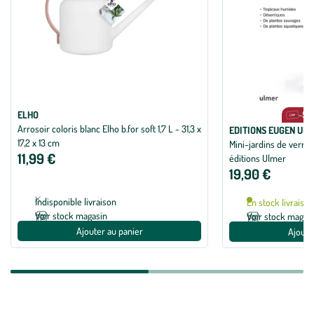
ELHO
-5% s
Arrosoir coloris blanc Elho b.for soft 1,7 L - 31,3 x
EDITIONS EUGEN UL
17,2 x 13 cm
Mini-jardins de verre
11,99 €
éditions Ulmer
19,90 €
Indisponible livraison
En stock livraiso
Voir stock magasin
Voir stock magas
Ajouter au panier
Ajoute