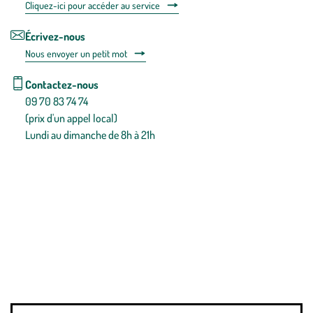
Cliquez-ici pour accéder au service
Écrivez-nous
Nous envoyer un petit mot
Contactez-nous
09 70 83 74 74
(prix d'un appel local)
Lundi au dimanche de 8h à 21h
Conditions générales de vente
Conditions générales d'utilisation
Mentions légales
Politique de confidentialité & cookies
Pièces détachées
Plan du site
Gestion des cookies
Pour votre santé, évitez de manger entre les repas,
www.mangerbouger.fr
.
L’abus d’alcool est dangereux pour la santé, à consommer avec
modération.