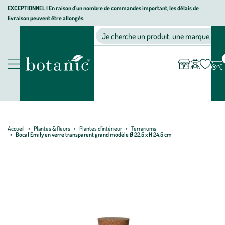
Aller
Aller
Aller
EXCEPTIONNEL I En raison d'un nombre de commandes important, les délais de
livraison peuvent être allongés.
à
au
au
Jardinerie écologique, animalerie, décoration, alimentation bio bot
la
contenu
pied
Ma
Nos magasins
Mon
Je cherche un produit, une marque, un co
liste
compte
navigation
principal
de
d’envies
page
Nos produits
Accueil
Plantes & fleurs
Plantes d’intérieur
Terrariums
Bocal Emily en verre transparent grand modèle Ø 22,5 x H 24,5 cm