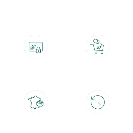
botanic®, les jardineries expertes du végétal depuis 1995.
Paiement 100% sécurisé
Click & Collect
CB, PayPal, carte cadeau, Alma 3x ou
retrait gratuit en magasin sous 2h
4x
Livraison partout en France
30 jours pour changer d'avis
à domicile ou point relais
et retour gratuit en magasin