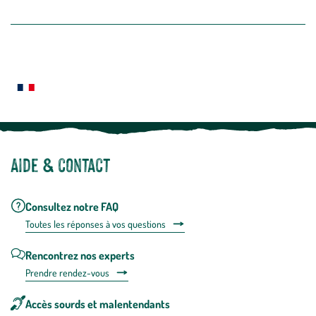
dans
la
newslette
En
Le saviez-vous ?
savoir
plus
Notre site botanic® a été pensé, créé et développé en FRANCE
Aide & contact
Consultez notre FAQ
Toutes les répons
es à vos questions
Rencontrez nos experts
Prendre rendez-vous
Accès sourds et malentendants