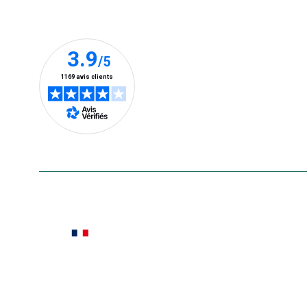
Nos clients prennent la parole
En savoir plus
Le saviez-vous ?
Notre site botanic® a été pensé, créé et développé
Conditions générales de vente
Conditions g