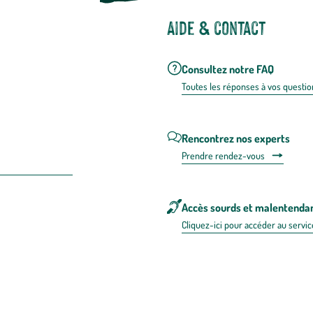
Aide & contact
Consultez notre FAQ
Toutes les répons
es à vos questio
Rencontrez nos experts
Prendre rendez-vous
Accès sourds et malentenda
Cliquez-ici pour accéder au servic
 en FRANCE
énérales d'utilisation
Mentions légales
Politique de confidentialité & cookies
Pièces