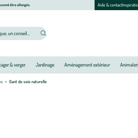
Aide & contact
Inspirati
uvent être allongés.
ager & verger
Jardinage
Aménagement extérieur
Animaler
es
Gant de soie naturelle
Afficher
le
zoom
pour
l’image
L
1
l
sur
v
1