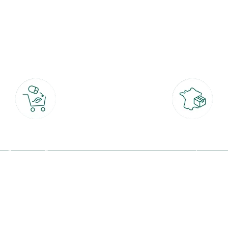
botanic®, les jardineries expertes du végétal depuis 1995.
Click & Collect
Livraison partout en Fran
rait gratuit en magasin sous 2h
à domicile ou point relais
(Re)connectez-v
profitez de nos 
Plantes & fleurs