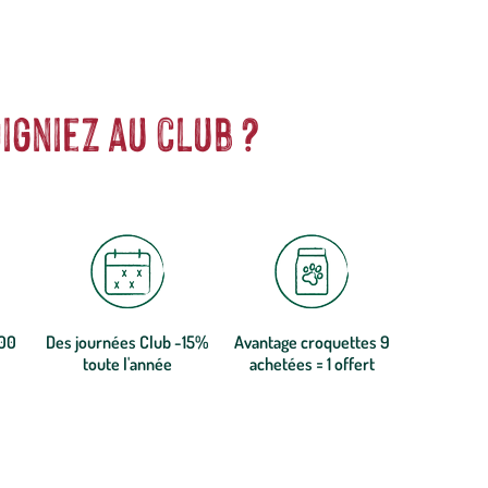
igniez au club ?
300
Des journées Club -15%
Avantage croquettes 9
toute l'année
achetées = 1 offert