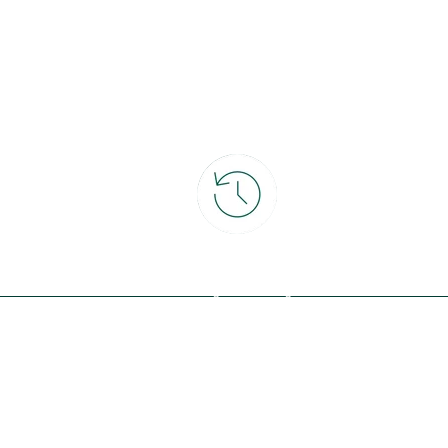
ce
30 jours pour changer d'avis
et retour gratuit en magasin
ous avec la nature, inspirez-vous et
offres exclusives !