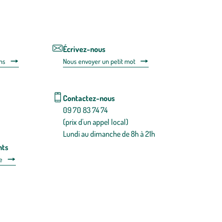
utilisant
le
lien
de
désabonnem
intégré
Écrivez-nous
dans
ns
Nous envoyer un petit mot
la
newsletter.
En
savoir
Contactez-nous
plus
09 70 83 74 74
(prix d'un appel local)
Lundi au dimanche de 8h à 21h
nts
e
 détachées
Plan du site
Gestion des cookies