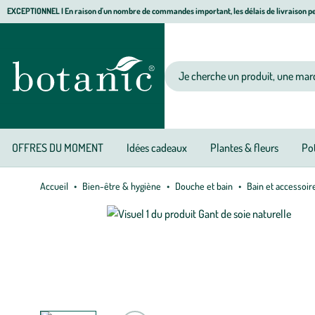
Aller
Aller
Aller
EXCEPTIONNEL I En raison d'un nombre de commandes important, les délais de livraison pe
à
au
au
Jardinerie écologique, animalerie, décoration, alimentation bio botanic®
la
contenu
pied
navigation
principal
de
Votre recherche
page
OFFRES DU MOMENT
Idées cadeaux
Plantes & fleurs
Pot
Accueil
Bien-être & hygiène
Douche et bain
Bain et accessoir