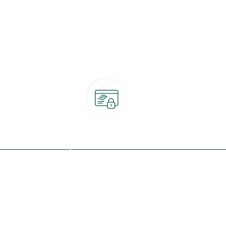
Paiement 100% sécurisé
CB, PayPal, carte cadeau, Alma 3x ou 4x
ret
Qui sommes-nous ?
Notre programme de fidélité