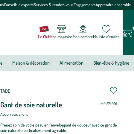
ons
Conseils d'experts
Services & rendez-vous
Engagements
Apprendre ensemble
Le Club
Nos magasins
Mon compte
Ma liste d’envies
ie
Maison & décoration
Alimentation
Bien-être & hygiène
TADE
Gant de soie naturelle
réf : 374906
ire
Aucun avis client
a
Prenez soin de votre peau en l’enveloppant de douceur avec ce gant de
idéo
soie naturelle particulièrement agréable.