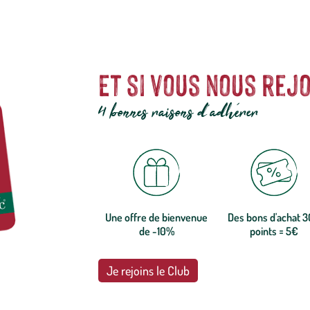
Et si vous nous rejo
4 bonnes raisons d'adhérer
Une offre de bienvenue
Des bons d'achat 
de -10%
points = 5€
Je rejoins le Club