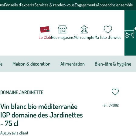
ons
Conseils d'experts
Services & rendez-vous
Engagements
Apprendre ensemble
Le Club
Nos magasins
Mon compte
Ma liste d’envies
ie
Maison & décoration
Alimentation
Bien-être & hygiène
DOMAINE JARDINETTE
Vin blanc bio méditerranée
réf : 373812
IGP domaine des Jardinettes
- 75 cl
Aucun avis client