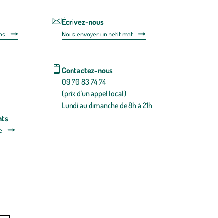
de
désabonnem
intégré
Écrivez-nous
dans
ns
Nous envoyer un petit mot
la
newsletter.
En
savoir
Contactez-nous
plus
09 70 83 74 74
(prix d'un appel local)
Lundi au dimanche de 8h à 21h
nts
e
 détachées
Plan du site
Gestion des cookies
a santé, à consommer avec modération.