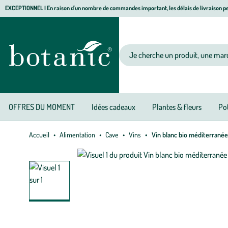
Aller
Aller
Aller
EXCEPTIONNEL I En raison d'un nombre de commandes important, les délais de livraison pe
à
au
au
Jardinerie écologique, animalerie, décoration, alimentation bio botanic®
la
contenu
pied
navigation
principal
de
Votre recherche
page
OFFRES DU MOMENT
Idées cadeaux
Plantes & fleurs
Pot
Accueil
Alimentation
Cave
Vins
Vin blanc bio méditerranée