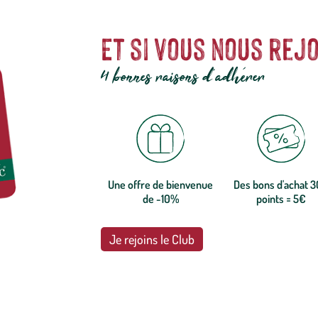
Et si vous nous rejo
4 bonnes raisons d'adhérer
Une offre de bienvenue
Des bons d'achat 
de -10%
points = 5€
Je rejoins le Club