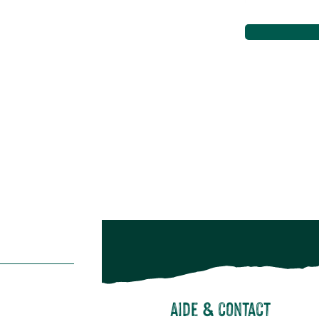
Aménagement extérieur
Maison & décoration
Animalerie
Alimentation
Bien-être & hygiène
Restons c
Noël
Suivez-nou
Suiv
Aide & contact