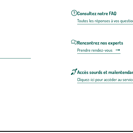
Consultez notre FAQ
Toutes les répons
es à vos questio
Rencontrez nos experts
Prendre rendez-vous
Accès sourds et malentenda
Cliquez-ici pour accéder au servic
 en FRANCE
énérales d'utilisation
Mentions légales
Politique de confidentialité & cookies
Pièces
re les repas,
www.mangerbouger.fr
.
L’abus d’alcool est dangereux pour l