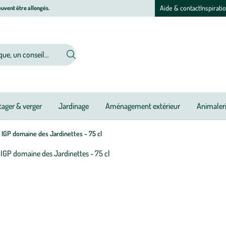
Aide & contact
Inspirati
uvent être allongés.
ager & verger
Jardinage
Aménagement extérieur
Animaler
 IGP domaine des Jardinettes - 75 cl
Afficher
le
zoom
pour
l’image
1
sur
1