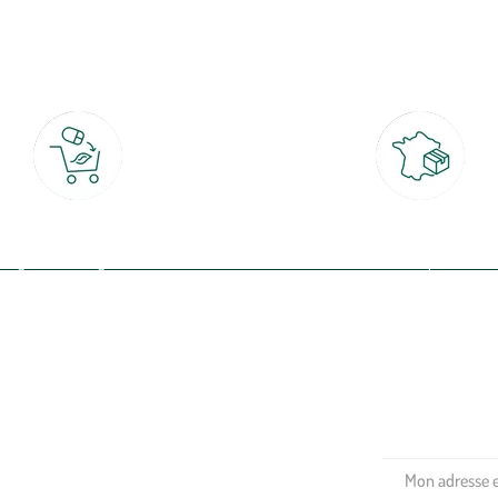
botanic®, les jardineries expertes du végétal depuis 1995.
Click & Collect
Livraison partout en Fran
rait gratuit en magasin sous 2h
à domicile ou point relais
(Re)connectez-v
profitez de nos 
Plantes & fleurs
Potager & verger
Jardinage