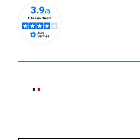
En savoir plus
Le saviez-vous ?
Notre site botanic® a été pensé, créé et développé
Conditions générales de vente
Conditions g
Pour votre santé, évitez de manger ent