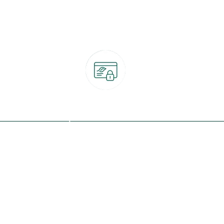
Paiement 100% sécurisé
CB, PayPal, carte cadeau, Alma 3x ou 4x
ret
Qui sommes-nous ?
Notre programme de fidélité
Nos engagements
Nos magasins
botanic® société à mission
Nos services & rendez-vous