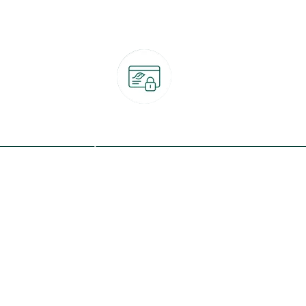
Paiement 100% sécurisé
CB, PayPal, carte cadeau, Alma 3x ou 4x
ret
Qui sommes-nous ?
Notre programme de fidélité
Nos engagements
Nos magasins
botanic® société à mission
Nos services & rendez-vous
Le fonds de dotation botanic
Nos conseils d'experts