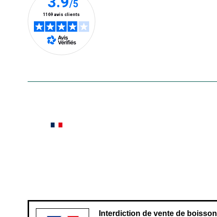
En savoir plus
Le saviez-vous ?
Notre site botanic® a été pensé, créé et développé
Conditions générales de vente
Conditions g
Pour votre santé, évitez de manger ent
Interdiction de vente de boisso