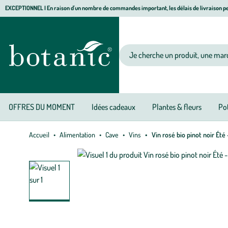
Aller
Aller
Aller
EXCEPTIONNEL I En raison d'un nombre de commandes important, les délais de livraison pe
à
au
au
Jardinerie écologique, animalerie, décoration, alimentation bio botanic®
la
contenu
pied
navigation
principal
de
Votre recherche
page
OFFRES DU MOMENT
Idées cadeaux
Plantes & fleurs
Pot
Accueil
Alimentation
Cave
Vins
Vin rosé bio pinot noir Été 