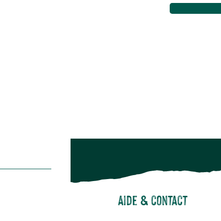
Maison & décoration
Animalerie
Alimentation
Bien-être & hygiène
Restons c
Noël
Suivez-nou
Suiv
Aide & contact