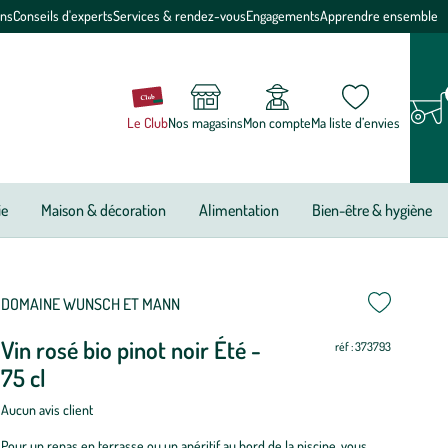
ons
Conseils d'experts
Services & rendez-vous
Engagements
Apprendre ensemble
Le Club
Nos magasins
Mon compte
Ma liste d’envies
ie
Maison & décoration
Alimentation
Bien-être & hygiène
DOMAINE WUNSCH ET MANN
Vin rosé bio pinot noir Été -
réf : 373793
75 cl
Aucun avis client
Pour un repas en terrasse ou un apéritif au bord de la piscine, vous