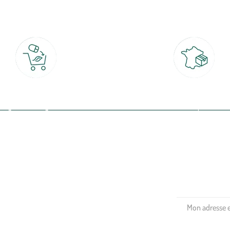
botanic®, les jardineries expertes du végétal depuis 1995.
Click & Collect
Livraison partout en Fran
rait gratuit en magasin sous 2h
à domicile ou point relais
(Re)connectez-v
profitez de nos 
Plantes & fleurs
Potager & verger
Jardinage
Aménagement extérieur