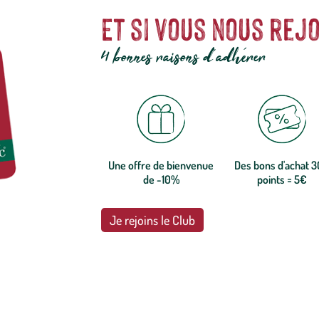
Et si vous nous rejo
4 bonnes raisons d'adhérer
Une offre de bienvenue
Des bons d'achat 
de -10%
points = 5€
Je rejoins le Club