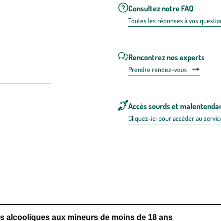
Consultez notre FAQ
Toutes les répons
es à vos questio
Rencontrez nos experts
Prendre rendez-vous
Accès sourds et malentenda
Cliquez-ici pour accéder au servic
 en FRANCE
énérales d'utilisation
Mentions légales
Politique de confidentialité & cookies
Pièces
re les repas,
www.mangerbouger.fr
.
L’abus d’alcool est dangereux pour l
ns alcooliques aux mineurs de moins de 18 ans