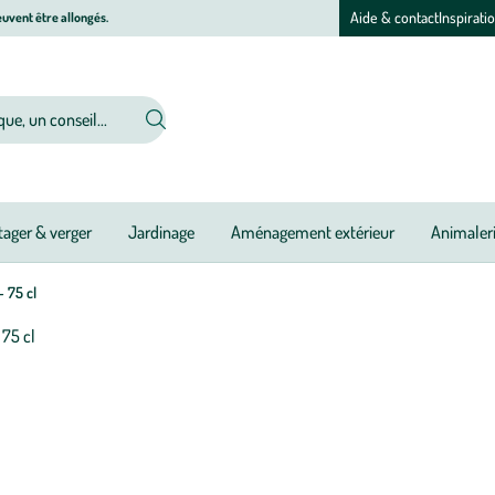
Aide & contact
Inspirati
uvent être allongés.
ager & verger
Jardinage
Aménagement extérieur
Animaler
- 75 cl
Afficher
le
zoom
pour
l’image
1
sur
1