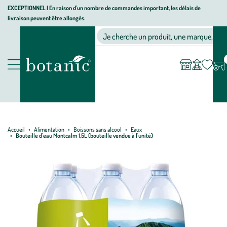
Aller
Aller
Aller
EXCEPTIONNEL I En raison d'un nombre de commandes important, les délais de
livraison peuvent être allongés.
à
au
au
Jardinerie écologique, animalerie, décoration, alimentation bio bot
la
contenu
pied
Ma
Nos magasins
Mon
Je cherche un produit, une marque, un co
liste
compte
navigation
principal
de
d’envies
page
Nos produits
Accueil
Alimentation
Boissons sans alcool
Eaux
Bouteille d'eau Montcalm 1,5L (bouteille vendue à l'unité)