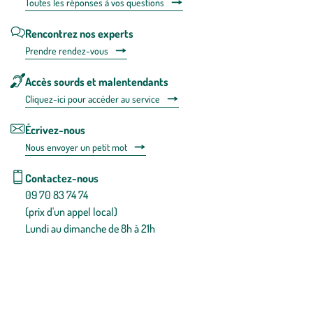
Toutes les répons
es à vos questions
Rencontrez nos experts
Prendre rendez-vous
Accès sourds et malentendants
Cliquez-ici pour accéder au service
Écrivez-nous
Nous envoyer un petit mot
Contactez-nous
09 70 83 74 74
(prix d'un appel local)
Lundi au dimanche de 8h à 21h
Conditions générales de vente
Conditions générales d'utilisation
Mentions légales
Politique de confidentialité & cookies
Pièces détachées
Plan du site
Gestion des cookies