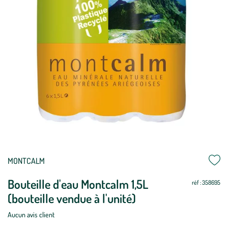
Mettre
Mettre
MONTCALM
à
à
Bouteille d'eau Montcalm 1,5L
jour
jour
réf : 358695
(bouteille vendue à l'unité)
Aucun avis client