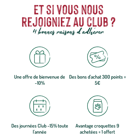
Et si vous nous
rejoigniez au club ?
4 bonnes raisons d'adhérer
Une offre de bienvenue de
Des bons d'achat 300 points =
-10%
5€
Des journées Club -15% toute
Avantage croquettes 9
l'année
achetées = 1 offert