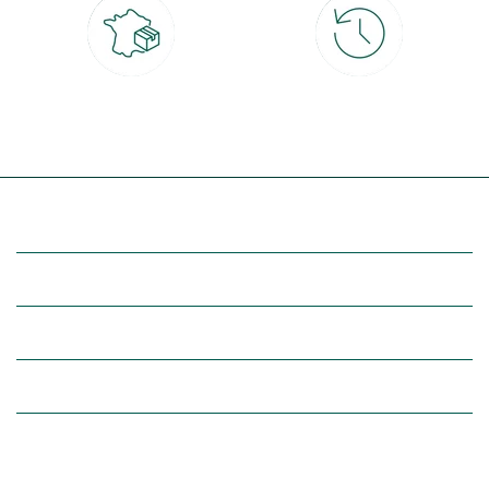
Livraison partout en France
30 jours pour changer d'avis
à domicile ou point relais
et retour gratuit en magasin
(Re)découvrez botanic®
Entre vous et nous
Nos univers botanic®
(Re)connectez-vous avec la nature, inspirez-vous et profitez de