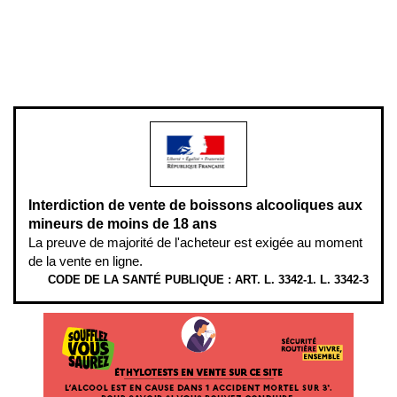
Pour votre santé, évitez de manger entre les repas,
www.mangerbouger.fr
.
L’abus d’alcool est dangereux pour la santé, à consommer avec
modération.
Interdiction de vente de boissons alcooliques aux
mineurs de moins de 18 ans
La preuve de majorité de l'acheteur est exigée au moment
de la vente en ligne.
CODE DE LA SANTÉ PUBLIQUE : ART. L. 3342-1. L. 3342-3
ÉTHYLOTESTS EN VENTE SUR CE SITE. L’ALCOOL EST EN CAUSE