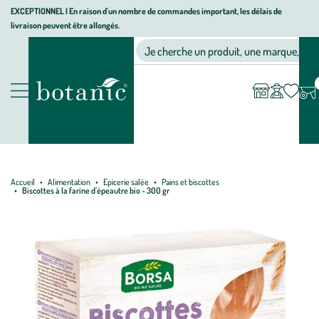
Aller
Aller
Aller
EXCEPTIONNEL I En raison d'un nombre de commandes important, les délais de
livraison peuvent être allongés.
à
au
au
Jardinerie écologique, animalerie, décoration, alimentation bio bot
la
contenu
pied
Ma
Nos magasins
Mon
Je cherche un produit, une marque, un co
liste
compte
navigation
principal
de
d’envies
page
Nos produits
Accueil
Alimentation
Epicerie salée
Pains et biscottes
Biscottes à la farine d’épeautre bio - 300 gr