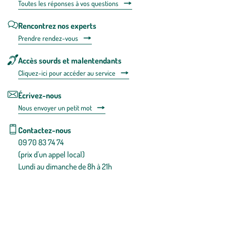
Toutes les répons
es à vos questions
Rencontrez nos experts
Prendre rendez-vous
Accès sourds et malentendants
Cliquez-ici pour accéder au service
Écrivez-nous
Nous envoyer un petit mot
Contactez-nous
09 70 83 74 74
(prix d'un appel local)
Lundi au dimanche de 8h à 21h
Conditions générales de vente
Conditions générales d'utilisation
Mentions légales
Politique de confidentialité & cookies
Pièces détachées
Plan du site
Gestion des cookies