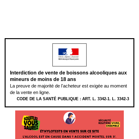
Pour votre santé, évitez de manger entre les repas,
www.mangerbouger.fr
.
L’abus d’alcool est dangereux pour la santé, à consommer avec
modération.
Interdiction de vente de boissons alcooliques aux
mineurs de moins de 18 ans
La preuve de majorité de l'acheteur est exigée au moment
de la vente en ligne.
CODE DE LA SANTÉ PUBLIQUE : ART. L. 3342-1. L. 3342-3
ÉTHYLOTESTS EN VENTE SUR CE SITE. L’ALCOOL EST EN CAUSE