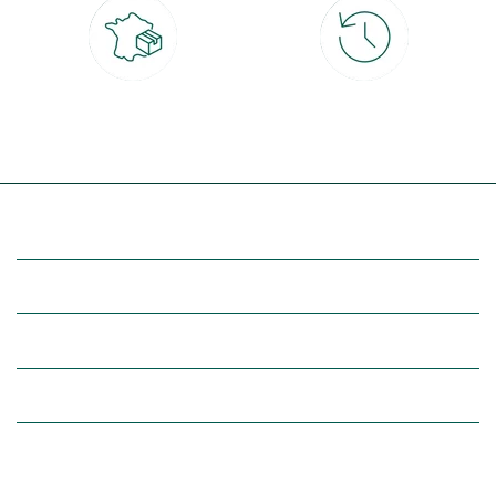
Livraison partout en France
30 jours pour changer d'avis
à domicile ou point relais
et retour gratuit en magasin
(Re)découvrez botanic®
Entre vous et nous
Nos univers botanic®
(Re)connectez-vous avec la nature, inspirez-vous et profitez de