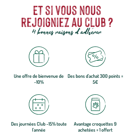
Et si vous nous
rejoigniez au club ?
4 bonnes raisons d'adhérer
Une offre de bienvenue de
Des bons d'achat 300 points =
-10%
5€
Des journées Club -15% toute
Avantage croquettes 9
l'année
achetées = 1 offert