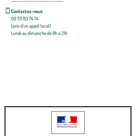
Contactez-nous
09 70 83 74 74
(prix d'un appel local)
Lundi au dimanche de 8h à 21h
Conditions générales de vente
Conditions générales d'utilisation
Mentions légales
Politique de confidentialité & cookies
Pièces détachées
Plan du site
Gestion des cookies
Pour votre santé, évitez de manger entre les repas,
www.mangerbouger.fr
.
L’abus d’alcool est dangereux pour la santé, à consommer avec
modération.