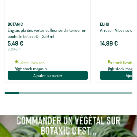
BOTANIC
ELHO
Engrais plantes vertes et fleuries d'intérieur en
Arrosoir Vibes coloris 
bouteille botanic® - 250 ml
5,49 €
14,99 €
21,96 € / l
En stock livraison
En stock livraiso
Voir stock magasin
Voir stock magas
Ajouter au panier
Ajoute
Commander un végétal sur
botanic c'est...