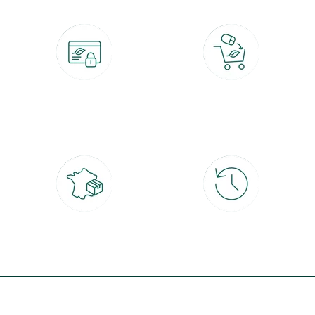
Paiement 100% sécurisé
Click & Collect
CB, PayPal, carte cadeau, Alma 3x ou
retrait gratuit en magasin sous 2h
4x
Livraison partout en France
30 jours pour changer d'avis
à domicile ou point relais
et retour gratuit en magasin