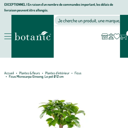
Aller
Aller
Aller
EXCEPTIONNEL I En raison d'un nombre de commandes important, les délais de
livraison peuvent être allongés.
à
au
au
Jardinerie écologique, animalerie, décoration, alimentation bio bot
la
contenu
pied
Ma
Nos magasins
Mon
Je cherche un produit, une marque, un co
liste
compte
navigation
principal
de
d’envies
page
Nos produits
Accueil
Plantes & fleurs
Plantes d’intérieur
Ficus
Ficus Microcarpa Ginseng. Le pot Ø 12 cm