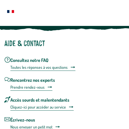
plus
Notre site botanic® a été pensé, créé et développé en FRANCE
Aide & contact
Consultez notre FAQ
Toutes les répons
es à vos questions
Rencontrez nos experts
Prendre rendez-vous
Accès sourds et malentendants
Cliquez-ici pour accéder au service
Écrivez-nous
Nous envoyer un petit mot