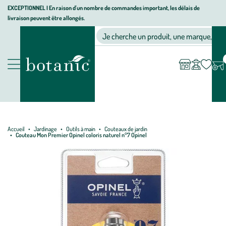
Aller
Aller
Aller
EXCEPTIONNEL I En raison d'un nombre de commandes important, les délais de
livraison peuvent être allongés.
à
au
au
Jardinerie écologique, animalerie, décoration, alimentation bio bot
la
contenu
pied
Ma
Nos magasins
Mon
Je cherche un produit, une marque, un co
liste
compte
navigation
principal
de
d’envies
page
Nos produits
Accueil
Jardinage
Outils à main
Couteaux de jardin
Couteau Mon Premier Opinel coloris naturel n°7 Opinel