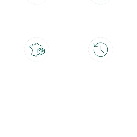
Paiement 100% sécurisé
Click & Collect
CB, PayPal, carte cadeau, Alma 3x ou
retrait gratuit en magasin sous 2h
4x
Livraison partout en France
30 jours pour changer d'avis
à domicile ou point relais
et retour gratuit en magasin
(Re)découvrez botanic®
Entre vous et nous