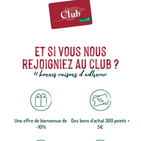
Alpes, à Chambéry. botanic® vous propose sa sélection Opinel, à la
fois des couteaux de table, couteaux outdoor et couteaux de cuisine,
mais aussi des accessoires du jardinier comme le sécateur Opinel ou
la scie de poche.
Et si vous nous
rejoigniez au club ?
4 bonnes raisons d'adhérer
Une offre de bienvenue de
Des bons d'achat 300 points =
-10%
5€