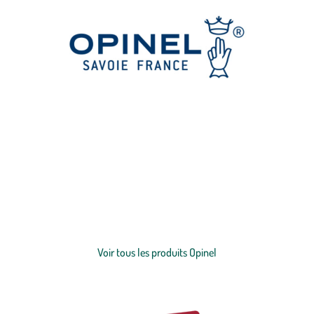
Inventé en 1890 par Joseph Opinel, ce qui n'était d'abord qu'un
simple couteau de poche savoyard est devenu un couteau de poche,
qui porte son nom, de renommée internationale : une icône du
design et un symbole de l’art de vivre à la française tout en étant un
véritable objet du quotidien. Depuis plus de 130 ans, les couteaux de
Voir plus
poche de la maison Opinel accompagnent toutes les générations
dans leurs activités du quotidien, du jardin à la table, en passant par
Voir tous les produits Opinel
la cuisine et toutes les activités outdoor. Véritable entreprise familiale
française, la société Opinel est toujours dirigée par les descendants
de Joseph Opinel et fabrique ses produits en France, au cœur des