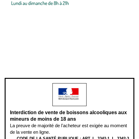
Lundi au dimanche de 8h à 21h
Conditions générales de vente
Conditions générales d'utilisation
Mentions légales
Politique de confidentialité & cookies
Pièces détachées
Plan du site
Gestion des cookies
Pour votre santé, évitez de manger entre les repas,
www.mangerbouger.fr
.
L’abus d’alcool est dangereux pour la santé, à consommer avec
modération.
Interdiction de vente de boissons alcooliques aux
mineurs de moins de 18 ans
La preuve de majorité de l'acheteur est exigée au moment
de la vente en ligne.
CODE DE LA SANTÉ PUBLIQUE : ART. L. 3342-1. L. 3342-3