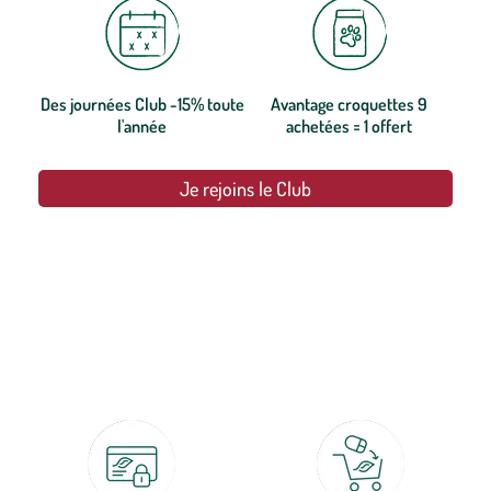
Des journées Club -15% toute
Avantage croquettes 9
l'année
achetées = 1 offert
Je rejoins le Club
botanic®, les jardineries expertes du végétal depuis 1995.