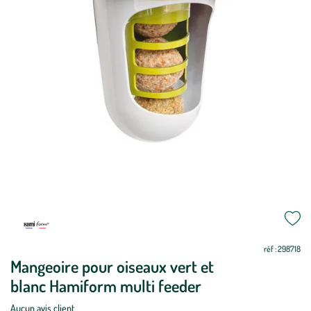
Mettre
Mettre
à
à
jour
jour
réf : 298718
Mangeoire pour oiseaux vert et
blanc Hamiform multi feeder
Aucun avis client