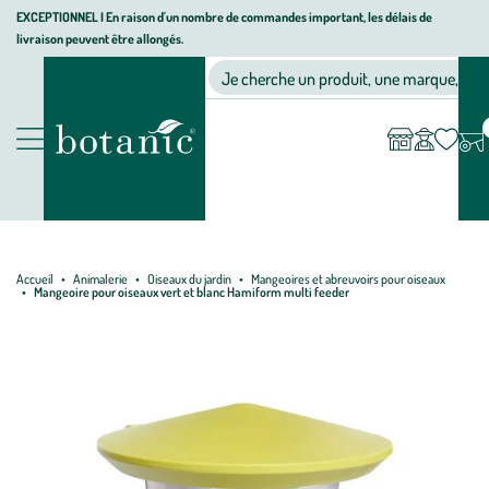
Aller
Aller
Aller
EXCEPTIONNEL I En raison d'un nombre de commandes important, les délais de
livraison peuvent être allongés.
à
au
au
Jardinerie écologique, animalerie, décoration, alimentation bio bot
la
contenu
pied
Ma
Nos magasins
Mon
Je cherche un produit, une marque, un co
liste
compte
navigation
principal
de
d’envies
page
Nos produits
Accueil
Animalerie
Oiseaux du jardin
Mangeoires et abreuvoirs pour oiseaux
Mangeoire pour oiseaux vert et blanc Hamiform multi feeder