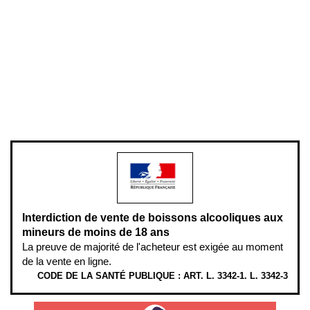
Conditions générales de vente
Conditions générales d'utilisation
Mentions légales
Politique de confidentialité & cookies
Pièces détachées
Plan du site
Gestion des cookies
Pour votre santé, évitez de manger entre les repas,
www.mangerbouger.fr
.
L’abus d’alcool est dangereux pour la santé, à consommer avec
modération.
Interdiction de vente de boissons alcooliques aux
mineurs de moins de 18 ans
La preuve de majorité de l'acheteur est exigée au moment
de la vente en ligne.
CODE DE LA SANTÉ PUBLIQUE : ART. L. 3342-1. L. 3342-3
ÉTHYLOTESTS EN VENTE SUR CE SITE. L’ALCOOL EST EN CAUSE