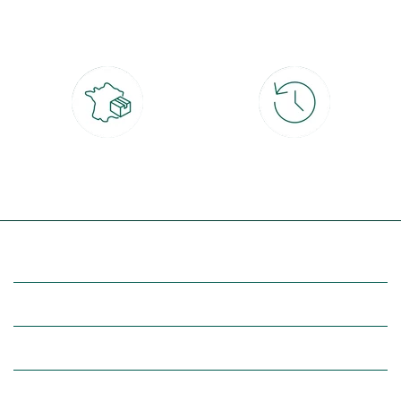
CB, PayPal, carte cadeau, Alma 3x ou
retrait gratuit en magasin sous 2h
4x
Livraison partout en France
30 jours pour changer d'avis
à domicile ou point relais
et retour gratuit en magasin
(Re)découvrez botanic®
Entre vous et nous
Nos univers botanic®