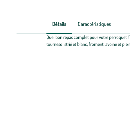
Détails
Caractéristiques
Quel bon repas complet pour votre perroquet ! 
tournesol strié et blanc, froment, avoine et pl
Zoom sur la marque
Nous sommes convaincus que les animaux
occupent une place p
la famille
. C’est précisément pour cette raison que les propriéta
avec un objectif clair : devenir le producteur le plus influent a