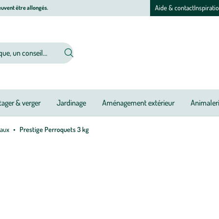
Aide & contact
Inspirati
uvent être allongés.
ager & verger
Jardinage
Aménagement extérieur
Animaler
eaux
Prestige Perroquets 3 kg
Afficher
le
zoom
pour
l’image
1
sur
1