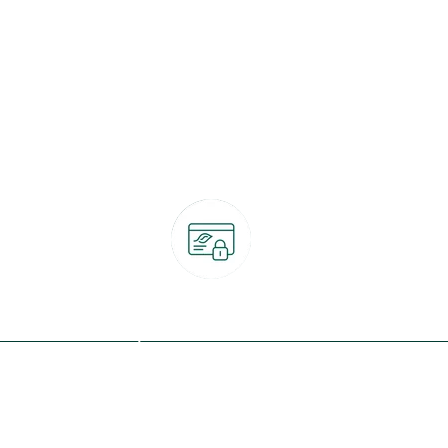
Paiement 100% sécurisé
CB, PayPal, carte cadeau, Alma 3x ou 4x
ret