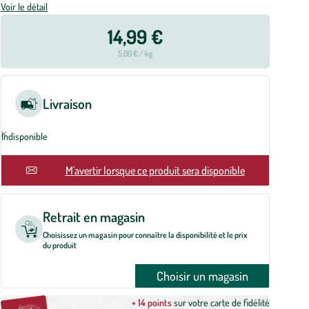
Voir le détail
14,99 €
5,00 € / kg
Livraison
Indisponible
En rupture
M'avertir lorsque ce produit sera disponible
Retrait en magasin
Choisissez un magasin pour connaître la disponibilité et le prix
du produit
Choisir un magasin
+ 14 points
sur votre carte de fidélité