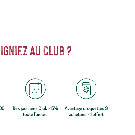
igniez au club ?
300
Des journées Club -15%
Avantage croquettes 9
toute l'année
achetées = 1 offert