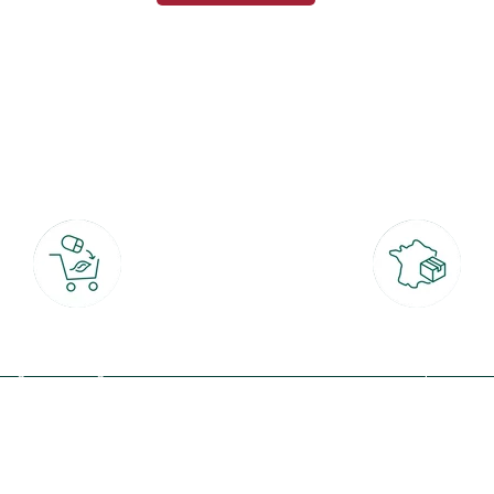
botanic®, les jardineries expertes du végétal depuis 1995.
Click & Collect
Livraison partout en Fran
rait gratuit en magasin sous 2h
à domicile ou point relais