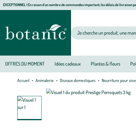
Aller
Aller
Aller
EXCEPTIONNEL I En raison d'un nombre de commandes important, les délais de livraison pe
à
au
au
Jardinerie écologique, animalerie, décoration, alimentation bio botanic®
la
contenu
pied
navigation
principal
de
Votre recherche
page
OFFRES DU MOMENT
Idées cadeaux
Plantes & fleurs
Pot
Accueil
Animalerie
Oiseaux domestiques
Nourriture pour ois