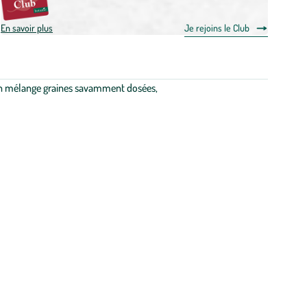
En savoir plus
Je rejoins le Club
. Un mélange graines savamment dosées,
 renforcer à l’avenir, et les animaux feront véritablement
partie de
 et à des soins de qualité pour leurs
animaux
. Nous faisons tout
nie.