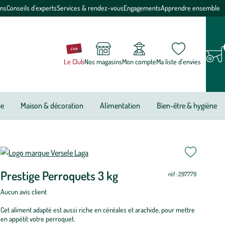
ons
Conseils d'experts
Services & rendez-vous
Engagements
Apprendre ensemble
Le Club
Nos magasins
Mon compte
Ma liste d’envies
ie
Maison & décoration
Alimentation
Bien-être & hygiène
Prestige Perroquets 3 kg
réf : 297779
Aucun avis client
Cet aliment adapté est aussi riche en céréales et arachide, pour mettre
en appétit votre perroquet.