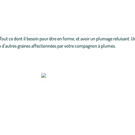
Tout ce dont il besoin pour être en forme, et avoir un plumage reluisant
ein d’autres graines affectionnées par votre compagnon à plumes.
articulière dans nos vies
. Le lien entre l’homme et l’animal ne fera que se
ires d’animaux accorderont de plus en plus d’importance à une alimentation
u monde d’aliments et de produits de soins pour tous les animaux de compag