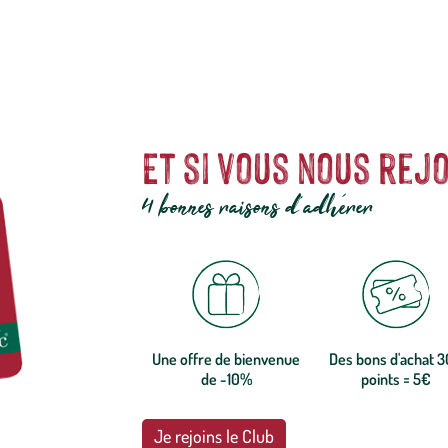
Et si vous nous rejo
4 bonnes raisons d'adhérer
Une offre de bienvenue
Des bons d'achat 
de -10%
points = 5€
Je rejoins le Club