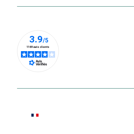
Nos clients prennent la parole
En savoir plus
Le saviez-vous ?
Notre site botanic® a été pensé, créé et développé