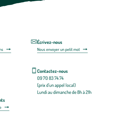
désabonner
en
utilisant
le
lien
de
désabonnem
intégré
Écrivez-nous
dans
ns
Nous envoyer un petit mot
la
newsletter.
En
savoir
Contactez-nous
plus
09 70 83 74 74
(prix d'un appel local)
Lundi au dimanche de 8h à 21h
nts
e