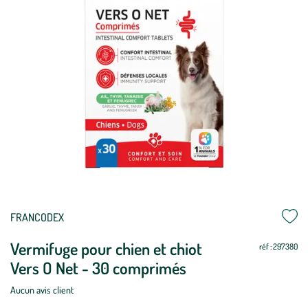
Mettre
Mettre
FRANCODEX
à
à
Vermifuge pour chien et chiot
jour
jour
réf : 297380
Vers O Net - 30 comprimés
Aucun avis client