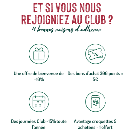
Et si vous nous
rejoigniez au club ?
4 bonnes raisons d'adhérer
Une offre de bienvenue de
Des bons d'achat 300 points =
-10%
5€
Des journées Club -15% toute
Avantage croquettes 9
l'année
achetées = 1 offert