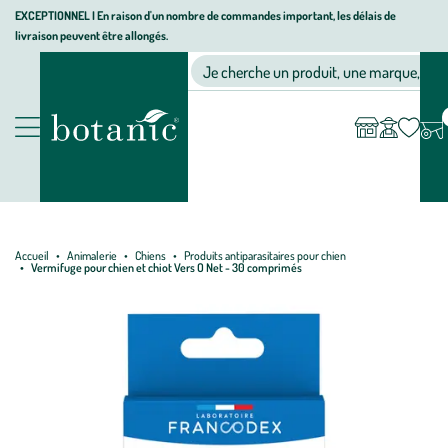
Aller
Aller
Aller
EXCEPTIONNEL I En raison d'un nombre de commandes important, les délais de
livraison peuvent être allongés.
à
au
au
Jardinerie écologique, animalerie, décoration, alimentation bio bot
la
contenu
pied
Ma
Nos magasins
Mon
Je cherche un produit, une marque, un co
liste
compte
navigation
principal
de
d’envies
page
Nos produits
Accueil
Animalerie
Chiens
Produits antiparasitaires pour chien
Vermifuge pour chien et chiot Vers O Net - 30 comprimés