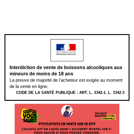
Pour votre santé, évitez de manger entre les repas,
www.mangerbouger.fr
.
L’abus d’alcool est dangereux pour la santé, à consommer avec
modération.
Interdiction de vente de boissons alcooliques aux
mineurs de moins de 18 ans
La preuve de majorité de l'acheteur est exigée au moment
de la vente en ligne.
CODE DE LA SANTÉ PUBLIQUE : ART. L. 3342-1. L. 3342-3
ÉTHYLOTESTS EN VENTE SUR CE SITE. L’ALCOOL EST EN CAUSE