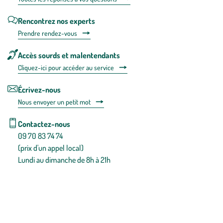
Rencontrez nos experts
Prendre rendez-vous
Accès sourds et malentendants
Cliquez-ici pour accéder au service
Écrivez-nous
Nous envoyer un petit mot
Contactez-nous
09 70 83 74 74
(prix d'un appel local)
Lundi au dimanche de 8h à 21h
Conditions générales de vente
Conditions générales d'utilisation
Mentions légales
Politique de confidentialité & cookies
Pièces détachées
Plan du site
Gestion des cookies