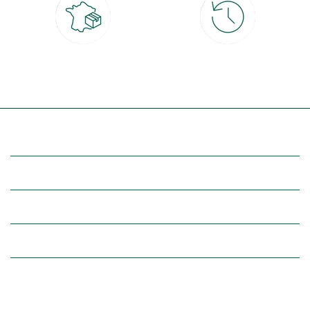
Livraison partout en France
30 jours pour changer d'avis
à domicile ou point relais
et retour gratuit en magasin
(Re)découvrez botanic®
Entre vous et nous
Nos univers botanic®
(Re)connectez-vous avec la nature, inspirez-vous et profitez de