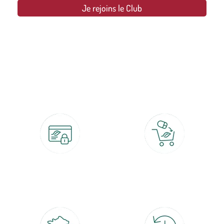
Je rejoins le Club
botanic®, les jardineries expertes du végétal depuis 1995.
Paiement 100% sécurisé
Click & Collect
CB, PayPal, carte cadeau, Alma 3x ou
retrait gratuit en magasin sous 2h
4x