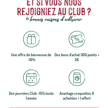
Et si vous nous
rejoigniez au club ?
4 bonnes raisons d'adhérer
Une offre de bienvenue de
Des bons d'achat 300 points =
-10%
5€
Des journées Club -15% toute
Avantage croquettes 9
l'année
achetées = 1 offert