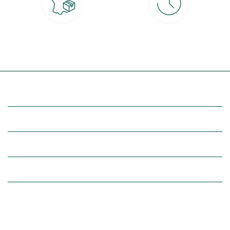
Livraison partout en France
30 jours pour changer d'avis
à domicile ou point relais
et retour gratuit en magasin
(Re)découvrez botanic®
Entre vous et nous
Nos univers botanic®
(Re)connectez-vous avec la nature, inspirez-vous et profitez de
nos offres exclusives !