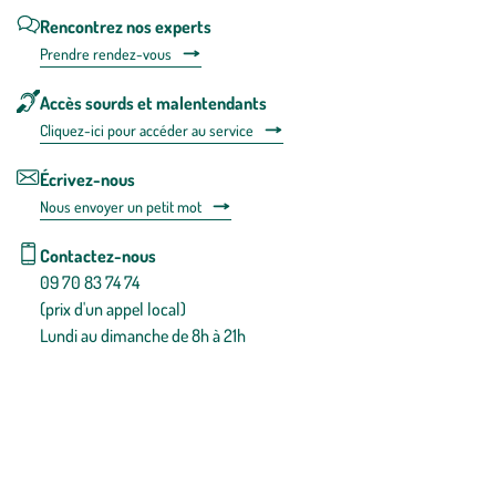
Rencontrez nos experts
Prendre rendez-vous
Accès sourds et malentendants
Cliquez-ici pour accéder au service
Écrivez-nous
Nous envoyer un petit mot
Contactez-nous
09 70 83 74 74
(prix d'un appel local)
Lundi au dimanche de 8h à 21h
Conditions générales de vente
Conditions générales d'utilisation
Mentions légales
Politique de confidentialité & cookies
Pièces détachées
Plan du site
Gestion des cookies