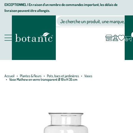
Aller
Aller
Aller
EXCEPTIONNEL I En raison d'un nombre de commandes important, les délais de
livraison peuvent être allongés.
à
au
au
Jardinerie écologique, animalerie, décoration, alimentation bio bot
la
contenu
pied
Ma
Nos magasins
Mon
Je cherche un produit, une marque, un co
liste
compte
navigation
principal
de
d’envies
page
Nos produits
Accueil
Plantes & fleurs
Pots, bacs et jardinières
Vases
Vase Mathew en verre transparent Ø 19 x H 35 cm