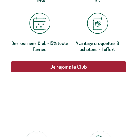
-10%
5€
Des journées Club -15% toute
Avantage croquettes 9
l'année
achetées = 1 offert
Je rejoins le Club
botanic®, les jardineries expertes du végétal depuis 1995.