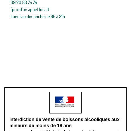
09 70 83 74 74
(prix d'un appel local)
Lundi au dimanche de 8h à 21h
Conditions générales de vente
Conditions générales d'utilisation
Mentions légales
Politique de confidentialité & cookies
Pièces détachées
Plan du site
Gestion des cookies
Pour votre santé, évitez de manger entre les repas,
www.mangerbouger.fr
.
L’abus d’alcool est dangereux pour la santé, à consommer avec
modération.
Interdiction de vente de boissons alcooliques aux
mineurs de moins de 18 ans