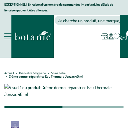
Aller
Aller
Aller
EXCEPTIONNEL I En raison d'un nombre de commandes important, les délais de
livraison peuvent être allongés.
à
au
au
Jardinerie écologique, animalerie, décoration, alimentation bio bot
la
contenu
pied
Ma
Nos magasins
Mon
Je cherche un produit, une marque, un co
liste
compte
navigation
principal
de
d’envies
page
Nos produits
Accueil
Bien-être & hygiène
Soins bébé
Crème dermo-réparatrice Eau Thermale Jonzac 40 ml