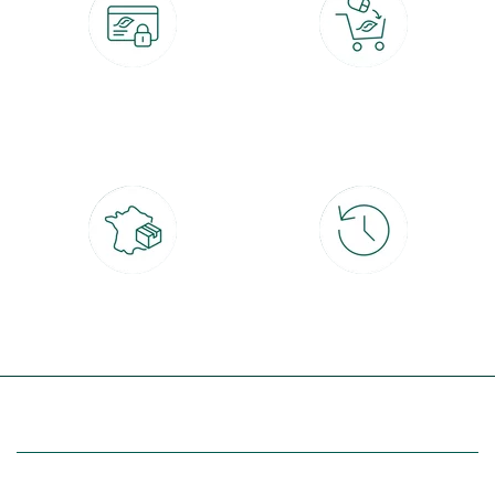
Paiement 100% sécurisé
Click & Collect
CB, PayPal, carte cadeau, Alma 3x ou
retrait gratuit en magasin sous 2h
4x
Livraison partout en France
30 jours pour changer d'avis
à domicile ou point relais
et retour gratuit en magasin
(Re)découvrez botanic®