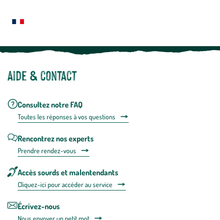
Le saviez-vous ?
savoir
plus
Notre site botanic® a été pensé, créé et développé en FRANCE
Aide & contact
Consultez notre FAQ
Toutes les répons
es à vos questions
Rencontrez nos experts
Prendre rendez-vous
Accès sourds et malentendants
Cliquez-ici pour accéder au service
Écrivez-nous
Nous envoyer un petit mot