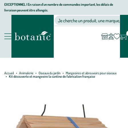
Aller
Aller
Aller
EXCEPTIONNEL I En raison d'un nombre de commandes important, les délais de
livraison peuvent être allongés.
à
au
au
Jardinerie écologique, animalerie, décoration, alimentation bio bot
la
contenu
pied
Ma
Nos magasins
Mon
Je cherche un produit, une marque, un co
liste
compte
navigation
principal
de
d’envies
page
Nos produits
Accueil
Animalerie
Oiseaux du jardin
Mangeoires et abreuvoirs pour oiseaux
Kit découverte et mangeoire la cantine de fabrication française