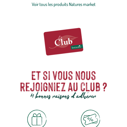
protéines essentiels à leur bien-être.
Voir tous les produits Natures market
Et si vous nous
rejoigniez au club ?
4 bonnes raisons d'adhérer