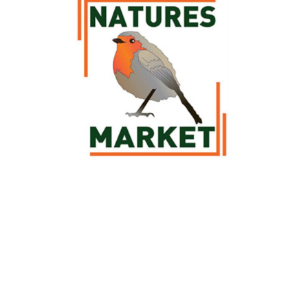
Découvrez la sélection botanic® de produits Nature's Market pour
vos compagnons les
oiseaux
. Des
mangeoires
, des
abreuvoirs
et des
nichoirs
Nature's Market sont à retrouver parmi notre sélection afin
de prendre soin des oiseaux et de pouvoir les observer pendant leurs
repas. Découvrez également la large gamme de repas pour oiseaux
Voir plus
Nature's Market pour les régaler et leur offrir les nutriments et les