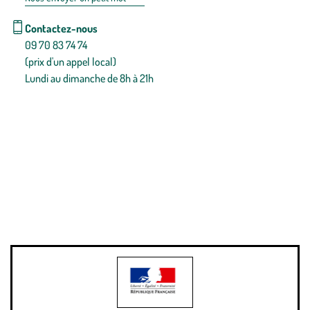
Contactez-nous
09 70 83 74 74
(prix d'un appel local)
Lundi au dimanche de 8h à 21h
Conditions générales de vente
Conditions générales d'utilisation
Mentions légales
Politique de confidentialité & cookies
Pièces détachées
Plan du site
Gestion des cookies
Pour votre santé, évitez de manger entre les repas,
www.mangerbouger.fr
.
L’abus d’alcool est dangereux pour la santé, à consommer avec
modération.