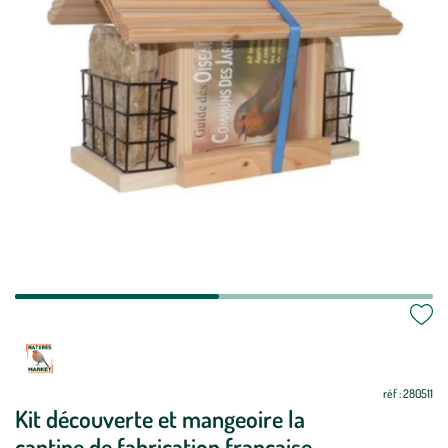
Mettre
Mettre
à
à
jour
jour
réf : 280511
Kit découverte et mangeoire la
cantine de fabrication française