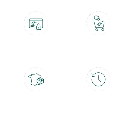
Paiement 100% sécurisé
Click & Collect
CB, PayPal, carte cadeau, Alma 3x ou
retrait gratuit en magasin sous 2h
4x
Livraison partout en France
30 jours pour changer d'avis
à domicile ou point relais
et retour gratuit en magasin