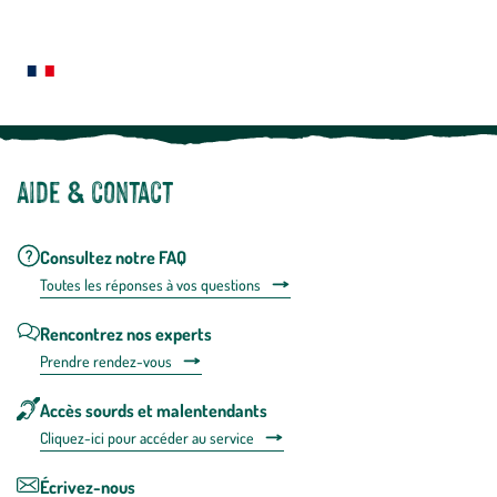
En
Le saviez-vous ?
savoir
plus
Notre site botanic® a été pensé, créé et développé en FRANCE
Aide & contact
Consultez notre FAQ
Toutes les répons
es à vos questions
Rencontrez nos experts
Prendre rendez-vous
Accès sourds et malentendants
Cliquez-ici pour accéder au service
Écrivez-nous