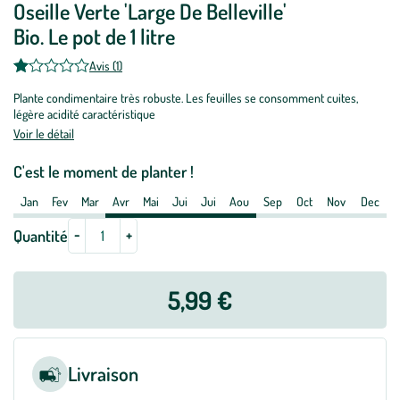
Oseille Verte 'Large De Belleville'
:
Bio. Le pot de 1 litre
Oseille
Verte
Avis (1)
'Large
Plante condimentaire très robuste. Les feuilles se consomment cuites,
De
légère acidité caractéristique
Belleville'
Voir le détail
Bio.
Le
C'est le moment de planter !
pot
Jan
Fev
Mar
Avr
Mai
Jui
Jui
Aou
Sep
Oct
Nov
Dec
de
1
-
+
Quantité
litre
5,99 €
Livraison