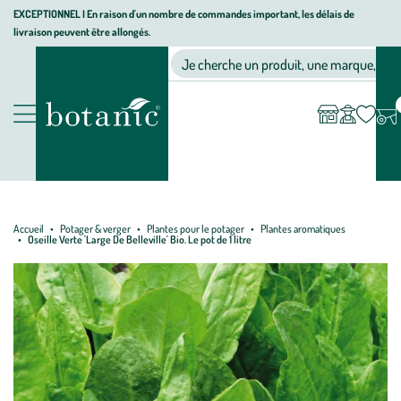
Aller
Aller
Aller
EXCEPTIONNEL I En raison d'un nombre de commandes important, les délais de
livraison peuvent être allongés.
à
au
au
Jardinerie écologique, animalerie, décoration, alimentation bio bot
la
contenu
pied
Ma
Nos magasins
Mon
Je cherche un produit, une marque, un co
liste
compte
navigation
principal
de
d’envies
page
Nos produits
Accueil
Potager & verger
Plantes pour le potager
Plantes aromatiques
Oseille Verte 'Large De Belleville' Bio. Le pot de 1 litre