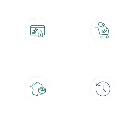
Paiement 100% sécurisé
Click & Collect
CB, PayPal, carte cadeau, Alma 3x ou
retrait gratuit en magasin sous 2h
4x
Livraison partout en France
30 jours pour changer d'avis
à domicile ou point relais
et retour gratuit en magasin