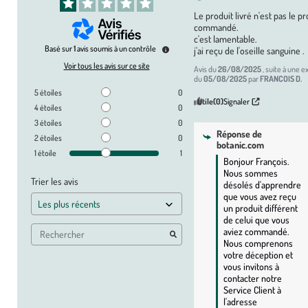
Le produit livré n'est pas le pr
commandé.

c'est lamentable.

Basé sur
1
avis soumis à un contrôle
j'ai reçu de l'oseille sanguine .
Voir tous les avis sur ce site
Avis du
26/08/2025
, suite à une 
du
05/08/2025
par
FRANCOIS D.
5
étoiles
0
Utile
(0)
Signaler
4
étoiles
0
3
étoiles
0
Réponse de
2
étoiles
0
botanic.com
1
étoile
1
Bonjour François. 
Nous sommes 
Trier les avis
désolés d'apprendre 
que vous avez reçu 
un produit différent 
de celui que vous 
aviez commandé. 
Nous comprenons 
votre déception et 
vous invitons à 
contacter notre 
Service Client à 
l'adresse 