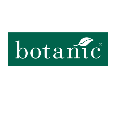
Zoom sur la marque
botanic®, expert du végétal, propose une large gamme de produits
de qualité et accessibles à tous. Les produits à marque botanic®
reflètent notre engagement pour la nature et nos valeurs.
Graines
et
plants
potagers, plantes fleuries et
arbustes
,
outillages
et
accessoires
du jardinier
… Nos produits répondent à un cahier des charges sans
Voir plus