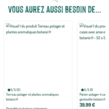
Vous aurez aussi besoin de...
BOTANIC®
BOTANIC®
5/5 (5)
5/5 (1)
Note moyenne de 5 sur 5 avec 5 avis
Note moyenne de 5 su
Terreau potager et plantes aromatiques
Panier potager 4 case
botanic®
géotextile botanic® - 
39,99 €
Disponible en plusieurs contenances