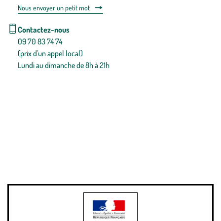
Nous envoyer un petit mot
Contactez-nous
09 70 83 74 74
(prix d'un appel local)
Lundi au dimanche de 8h à 21h
Conditions générales de vente
Conditions générales d'utilisation
Mentions légales
Politique de confidentialité & cookies
Pièces détachées
Plan du site
Gestion des cookies
Pour votre santé, évitez de manger entre les repas,
www.mangerbouger.fr
.
L’abus d’alcool est dangereux pour la santé, à consommer avec
modération.