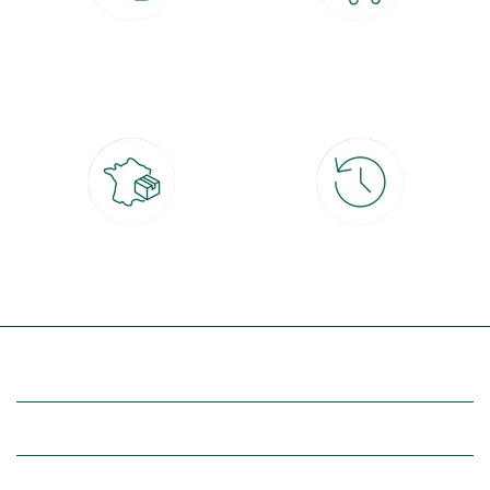
Paiement 100% sécurisé
Click & Collect
CB, PayPal, carte cadeau, Alma 3x ou
retrait gratuit en magasin sous 2h
4x
Livraison partout en France
30 jours pour changer d'avis
à domicile ou point relais
et retour gratuit en magasin
(Re)découvrez botanic®
Entre vous et nous