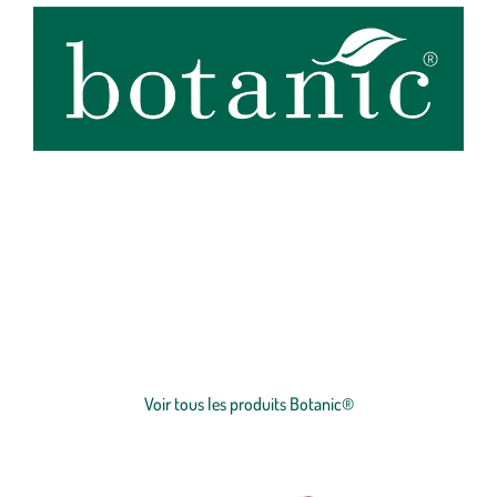
botanic®, expert du végétal, propose une large gamme de produits
de qualité et accessibles à tous. Les produits à marque botanic®
reflètent notre engagement pour la nature et nos valeurs.
Graines
et
plants
potagers, plantes fleuries et
arbustes
,
outillages
et
accessoires
du jardinier
… Nos produits répondent à un cahier des charges sans
Voir plus
concession sur la qualité, l'excellence environnementale et sociétale
et le prix juste.
Voir tous les produits Botanic®