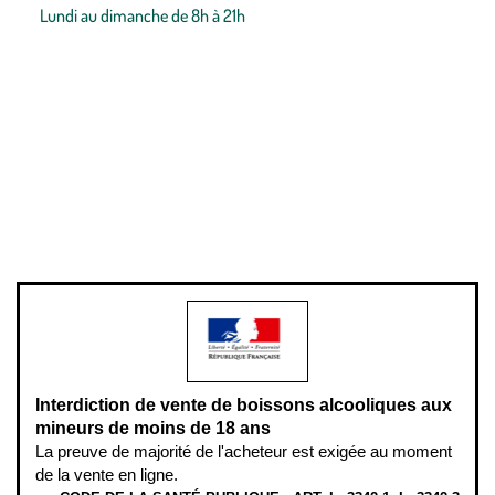
Lundi au dimanche de 8h à 21h
Conditions générales de vente
Conditions générales d'utilisation
Mentions légales
Politique de confidentialité & cookies
Pièces détachées
Plan du site
Gestion des cookies
Pour votre santé, évitez de manger entre les repas,
www.mangerbouger.fr
.
L’abus d’alcool est dangereux pour la santé, à consommer avec
modération.
Interdiction de vente de boissons alcooliques aux
mineurs de moins de 18 ans
La preuve de majorité de l'acheteur est exigée au moment
de la vente en ligne.