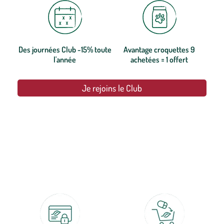
Des journées Club -15% toute
Avantage croquettes 9
l'année
achetées = 1 offert
Je rejoins le Club
botanic®, les jardineries expertes du végétal depuis 1995.