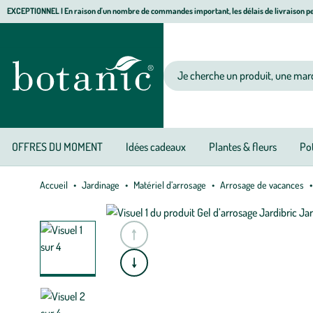
Aller
Aller
Aller
EXCEPTIONNEL I En raison d'un nombre de commandes important, les délais de livraison pe
à
au
au
Jardinerie écologique, animalerie, décoration, alimentation bio botanic®
la
contenu
pied
navigation
principal
de
Votre recherche
page
OFFRES DU MOMENT
Idées cadeaux
Plantes & fleurs
Pot
Accueil
Jardinage
Matériel d’arrosage
Arrosage de vacances
e
A
l
l
e
r
à
l
a
s
l
i
d
e
p
r
é
c
é
d
e
n
t
e
A
l
l
e
r
à
l
a
s
l
i
d
e
s
u
i
v
a
n
t