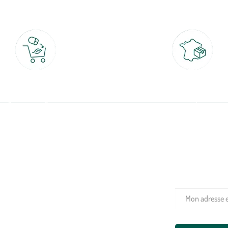
Click & Collect
Livraison partout en Fran
rait gratuit en magasin sous 2h
à domicile ou point relais
(Re)connectez-v
profitez de nos 
Plantes & fleurs
Potager & verger
Jardinage
Aménagement extérieur
Maison & décoration