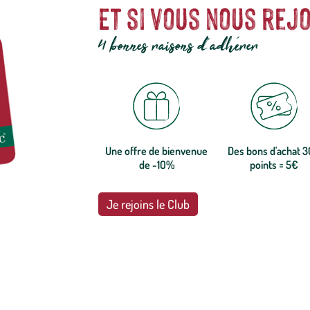
Et si vous nous rejo
4 bonnes raisons d'adhérer
Une offre de bienvenue
Des bons d'achat 
de -10%
points = 5€
Je rejoins le Club
botanic®, les jardineries expertes du végétal depuis 1995.