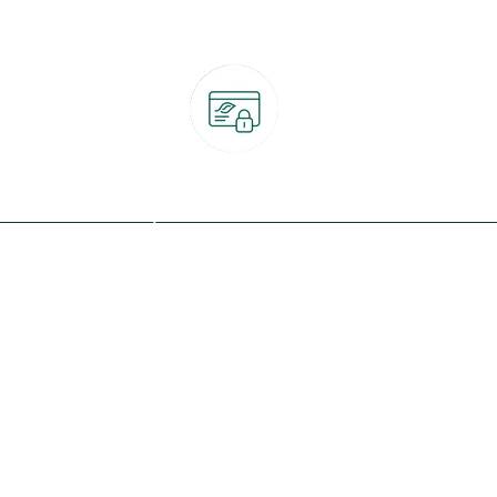
Paiement 100% sécurisé
CB, PayPal, carte cadeau, Alma 3x ou 4x
ret
Qui sommes-nous ?
Notre programme de fidélité
Nos engagements
Nos magasins
botanic® société à mission
Nos services & rendez-vous
Le fonds de dotation botanic
Nos conseils d'experts
Espace presse
Nos garanties