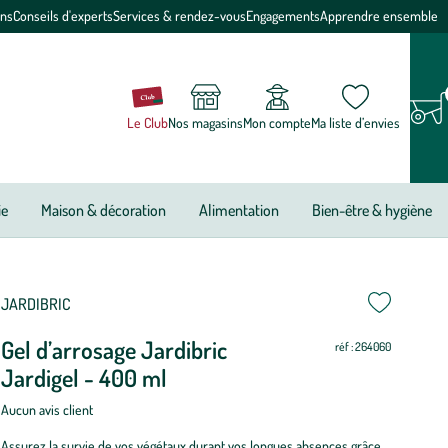
ons
Conseils d'experts
Services & rendez-vous
Engagements
Apprendre ensemble
Le Club
Nos magasins
Mon compte
Ma liste d’envies
ie
Maison & décoration
Alimentation
Bien-être & hygiène
JARDIBRIC
Gel d’arrosage Jardibric
réf : 264060
Jardigel - 400 ml
Aucun avis client
Assurez la survie de vos végétaux durant vos longues absences grâce