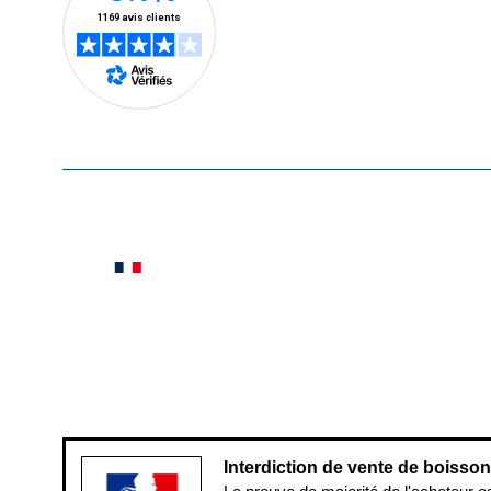
En savoir plus
Le saviez-vous ?
Notre site botanic® a été pensé, créé et développé
Conditions générales de vente
Conditions g
Pour votre santé, évitez de manger ent
Interdiction de vente de boisso