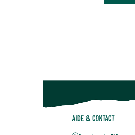
Animalerie
Alimentation
Bien-être & hygiène
Restons c
Noël
Suivez-nou
Suiv
Aide & contact