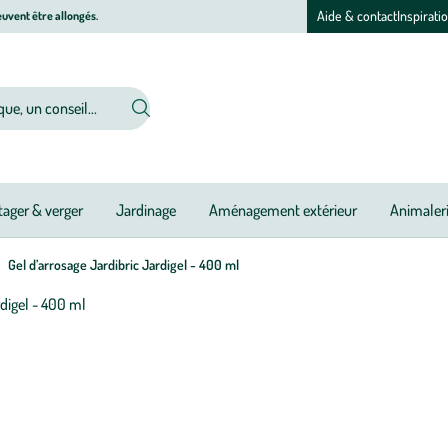
Aide & contact
Inspirati
uvent être allongés.
ager & verger
Jardinage
Aménagement extérieur
Animaler
Gel d’arrosage Jardibric Jardigel - 400 ml
Afficher
le
zoom
pour
l’image
1
sur
4