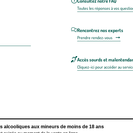
Consultez notre FAQ
Toutes les répons
es à vos questio
Rencontrez nos experts
Prendre rendez-vous
Accès sourds et malentenda
Cliquez-ici pour accéder au servic
 en FRANCE
énérales d'utilisation
Mentions légales
Politique de confidentialité & cookies
Pièces
re les repas,
www.mangerbouger.fr
.
L’abus d’alcool est dangereux pour l
ns alcooliques aux mineurs de moins de 18 ans