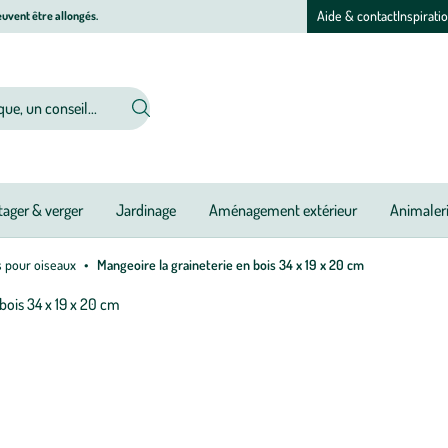
Aide & contact
Inspirati
uvent être allongés.
ager & verger
Jardinage
Aménagement extérieur
Animaler
s pour oiseaux
Mangeoire la graineterie en bois 34 x 19 x 20 cm
Afficher
le
M
M
zoom
à
à
pour
jo
jo
l’image
1
sur
2