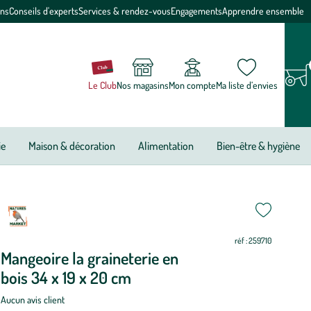
ons
Conseils d'experts
Services & rendez-vous
Engagements
Apprendre ensemble
Le Club
Nos magasins
Mon compte
Ma liste d’envies
ie
Maison & décoration
Alimentation
Bien-être & hygiène
ettre
ettre
ur
ur
réf : 259710
Mangeoire la graineterie en
bois 34 x 19 x 20 cm
Aucun avis client