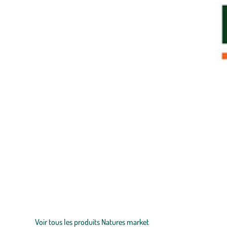
Zoom sur la marque
Découvrez la sélection botanic® de produits Nature's Market p
de prendre soin des oiseaux et de pouvoir les observer pendant l
protéines essentiels à leur bien-être.
Voir tous les produits Natures market