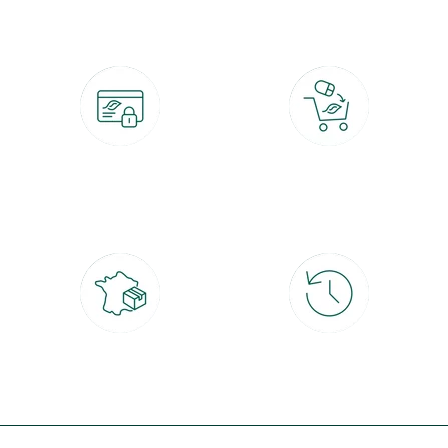
Paiement 100% sécurisé
Click & Collect
CB, PayPal, carte cadeau, Alma 3x ou
retrait gratuit en magasin sous 2h
4x
Livraison partout en France
30 jours pour changer d'avis
à domicile ou point relais
et retour gratuit en magasin