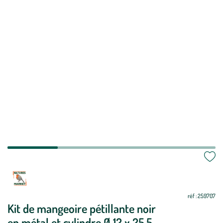
Mettre
Mettre
à
à
jour
jour
réf : 259707
Kit de mangeoire pétillante noir
en métal et cylindre Ø 12 x 25,5