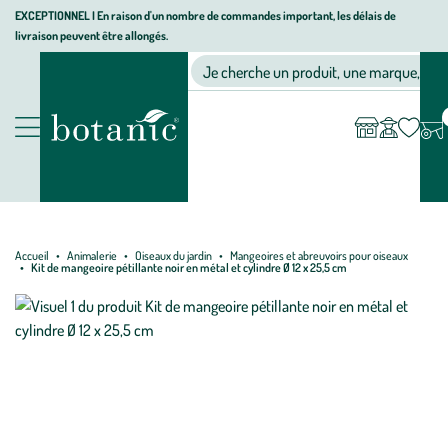
Aller
Aller
Aller
EXCEPTIONNEL I En raison d'un nombre de commandes important, les délais de
livraison peuvent être allongés.
à
au
au
Jardinerie écologique, animalerie, décoration, alimentation bio bot
la
contenu
pied
Ma
Nos magasins
Mon
Je cherche un produit, une marque, un co
liste
compte
navigation
principal
de
d’envies
page
Nos produits
Accueil
Animalerie
Oiseaux du jardin
Mangeoires et abreuvoirs pour oiseaux
Kit de mangeoire pétillante noir en métal et cylindre Ø 12 x 25,5 cm