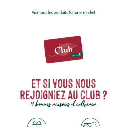
Nature's Market pour les régaler et leur offrir les nutriments et les
protéines essentiels à leur bien-être.
Voir tous les produits Natures market
Et si vous nous
rejoigniez au club ?
4 bonnes raisons d'adhérer