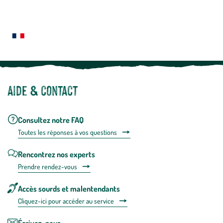
En
Le saviez-vous ?
savoir
plus
Notre site botanic® a été pensé, créé et développé en FRANCE
Aide & contact
Consultez notre FAQ
Toutes les répons
es à vos questions
Rencontrez nos experts
Prendre rendez-vous
Accès sourds et malentendants
Cliquez-ici pour accéder au service