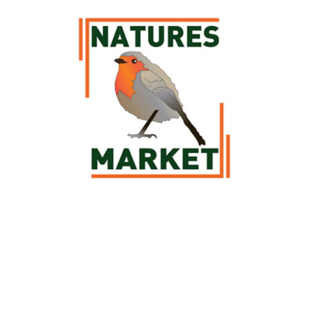
Découvrez la sélection botanic® de produits Nature's Market pour
vos compagnons les
oiseaux
. Des
mangeoires
, des
abreuvoirs
et des
nichoirs
Nature's Market sont à retrouver parmi notre sélection afin
de prendre soin des oiseaux et de pouvoir les observer pendant leurs
repas. Découvrez également la large gamme de repas pour oiseaux
Voir plus