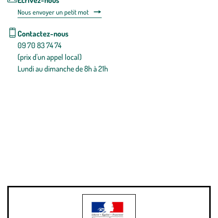
Écrivez-nous
Nous envoyer un petit mot
Contactez-nous
09 70 83 74 74
(prix d'un appel local)
Lundi au dimanche de 8h à 21h
Conditions générales de vente
Conditions générales d'utilisation
Mentions légales
Politique de confidentialité & cookies
Pièces détachées
Plan du site
Gestion des cookies
Pour votre santé, évitez de manger entre les repas,
www.mangerbouger.fr
.
L’abus d’alcool est dangereux pour la santé, à consommer avec
modération.