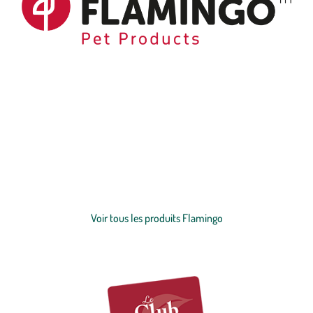
Depuis près de 50 ans, Flamingo accompagne de nombreux
moments privilégiés entre les amis des animaux et leurs fidèles
compagnons. Lorsque vous jouez ensemble, que vous vous
blottissez l'un contre l'autre devant la cheminée ou que vous lui
montrez que vous l'aimez avec une petite douceur. Grâce à notre
Voir plus
offre étendue, vous trouverez toujours des accessoires et des snacks
qui vous plairont à vous et à votre animal, qu’il s’agisse d’un
chien
,
Voir tous les produits Flamingo
d’un
chat
, d’un
rongeur
, d'un
oiseau
, d’un
poisson
ou encore d’un
reptile
.