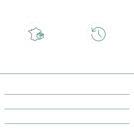
CB, PayPal, carte cadeau, Alma 3x ou
retrait gratuit en magasin sous 2h
4x
Livraison partout en France
30 jours pour changer d'avis
à domicile ou point relais
et retour gratuit en magasin
(Re)découvrez botanic®
Entre vous et nous
Nos univers botanic®