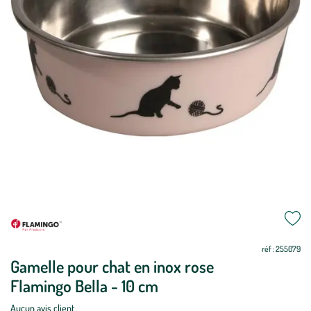
Mettre
Mettre
à
à
jour
jour
réf : 255079
Gamelle pour chat en inox rose
Flamingo Bella - 10 cm
Aucun avis client