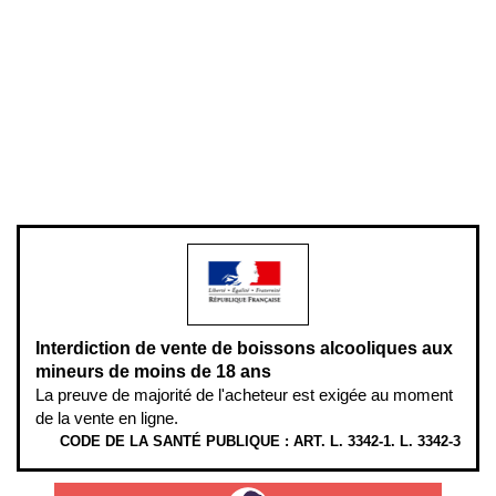
Conditions générales de vente
Conditions générales d'utilisation
Mentions légales
Politique de confidentialité & cookies
Pièces détachées
Plan du site
Gestion des cookies
Pour votre santé, évitez de manger entre les repas,
www.mangerbouger.fr
.
L’abus d’alcool est dangereux pour la santé, à consommer avec
modération.
Interdiction de vente de boissons alcooliques aux
mineurs de moins de 18 ans
La preuve de majorité de l'acheteur est exigée au moment
de la vente en ligne.
CODE DE LA SANTÉ PUBLIQUE : ART. L. 3342-1. L. 3342-3
ÉTHYLOTESTS EN VENTE SUR CE SITE. L’ALCOOL EST EN CAUSE