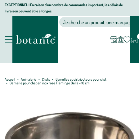
Aller
Aller
Aller
EXCEPTIONNEL I En raison d'un nombre de commandes important, les délais de
livraison peuvent être allongés.
à
au
au
Jardinerie écologique, animalerie, décoration, alimentation bio bot
la
contenu
pied
Ma
Nos magasins
Mon
Je cherche un produit, une marque, un co
liste
compte
navigation
principal
de
d’envies
page
Nos produits
Accueil
Animalerie
Chats
Gamelles et distributeurs pour chat
Gamelle pour chat en inox rose Flamingo Bella - 10 cm