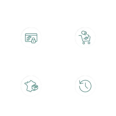
botanic®, les jardineries expertes du végétal depuis 1995.
Paiement 100% sécurisé
Click & Collect
CB, PayPal, carte cadeau, Alma 3x ou
retrait gratuit en magasin sous 2h
4x
Livraison partout en France
30 jours pour changer d'avis
à domicile ou point relais
et retour gratuit en magasin