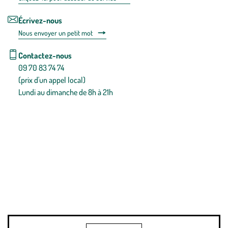
Écrivez-nous
Nous envoyer un petit mot
Contactez-nous
09 70 83 74 74
(prix d'un appel local)
Lundi au dimanche de 8h à 21h
Conditions générales de vente
Conditions générales d'utilisation
Mentions légales
Politique de confidentialité & cookies
Pièces détachées
Plan du site
Gestion des cookies
Pour votre santé, évitez de manger entre les repas,
www.mangerbouger.fr
.
L’abus d’alcool est dangereux pour la santé, à consommer avec
modération.