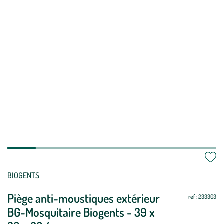
Mettre
Mettre
BIOGENTS
à
à
Piège anti-moustiques extérieur
jour
jour
réf : 233303
BG-Mosquitaire Biogents - 39 x