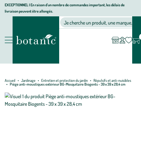
Aller
Aller
Aller
EXCEPTIONNEL I En raison d'un nombre de commandes important, les délais de
livraison peuvent être allongés.
à
au
au
Jardinerie écologique, animalerie, décoration, alimentation bio bot
la
contenu
pied
Ma
Nos magasins
Mon
Je cherche un produit, une marque, un co
liste
compte
navigation
principal
de
d’envies
page
Nos produits
Accueil
Jardinage
Entretien et protection du jardin
Répulsifs et anti-nuisibles
Piège anti-moustiques extérieur BG-Mosquitaire Biogents - 39 x 39 x 28,4 cm