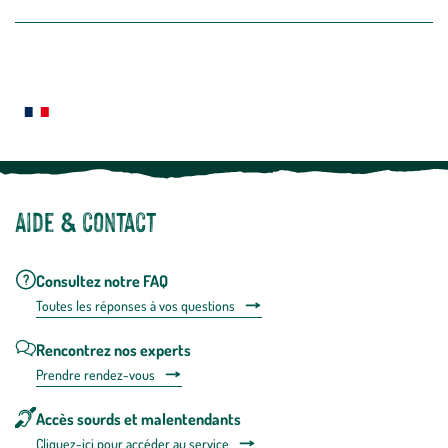
la
newslette
En
Le saviez-vous ?
savoir
plus
Notre site botanic® a été pensé, créé et développé en FRANCE
Aide & contact
Consultez notre FAQ
Toutes les répons
es à vos questions
Rencontrez nos experts
Prendre rendez-vous
Accès sourds et malentendants
Cliquez-ici pour accéder au service