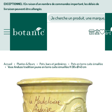
Aller
Aller
Aller
EXCEPTIONNEL I En raison d'un nombre de commandes important, les délais de
livraison peuvent être allongés.
à
au
au
Jardinerie écologique, animalerie, décoration, alimentation bio bot
la
contenu
pied
Ma
Nos magasins
Mon
Je cherche un produit, une marque, un co
liste
compte
navigation
principal
de
d’envies
page
Nos produits
Accueil
Plantes & fleurs
Pots, bacs et jardinières
Pots en terre cuite émaillée
Vase Anduze tradition jaune en terre cuite émaillée H 38 x Ø 43 cm