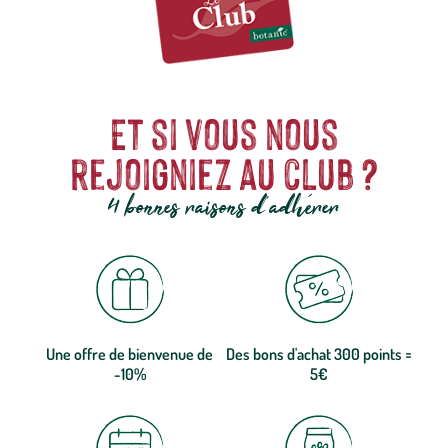
Et si vous nous
rejoigniez au club ?
4 bonnes raisons d'adhérer
Une offre de bienvenue de
Des bons d'achat 300 points =
-10%
5€