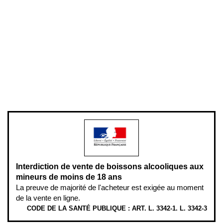
Conditions générales de vente
Conditions générales d'utilisation
Mentions légales
Politique de confidentialité & cookies
Pièces détachées
Plan du site
Gestion des cookies
Pour votre santé, évitez de manger entre les repas,
www.mangerbouger.fr
.
L’abus d’alcool est dangereux pour la santé, à consommer avec
modération.
Interdiction de vente de boissons alcooliques aux
mineurs de moins de 18 ans
La preuve de majorité de l'acheteur est exigée au moment
de la vente en ligne.
CODE DE LA SANTÉ PUBLIQUE : ART. L. 3342-1. L. 3342-3