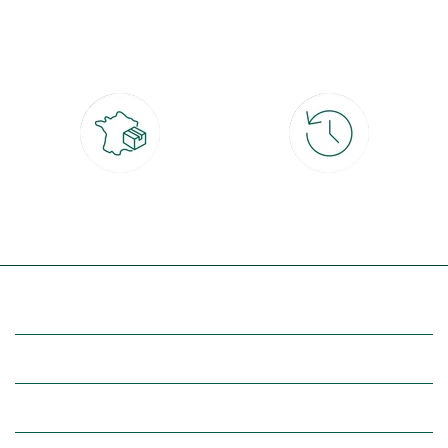
Paiement 100% sécurisé
Click & Collect
CB, PayPal, carte cadeau, Alma 3x ou
retrait gratuit en magasin sous 2h
4x
Livraison partout en France
30 jours pour changer d'avis
à domicile ou point relais
et retour gratuit en magasin
(Re)découvrez botanic®
Entre vous et nous