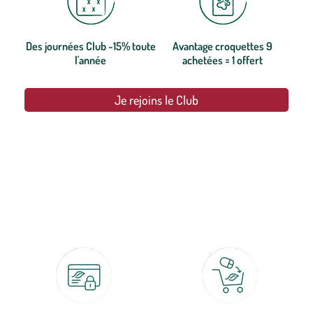
Des journées Club -15% toute
Avantage croquettes 9
l'année
achetées = 1 offert
Je rejoins le Club
botanic®, les jardineries expertes du végétal depuis 1995.