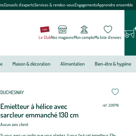
ons
Conseils d'experts
Services & rendez-vous
Engagements
Apprendre ensemble
Le Club
Nos magasins
Mon compte
Ma liste d’envies
ie
Maison & décoration
Alimentation
Bien-être & hygiène
DUCHESNAY
Emietteur à hélice avec
réf : 226716
sarcleur emmanché 130 cm
Aucun avis client
Si vous avez un jardin que vous plantez, il vous faut cet émietteur. Elle