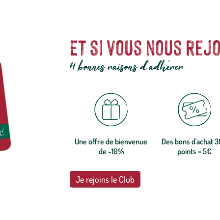
Et si vous nous rejo
4 bonnes raisons d'adhérer
Une offre de bienvenue
Des bons d'achat 
de -10%
points = 5€
Je rejoins le Club