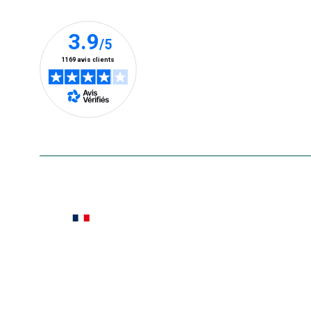
En savoir plus
Le saviez-vous ?
Notre site botanic® a été pensé, créé et développé
Conditions générales de vente
Conditions g
Pour votre santé, évitez de manger ent