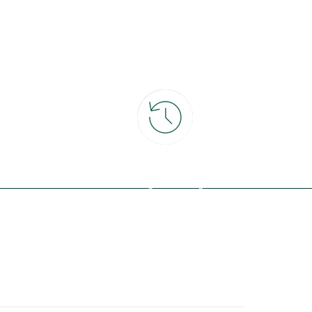
ce
30 jours pour changer d'avis
et retour gratuit en magasin
ous avec la nature, inspirez-vous et
offres exclusives !