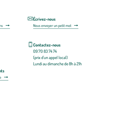
lien
de
désabonnem
intégré
Écrivez-nous
dans
ns
Nous envoyer un petit mot
la
newsletter.
En
savoir
Contactez-nous
plus
09 70 83 74 74
(prix d'un appel local)
Lundi au dimanche de 8h à 21h
nts
e
 détachées
Plan du site
Gestion des cookies
a santé, à consommer avec modération.