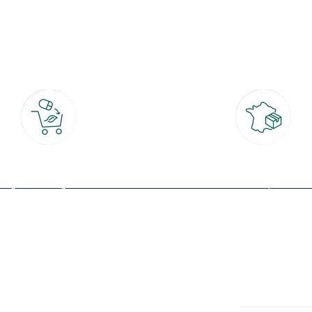
botanic®, les jardineries expertes du végétal depuis 1995.
Click & Collect
Livraison partout en Fran
rait gratuit en magasin sous 2h
à domicile ou point relais
(Re)connectez-v
profitez de nos 
Plantes & fleurs
Potager & verger