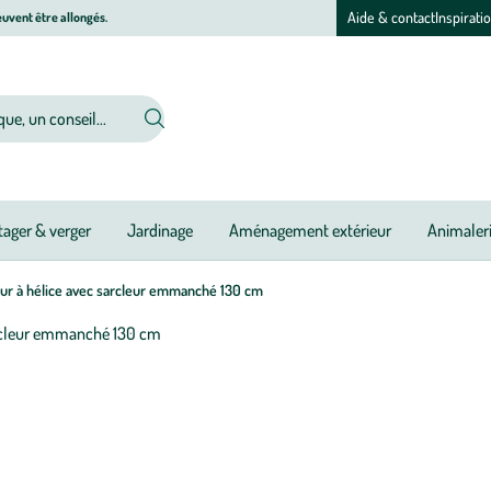
Aide & contact
Inspirati
uvent être allongés.
ager & verger
Jardinage
Aménagement extérieur
Animaler
r à hélice avec sarcleur emmanché 130 cm
Afficher
le
zoom
pour
l’image
1
sur
1