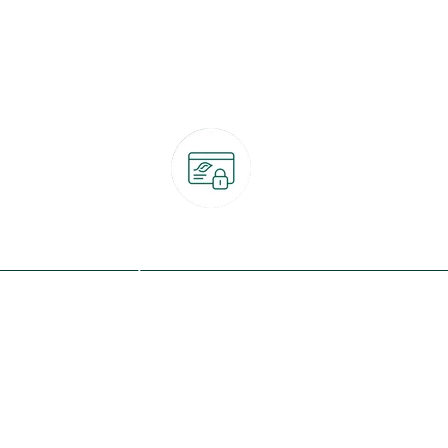
Paiement 100% sécurisé
CB, PayPal, carte cadeau, Alma 3x ou 4x
ret
Qui sommes-nous ?
Notre programme de fidélité
Nos engagements
Nos magasins