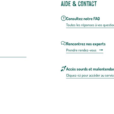
Aide & contact
Consultez notre FAQ
Toutes les répons
es à vos questio
Rencontrez nos experts
Prendre rendez-vous
Accès sourds et malentenda
Cliquez-ici pour accéder au servic
 en FRANCE
énérales d'utilisation
Mentions légales
Politique de confidentialité & cookies
Pièces
re les repas,
www.mangerbouger.fr
.
L’abus d’alcool est dangereux pour l