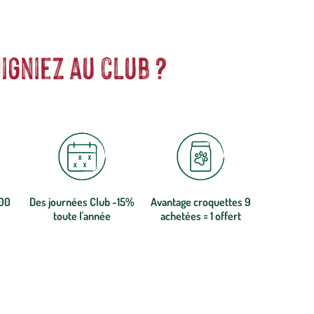
igniez au club ?
300
Des journées Club -15%
Avantage croquettes 9
toute l'année
achetées = 1 offert