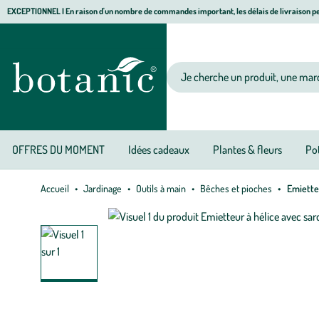
Aller
Aller
Aller
EXCEPTIONNEL I En raison d'un nombre de commandes important, les délais de livraison pe
à
au
au
Jardinerie écologique, animalerie, décoration, alimentation bio botanic®
la
contenu
pied
navigation
principal
de
Votre recherche
page
OFFRES DU MOMENT
Idées cadeaux
Plantes & fleurs
Pot
Accueil
Jardinage
Outils à main
Bêches et pioches
Emietteu