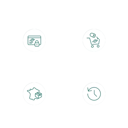
botanic®, les jardineries expertes du végétal depuis 1995.
Paiement 100% sécurisé
Click & Collect
CB, PayPal, carte cadeau, Alma 3x ou
retrait gratuit en magasin sous 2h
4x
Livraison partout en France
30 jours pour changer d'avis
à domicile ou point relais
et retour gratuit en magasin