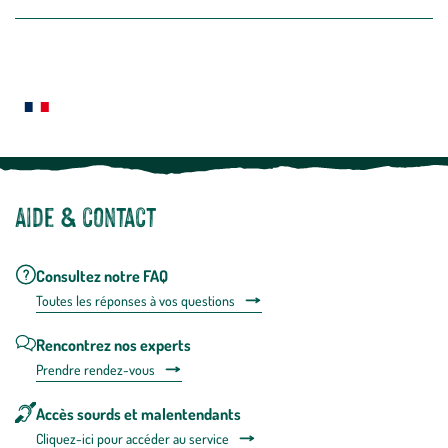
la
newslette
En
Le saviez-vous ?
savoir
plus
Notre site botanic® a été pensé, créé et développé en FRANCE
Aide & contact
Consultez notre FAQ
Toutes les répons
es à vos questions
Rencontrez nos experts
Prendre rendez-vous
Accès sourds et malentendants
Cliquez-ici pour accéder au service