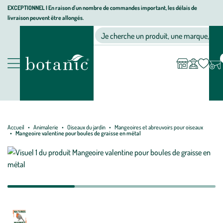
Aller
Aller
Aller
EXCEPTIONNEL I En raison d'un nombre de commandes important, les délais de
livraison peuvent être allongés.
à
au
au
Jardinerie écologique, animalerie, décoration, alimentation bio bot
la
contenu
pied
Ma
Nos magasins
Mon
Je cherche un produit, une marque, un co
liste
compte
navigation
principal
de
d’envies
page
Nos produits
Accueil
Animalerie
Oiseaux du jardin
Mangeoires et abreuvoirs pour oiseaux
Mangeoire valentine pour boules de graisse en métal