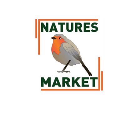
Découvrez la sélection botanic® de produits Nature's Market pour
vos compagnons les
oiseaux
. Des
mangeoires
, des
abreuvoirs
et des
nichoirs
Nature's Market sont à retrouver parmi notre sélection afin