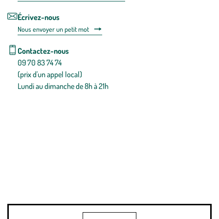
Écrivez-nous
Nous envoyer un petit mot
Contactez-nous
09 70 83 74 74
(prix d'un appel local)
Lundi au dimanche de 8h à 21h
Conditions générales de vente
Conditions générales d'utilisation
Mentions légales
Politique de confidentialité & cookies
Pièces détachées
Plan du site
Gestion des cookies
Pour votre santé, évitez de manger entre les repas,
www.mangerbouger.fr
.
L’abus d’alcool est dangereux pour la santé, à consommer avec
modération.