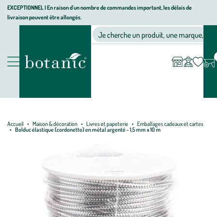
Aller
Aller
Aller
EXCEPTIONNEL I En raison d'un nombre de commandes important, les délais de
livraison peuvent être allongés.
à
au
au
Jardinerie écologique, animalerie, décoration, alimentation bio bot
la
contenu
pied
Ma
Nos magasins
Mon
Je cherche un produit, une marque, un co
liste
compte
navigation
principal
de
d’envies
page
Nos produits
Accueil
Maison & décoration
Livres et papeterie
Emballages cadeaux et cartes
Bolduc élastique (cordonetto) en métal argenté - 1,5 mm x 10 m