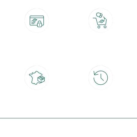
Paiement 100% sécurisé
Click & Collect
CB, PayPal, carte cadeau, Alma 3x ou
retrait gratuit en magasin sous 2h
4x
Livraison partout en France
30 jours pour changer d'avis
à domicile ou point relais
et retour gratuit en magasin