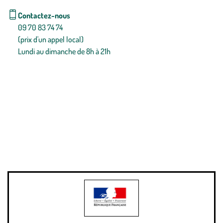
Contactez-nous
09 70 83 74 74
(prix d'un appel local)
Lundi au dimanche de 8h à 21h
Conditions générales de vente
Conditions générales d'utilisation
Mentions légales
Politique de confidentialité & cookies
Pièces détachées
Plan du site
Gestion des cookies
Pour votre santé, évitez de manger entre les repas,
www.mangerbouger.fr
.
L’abus d’alcool est dangereux pour la santé, à consommer avec
modération.