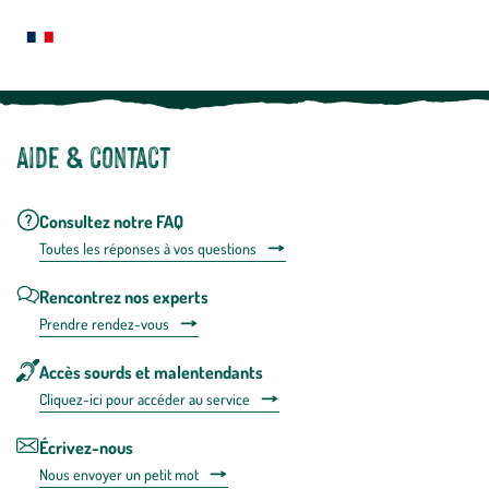
plus
Notre site botanic® a été pensé, créé et développé en FRANCE
Aide & contact
Consultez notre FAQ
Toutes les répons
es à vos questions
Rencontrez nos experts
Prendre rendez-vous
Accès sourds et malentendants
Cliquez-ici pour accéder au service
Écrivez-nous
Nous envoyer un petit mot