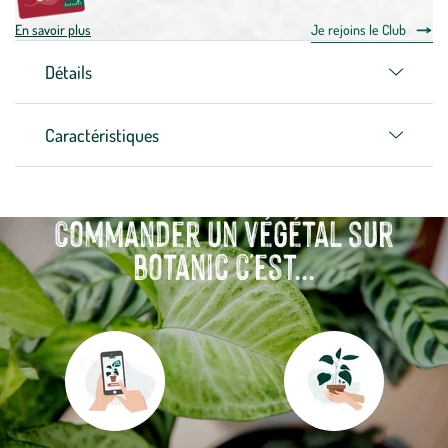
En savoir plus
Je rejoins le Club
Détails
Caractéristiques
Commander un végétal sur
botanic c'est...
Aller
Aller
à
à
la
la