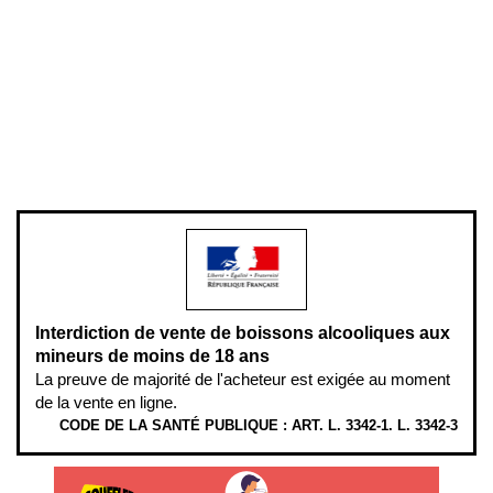
Conditions générales de vente
Conditions générales d'utilisation
Mentions légales
Politique de confidentialité & cookies
Pièces détachées
Plan du site
Gestion des cookies
Pour votre santé, évitez de manger entre les repas,
www.mangerbouger.fr
.
L’abus d’alcool est dangereux pour la santé, à consommer avec
modération.
Interdiction de vente de boissons alcooliques aux
mineurs de moins de 18 ans
La preuve de majorité de l'acheteur est exigée au moment
de la vente en ligne.
CODE DE LA SANTÉ PUBLIQUE : ART. L. 3342-1. L. 3342-3
ÉTHYLOTESTS EN VENTE SUR CE SITE. L’ALCOOL EST EN CAUSE