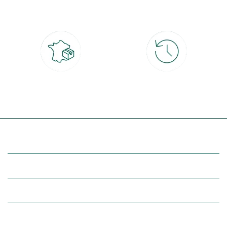
CB, PayPal, carte cadeau, Alma 3x ou
retrait gratuit en magasin sous 2h
4x
Livraison partout en France
30 jours pour changer d'avis
à domicile ou point relais
et retour gratuit en magasin
(Re)découvrez botanic®
Entre vous et nous
Nos univers botanic®