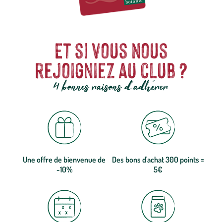
Et si vous nous
rejoigniez au club ?
4 bonnes raisons d'adhérer
Une offre de bienvenue de
Des bons d'achat 300 points =
-10%
5€