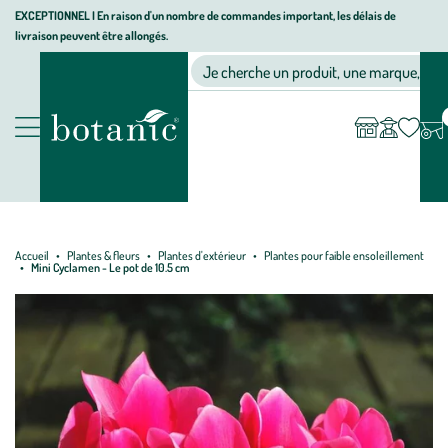
Aller
Aller
Aller
EXCEPTIONNEL I En raison d'un nombre de commandes important, les délais de
livraison peuvent être allongés.
à
au
au
Jardinerie écologique, animalerie, décoration, alimentation bio bot
la
contenu
pied
Ma
Nos magasins
Mon
Je cherche un produit, une marque, un co
liste
compte
navigation
principal
de
d’envies
page
Nos produits
Accueil
Plantes & fleurs
Plantes d'extérieur
Plantes pour faible ensoleillement
Mini Cyclamen - Le pot de 10.5 cm