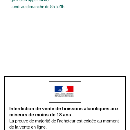
Lundi au dimanche de 8h à 21h
Conditions générales de vente
Conditions générales d'utilisation
Mentions légales
Politique de confidentialité & cookies
Pièces détachées
Plan du site
Gestion des cookies
Pour votre santé, évitez de manger entre les repas,
www.mangerbouger.fr
.
L’abus d’alcool est dangereux pour la santé, à consommer avec
modération.
Interdiction de vente de boissons alcooliques aux
mineurs de moins de 18 ans
La preuve de majorité de l'acheteur est exigée au moment
de la vente en ligne.