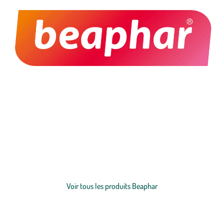
Parce que nos animaux occupent une place essentielle dans nos vies
et dans nos familles, Beaphar met un point d’honneur à développer
des produits fiables, sûrs et accessibles à tous. Cette exigence de
qualité, associée à une véritable passion pour le bien-être animal, fait
partie des valeurs que l’on apprécie particulièrement chez la marque.
Voir plus
Jour après jour, Beaphar accompagne les propriétaires dans le soin
de leurs compagnons grâce à une expertise reconnue et à des
Voir tous les produits Beaphar
solutions pensées pour répondre à chaque besoin.