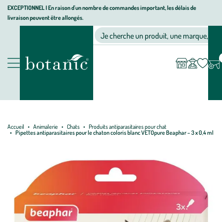
Aller
Aller
Aller
EXCEPTIONNEL I En raison d'un nombre de commandes important, les délais de
livraison peuvent être allongés.
à
au
au
Jardinerie écologique, animalerie, décoration, alimentation bio bot
la
contenu
pied
Ma
Nos magasins
Mon
Je cherche un produit, une marque, un co
liste
compte
navigation
principal
de
d’envies
page
Nos produits
Accueil
Animalerie
Chats
Produits antiparasitaires pour chat
Pipettes antiparasitaires pour le chaton coloris blanc VETOpure Beaphar – 3 x 0,4 ml