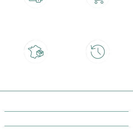
Paiement 100% sécurisé
Click & Collect
CB, PayPal, carte cadeau, Alma 3x ou
retrait gratuit en magasin sous 2h
4x
Livraison partout en France
30 jours pour changer d'avis
à domicile ou point relais
et retour gratuit en magasin
(Re)découvrez botanic®