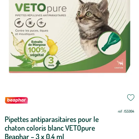
Mettre
Mettre
à
à
jour
jour
réf : 155994
Pipettes antiparasitaires pour le
chaton coloris blanc VETOpure
Beaphar – 3 x 0,4 ml