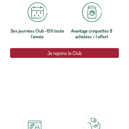
Des journées Club -15% toute
Avantage croquettes 9
l'année
achetées = 1 offert
Je rejoins le Club
botanic®, les jardineries expertes du végétal depuis 1995.