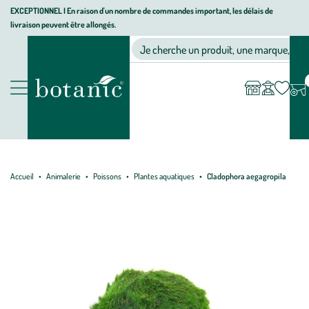
Aller
Aller
Aller
EXCEPTIONNEL I En raison d'un nombre de commandes important, les délais de
livraison peuvent être allongés.
à
au
au
Jardinerie écologique, animalerie, décoration, alimentation bio bot
la
contenu
pied
Ma
Nos magasins
Mon
Je cherche un produit, une marque, un co
liste
compte
navigation
principal
de
d’envies
page
Nos produits
Accueil
Animalerie
Poissons
Plantes aquatiques
Cladophora aegagropila