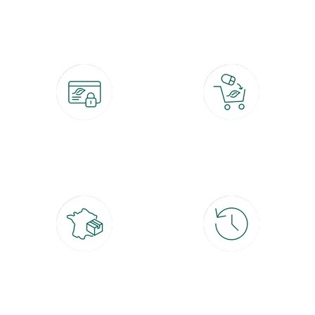
botanic®, les jardineries expertes du végétal depuis 1995.
Paiement 100% sécurisé
Click & Collect
CB, PayPal, carte cadeau, Alma 3x ou
retrait gratuit en magasin sous 2h
4x
Livraison partout en France
30 jours pour changer d'avis
à domicile ou point relais
et retour gratuit en magasin