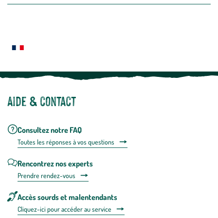
la
newslette
En
Le saviez-vous ?
savoir
plus
Notre site botanic® a été pensé, créé et développé en FRANCE
Aide & contact
Consultez notre FAQ
Toutes les répons
es à vos questions
Rencontrez nos experts
Prendre rendez-vous
Accès sourds et malentendants
Cliquez-ici pour accéder au service