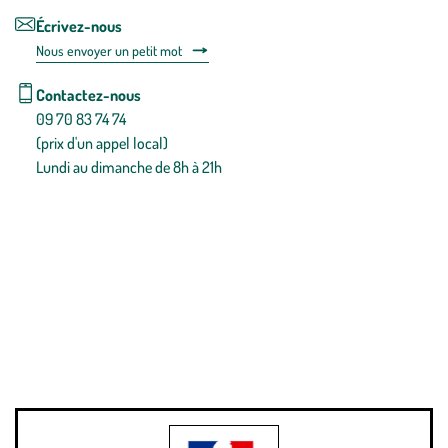
Écrivez-nous
Nous envoyer un petit mot
Contactez-nous
09 70 83 74 74
(prix d'un appel local)
Lundi au dimanche de 8h à 21h
Conditions générales de vente
Conditions générales d'utilisation
Mentions légales
Politique de confidentialité & cookies
Pièces détachées
Plan du site
Gestion des cookies
Pour votre santé, évitez de manger entre les repas,
www.mangerbouger.fr
.
L’abus d’alcool est dangereux pour la santé, à consommer avec
modération.