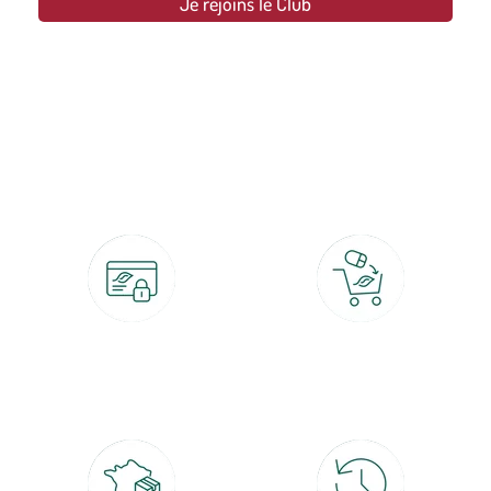
Je rejoins le Club
botanic®, les jardineries expertes du végétal depuis 1995.
Paiement 100% sécurisé
Click & Collect
CB, PayPal, carte cadeau, Alma 3x ou
retrait gratuit en magasin sous 2h
4x