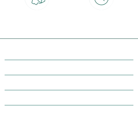
Livraison partout en France
30 jours pour changer d'avis
à domicile ou point relais
et retour gratuit en magasin
(Re)découvrez botanic®
Entre vous et nous
Nos univers botanic®
(Re)connectez-vous avec la nature, inspirez-vous et profitez de
nos offres exclusives !