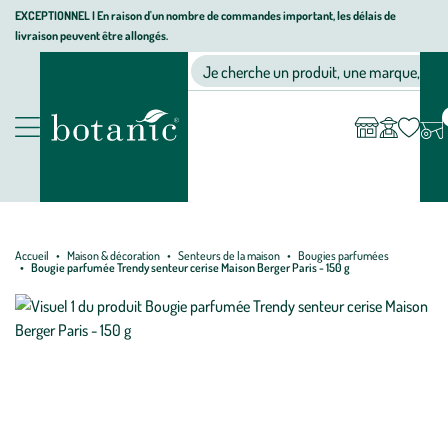
Aller
Aller
Aller
EXCEPTIONNEL I En raison d'un nombre de commandes important, les délais de
livraison peuvent être allongés.
à
au
au
Jardinerie écologique, animalerie, décoration, alimentation bio bot
la
contenu
pied
Ma
Nos magasins
Mon
Je cherche un produit, une marque, un co
liste
compte
navigation
principal
de
d’envies
page
Nos produits
Accueil
Maison & décoration
Senteurs de la maison
Bougies parfumées
Bougie parfumée Trendy senteur cerise Maison Berger Paris - 150 g