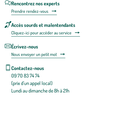
Rencontrez nos experts
Prendre rendez-vous
Accès sourds et malentendants
Cliquez-ici pour accéder au service
Écrivez-nous
Nous envoyer un petit mot
Contactez-nous
09 70 83 74 74
(prix d'un appel local)
Lundi au dimanche de 8h à 21h
Conditions générales de vente
Conditions générales d'utilisation
Mentions légales
Politique de confidentialité & cookies
Pièces détachées
Plan du site
Gestion des cookies
Pour votre santé, évitez de manger entre les repas,