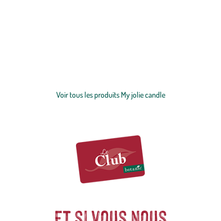
My Jolie Candle est née en 2015 avec une ambition audacieuse :
révolutionner l'univers des
bougies
tout en étant accessible à tous
! Les passionné(e)s de
décoration
sont séduits par le design vibrant
des bougies, véritables objets de décoration. My Jolie Candle est une
marque engagée qui propose des bougies responsables et durables.
Conçues en France et parfumées avec le savoir-faire français, ses
Voir plus
créations allient qualité et éthique. Entre savoir-faire parfumé et
personnalisation astrologique, retrouvez des créations qui illuminent
Voir tous les produits My jolie candle
votre intérieur et votre personnalité.
Et si vous nous