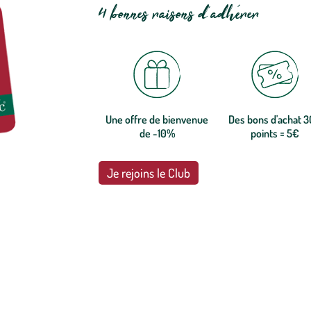
4 bonnes raisons d'adhérer
Une offre de bienvenue
Des bons d'achat 
de -10%
points = 5€
Je rejoins le Club
botanic®, les jardineries expertes du végétal depuis 1995.