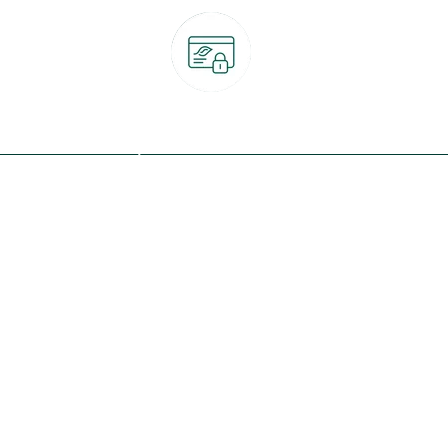
Paiement 100% sécurisé
CB, PayPal, carte cadeau, Alma 3x ou 4x
ret
Qui sommes-nous ?
Notre programme de fidélité
Nos engagements
Nos magasins
botanic® société à mission
Nos services & rendez-vous
Le fonds de dotation botanic
Nos conseils d'experts
Espace presse
Nos garanties
Travailler chez botanic®
Nos conditions de livraison
Nos offres d'emploi
Le retrait en magasin 2h