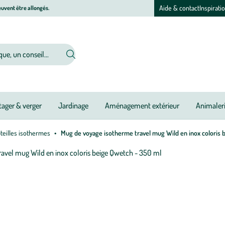
Aide & contact
Inspirati
uvent être allongés.
ager & verger
Jardinage
Aménagement extérieur
Animaler
uteilles isothermes
Mug de voyage isotherme travel mug Wild en inox coloris 
Afficher
le
M
M
zoom
à
à
pour
jo
jo
l’image
1
sur
3