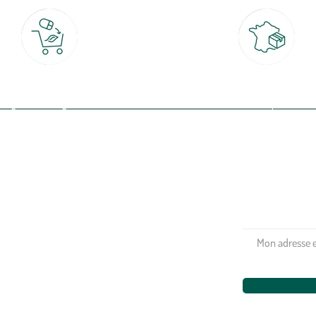
Click & Collect
Livraison partout en Fran
rait gratuit en magasin sous 2h
à domicile ou point relais
(Re)connectez-v
profitez de nos 
Plantes & fleurs
Potager & verger
Jardinage
Aménagement extérieur
Maison & décoration
Animalerie
Alimentation