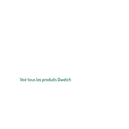
Zoom sur la marque
Découvrez la sélection botanic® de bouteilles Qwetch : la solutio
contenants nomades. Les bouteilles Qwetch vous accompagnent par
au chaud ou au froid ? Les
bouteilles isothermes
Qwetch ont la s
de différents motifs, la bouteille Qwetch s’allie parfaitement à v
Voir tous les produits Qwetch