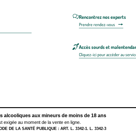
Rencontrez nos experts
Prendre rendez-vous
Accès sourds et malentenda
Cliquez-ici pour accéder au servic
n FRANCE
énérales d'utilisation
Mentions légales
Politique de confidentialité & cookies
Pièces
re les repas,
www.mangerbouger.fr
.
L’abus d’alcool est dangereux pour l
ns alcooliques aux mineurs de moins de 18 ans
st exigée au moment de la vente en ligne.
ODE DE LA SANTÉ PUBLIQUE : ART. L. 3342-1. L. 3342-3