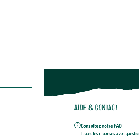
Bien-être & hygiène
Restons c
Noël
Suivez-nou
Suiv
Aide & contact
Consultez notre FAQ
Toutes les répons
es à vos questio