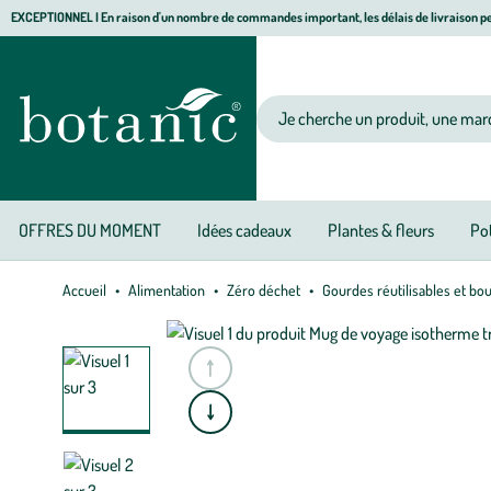
Aller
Aller
Aller
EXCEPTIONNEL I En raison d'un nombre de commandes important, les délais de livraison pe
à
au
au
Jardinerie écologique, animalerie, décoration, alimentation bio botanic®
la
contenu
pied
navigation
principal
de
Votre recherche
page
OFFRES DU MOMENT
Idées cadeaux
Plantes & fleurs
Pot
Accueil
Alimentation
Zéro déchet
Gourdes réutilisables et bo
e
A
l
l
e
r
à
l
a
s
l
i
d
e
p
r
é
c
é
d
e
n
t
e
A
l
l
e
r
à
l
a
s
l
i
d
e
s
u
i
v
a
n
t