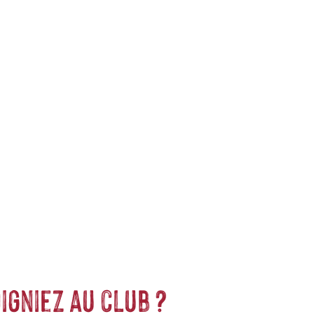
ges jetables, Qwetch propose une alternative grâce à leurs
er tout au long de la journée. Besoin de garder votre boisson
roides 24h. De différentes contenances, de différents coloris et
igniez au club ?