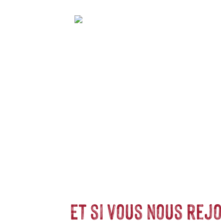
n écologique et durable ! Pour éviter de recourir aux bouteilles et emballa
tout grâce à leur facilité de transport et vous permettent de vous hydrat
olution en proposant de garder vos
boissons chaudes
12h et vos boissons f
otre quotidien
zéro déchet
.
Et si vous nous rejo