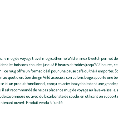
s, le mug de voyage travel mug isotherme Wild en inox Qwetch permet de p
ient les boissons chaudes jusqu’à 6 heures et froides jusqu’à 12 heures, ce 
, ce mug offre un format idéal pour une pause café ou thé à emporter. So
sation au quotidien. Son design Wild associé à son coloris beige apporte une
ici un produit fonctionnel, conçu en acier inoxydable dont une grande par
, il est recommandé de ne pas placer ce mug de voyage au lave-vaisselle, a
ude savonneuse ou avec du bicarbonate de soude, en utilisant un support no
contenant ouvert. Produit vendu à l’unité.