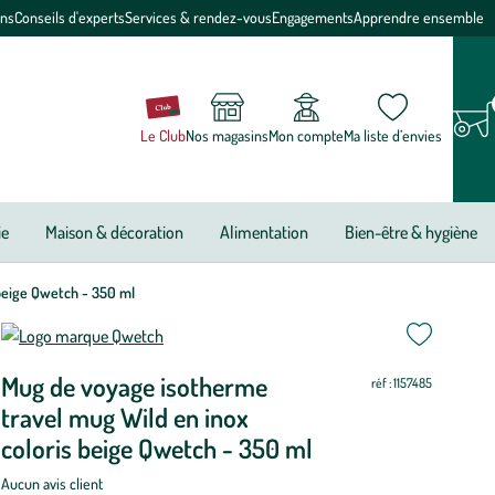
ons
Conseils d'experts
Services & rendez-vous
Engagements
Apprendre ensemble
Le Club
Nos magasins
Mon compte
Ma liste d’envies
ie
Maison & décoration
Alimentation
Bien-être & hygiène
beige Qwetch - 350 ml
ettre
ettre
Mug de voyage isotherme
ur
ur
réf : 1157485
travel mug Wild en inox
coloris beige Qwetch - 350 ml
Aucun avis client