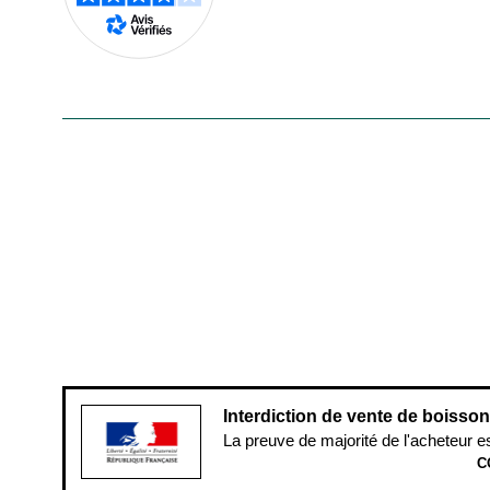
En savoir plus
Le saviez-vous ?
Notre site botanic® a été pensé, créé et développé e
Conditions générales de vente
Conditions g
Pour votre santé, évitez de manger ent
Interdiction de vente de boisso
La preuve de majorité de l'acheteur e
C