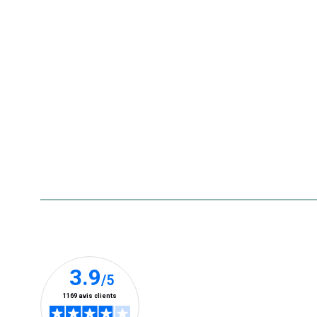
Nos offres du moment
Nos marques
La carte cadeau botanic®
Collecte de vos produits
usagés
Rappels de produits
Aide & contact
Foire aux questions
Accessibilité : non conforme
Nos clients prennent la parole