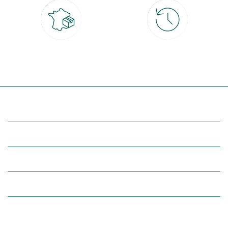
Livraison partout en France
30 jours pour changer d'avis
à domicile ou point relais
et retour gratuit en magasin
(Re)découvrez botanic®
Entre vous et nous
Nos univers botanic®
(Re)connectez-vous avec la nature, inspirez-vous et profitez de