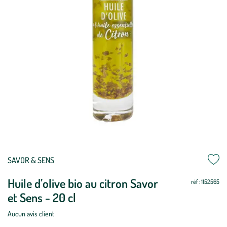
Mettre
Mettre
SAVOR & SENS
à
à
Huile d’olive bio au citron Savor
jour
jour
réf : 1152565
et Sens - 20 cl
Aucun avis client