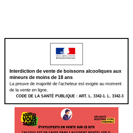
Pour votre santé, évitez de manger entre les repas,
www.mangerbouger.fr
.
L’abus d’alcool est dangereux pour la santé, à consommer avec
modération.
Interdiction de vente de boissons alcooliques aux
mineurs de moins de 18 ans
La preuve de majorité de l'acheteur est exigée au moment
de la vente en ligne.
CODE DE LA SANTÉ PUBLIQUE : ART. L. 3342-1. L. 3342-3
ÉTHYLOTESTS EN VENTE SUR CE SITE. L’ALCOOL EST EN CAUSE