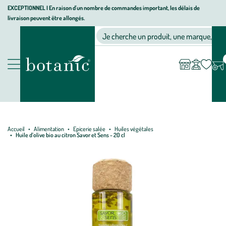
Aller
Aller
Aller
EXCEPTIONNEL I En raison d'un nombre de commandes important, les délais de
livraison peuvent être allongés.
à
au
au
Jardinerie écologique, animalerie, décoration, alimentation bio bot
la
contenu
pied
Ma
Nos magasins
Mon
Je cherche un produit, une marque, un co
liste
compte
navigation
principal
de
d’envies
page
Nos produits
Accueil
Alimentation
Epicerie salée
Huiles végétales
Huile d’olive bio au citron Savor et Sens - 20 cl