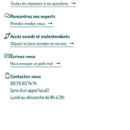
Toutes les répons
es à vos questions
Rencontrez nos experts
Prendre rendez-vous
Accès sourds et malentendants
Cliquez-ici pour accéder au service
Écrivez-nous
Nous envoyer un petit mot
Contactez-nous
09 70 83 74 74
(prix d'un appel local)
Lundi au dimanche de 8h à 21h
Conditions générales de vente
Conditions générales d'utilisation
Mentions légales
Politique de confidentialité & cookies
Pièces détachées
Plan du site
Gestion des cookies