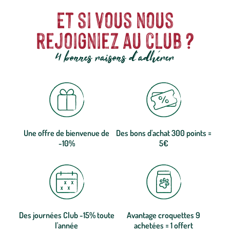
Et si vous nous
rejoigniez au club ?
4 bonnes raisons d'adhérer
Une offre de bienvenue de
Des bons d'achat 300 points =
-10%
5€
Des journées Club -15% toute
Avantage croquettes 9
l'année
achetées = 1 offert