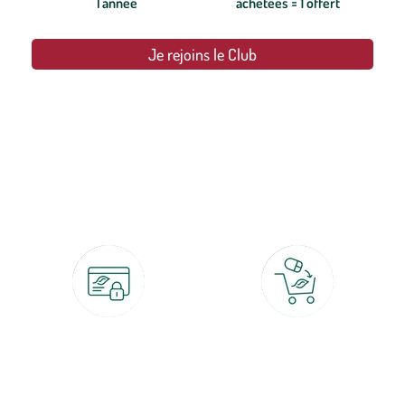
l'année
achetées = 1 offert
Je rejoins le Club
botanic®, les jardineries expertes du végétal depuis 1995.
Paiement 100% sécurisé
Click & Collect
CB, PayPal, carte cadeau, Alma 3x ou
retrait gratuit en magasin sous 2h
4x