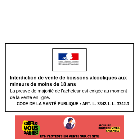
Pour votre santé, évitez de manger entre les repas,
www.mangerbouger.fr
.
L’abus d’alcool est dangereux pour la santé, à consommer avec
modération.
Interdiction de vente de boissons alcooliques aux
mineurs de moins de 18 ans
La preuve de majorité de l'acheteur est exigée au moment
de la vente en ligne.
CODE DE LA SANTÉ PUBLIQUE : ART. L. 3342-1. L. 3342-3
ÉTHYLOTESTS EN VENTE SUR CE SITE. L’ALCOOL EST EN CAUSE