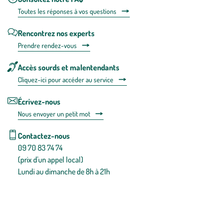
Toutes les répons
es à vos questions
Rencontrez nos experts
Prendre rendez-vous
Accès sourds et malentendants
Cliquez-ici pour accéder au service
Écrivez-nous
Nous envoyer un petit mot
Contactez-nous
09 70 83 74 74
(prix d'un appel local)
Lundi au dimanche de 8h à 21h
Conditions générales de vente
Conditions générales d'utilisation
Mentions légales
Politique de confidentialité & cookies
Pièces détachées
Plan du site
Gestion des cookies