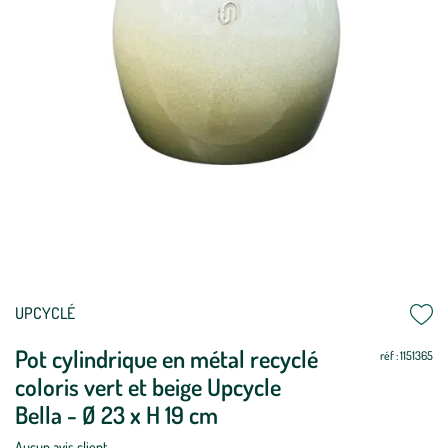
Mettre
Mettre
UPCYCLÉ
à
à
Pot cylindrique en métal recyclé
jour
jour
réf : 1151365
coloris vert et beige Upcycle
Bella - Ø 23 x H 19 cm
Aucun avis client