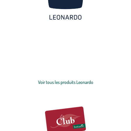
Découvrez la marque Leonardo pour une vaisselle et une décoration
au design élégant et intemporel. Créateur-verrier depuis plus de 150
ans, la marque est spécialisée dans l'
art de la table
, pour les repas du
quotidien ou pour les grandes occasions.
Verres
à eau, verres à vin,
flûtes à champagne,
carafes d'eau
ou encore verres colorés sont
Voir plus
autant de créations qui embelliront vos tables repas. Ce qu'on aime
chez les célèbres verres à eau Leonardo ou les verres à vin Leonardo :
Voir tous les produits Leonardo
un design de haute qualité, des lignes élégantes, une brillance
incomparable, une résistance aux chocs et aux lave-vaisselles. Une
chose est sûre, le verre Leonardo a le vent en poupe ! Découvrez
également l'univers Leonardo autour de la
décoration de la maison
:
des
vases
en verre subliment vos bouquets tandis que la décoration
de Noël pare votre intérieur avec raffinement et élégance.