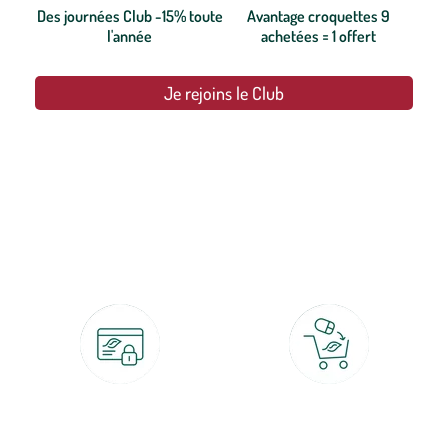
Des journées Club -15% toute
Avantage croquettes 9
l'année
achetées = 1 offert
Je rejoins le Club
botanic®, les jardineries expertes du végétal depuis 1995.
Paiement 100% sécurisé
Click & Collect
CB, PayPal, carte cadeau, Alma 3x ou
retrait gratuit en magasin sous 2h