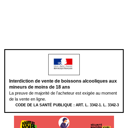
Mentions légales
Politique de confidentialité & cookies
Pièces détachées
Plan du site
Gestion des cookies
Pour votre santé, évitez de manger entre les repas,
www.mangerbouger.fr
.
L’abus d’alcool est dangereux pour la santé, à consommer avec
modération.
Interdiction de vente de boissons alcooliques aux
mineurs de moins de 18 ans
La preuve de majorité de l'acheteur est exigée au moment
de la vente en ligne.
CODE DE LA SANTÉ PUBLIQUE : ART. L. 3342-1. L. 3342-3
ÉTHYLOTESTS EN VENTE SUR CE SITE. L’ALCOOL EST EN CAUSE