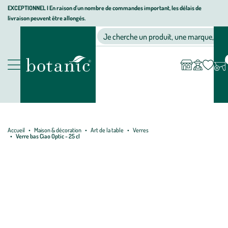
Aller
Aller
Aller
EXCEPTIONNEL I En raison d'un nombre de commandes important, les délais de
livraison peuvent être allongés.
à
au
au
Jardinerie écologique, animalerie, décoration, alimentation bio bot
la
contenu
pied
Ma
Nos magasins
Mon
Je cherche un produit, une marque, un co
liste
compte
navigation
principal
de
d’envies
page
Nos produits
Accueil
Maison & décoration
Art de la table
Verres
Verre bas Ciao Optic - 25 cl