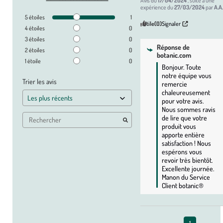
Avis du
17/04/2024
, suite à une
expérience du
27/03/2024
par
A.A
5
étoiles
1
Utile
(0)
Signaler
4
étoiles
0
3
étoiles
0
Réponse de
2
étoiles
0
botanic.com
1
étoile
0
Bonjour. Toute 
notre équipe vous 
Trier les avis
remercie 
chaleureusement 
pour votre avis. 
Nous sommes ravis 
de lire que votre 
produit vous 
apporte entière 
satisfaction ! Nous 
espérons vous 
revoir très bientôt. 
Excellente journée. 
Manon du Service 
Client botanic®