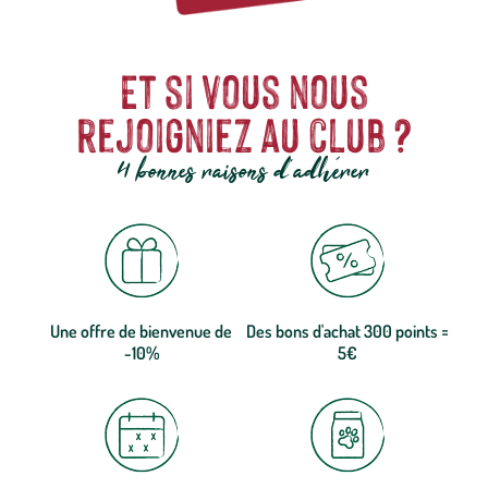
Et si vous nous
rejoigniez au club ?
4 bonnes raisons d'adhérer
Une offre de bienvenue de
Des bons d'achat 300 points =
-10%
5€