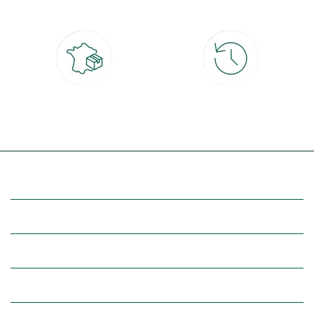
4x
Livraison partout en France
30 jours pour changer d'avis
à domicile ou point relais
et retour gratuit en magasin
(Re)découvrez botanic®
Entre vous et nous
Nos univers botanic®