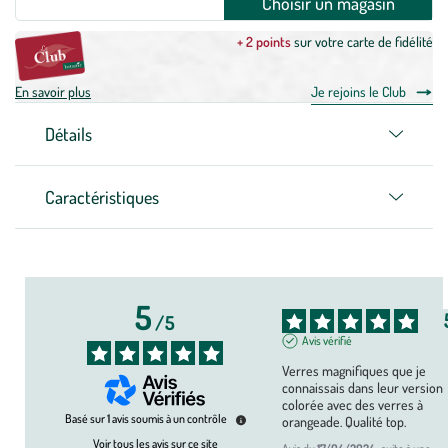
Choisir un magasin
+ 2 points
sur votre carte de fidélité
En savoir plus
Je rejoins le Club
Détails
Caractéristiques
5
/
5
Avis vérifié
Verres magnifiques que je 
connaissais dans leur version 
colorée avec des verres à 
Basé sur
1
avis soumis à un contrôle
orangeade. Qualité top.
Voir tous les avis sur ce site