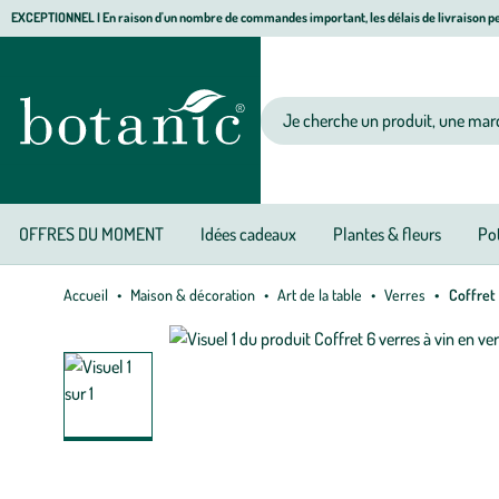
Aller
Aller
Aller
EXCEPTIONNEL I En raison d'un nombre de commandes important, les délais de livraison pe
à
au
au
Jardinerie écologique, animalerie, décoration, alimentation bio botanic®
la
contenu
pied
navigation
principal
de
Votre recherche
page
OFFRES DU MOMENT
Idées cadeaux
Plantes & fleurs
Pot
Accueil
Maison & décoration
Art de la table
Verres
Coffret 