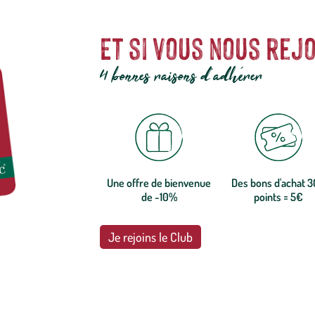
Et si vous nous rejo
4 bonnes raisons d'adhérer
Une offre de bienvenue
Des bons d'achat 
de -10%
points = 5€
Je rejoins le Club