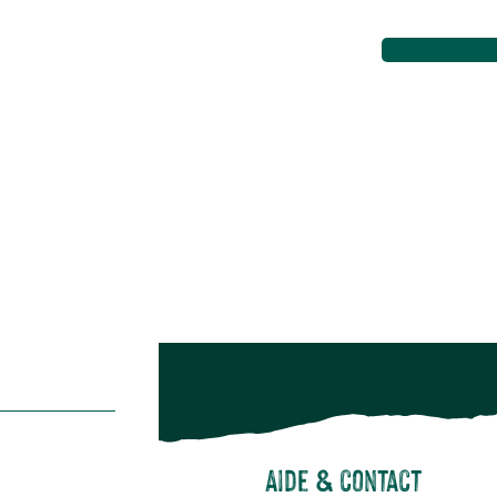
Aménagement extérieur
Maison & décoration
Animalerie
Alimentation
Bien-être & hygiène
Restons c
Noël
Suivez-nou
Suiv
Aide & contact