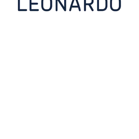
n au design élégant et intemporel. Créateur-verrier depuis plus de 150 ans
à vin, flûtes à champagne,
carafes d'eau
ou encore verres colorés sont auta
rdo : un design de haute qualité, des lignes élégantes, une brillance incomp
 également l'univers Leonardo autour de la
décoration de la maison
: des
v