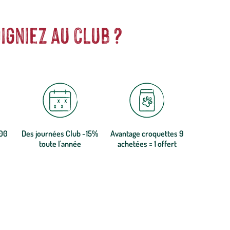
igniez au club ?
300
Des journées Club -15%
Avantage croquettes 9
toute l'année
achetées = 1 offert