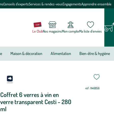
ons
Conseils d'experts
Services & rendez-vous
Engagements
Apprendre ensemble
Le Club
Nos magasins
Mon compte
Ma liste d’envies
ie
Maison & décoration
Alimentation
Bien-être & hygiène
ettre
ettre
ur
ur
réf : 1146856
Coffret 6 verres à vin en
verre transparent Cesti - 280
ml