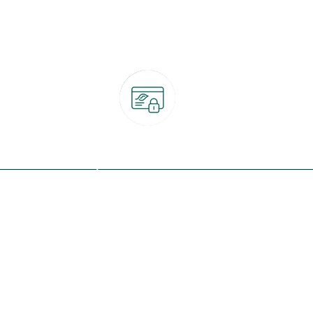
Paiement 100% sécurisé
CB, PayPal, carte cadeau, Alma 3x ou 4x
ret
Qui sommes-nous ?
Notre programme de fidélité
Nos engagements
Nos magasins
botanic® société à mission
Nos services & rendez-vous