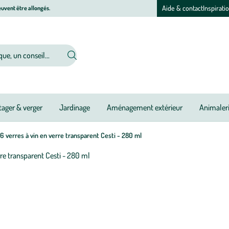
Aide & contact
Inspirati
uvent être allongés.
ager & verger
Jardinage
Aménagement extérieur
Animaler
6 verres à vin en verre transparent Cesti - 280 ml
Afficher
le
M
M
zoom
à
à
pour
jo
jo
l’image
1
sur
1