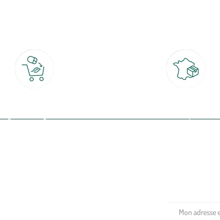
botanic®, les jardineries expertes du végétal depuis 1995.
Click & Collect
Livraison partout en Fran
rait gratuit en magasin sous 2h
à domicile ou point relais
(Re)connectez-v
profitez de nos 
Plantes & fleurs
Potager & verger
Jardinage