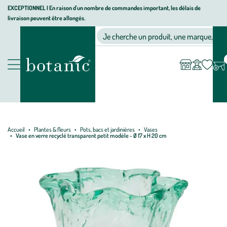
Aller
Aller
Aller
EXCEPTIONNEL I En raison d'un nombre de commandes important, les délais de
livraison peuvent être allongés.
à
au
au
Jardinerie écologique, animalerie, décoration, alimentation bio bot
la
contenu
pied
Ma
Nos magasins
Mon
Je cherche un produit, une marque, un co
liste
compte
navigation
principal
de
d’envies
page
Nos produits
Accueil
Plantes & fleurs
Pots, bacs et jardinières
Vases
Vase en verre recyclé transparent petit modèle - Ø 17 x H 20 cm