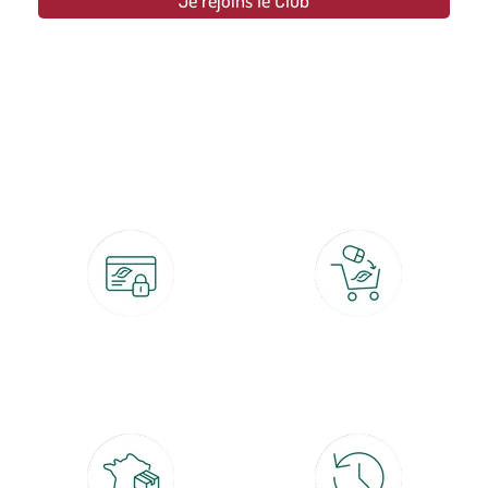
Je rejoins le Club
botanic®, les jardineries expertes du végétal depuis 1995.
Paiement 100% sécurisé
Click & Collect
CB, PayPal, carte cadeau, Alma 3x ou
retrait gratuit en magasin sous 2h
4x