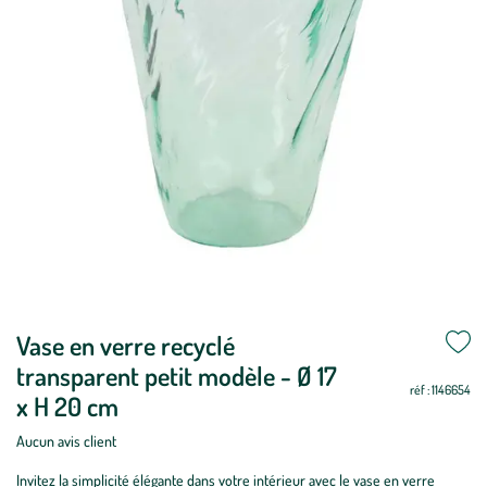
Mettre
Vase en verre recyclé
Mettre
à
à
transparent petit modèle - Ø 17
jour
jour
réf : 1146654
x H 20 cm
Aucun avis client
Invitez la simplicité élégante dans votre intérieur avec le vase en verre