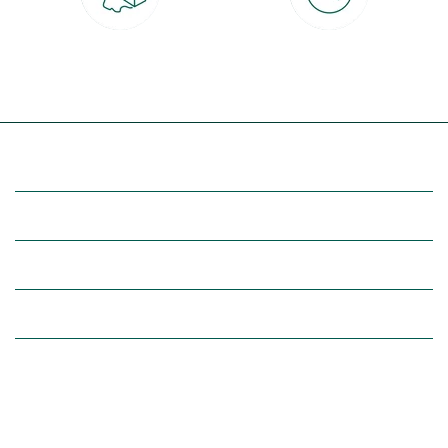
Livraison partout en France
30 jours pour changer d'avis
à domicile ou point relais
et retour gratuit en magasin
(Re)découvrez botanic®
Entre vous et nous
Nos univers botanic®
(Re)connectez-vous avec la nature, inspirez-vous et profitez de
nos offres exclusives !