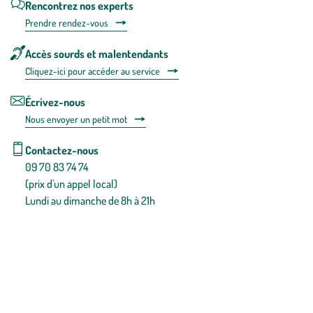
Rencontrez nos experts
Prendre rendez-vous
Accès sourds et malentendants
Cliquez-ici pour accéder au service
Écrivez-nous
Nous envoyer un petit mot
Contactez-nous
09 70 83 74 74
(prix d'un appel local)
Lundi au dimanche de 8h à 21h
Conditions générales de vente
Conditions générales d'utilisation
Mentions légales
Politique de confidentialité & cookies
Pièces détachées
Plan du site
Gestion des cookies
Pour votre santé, évitez de manger entre les repas,