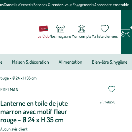
ons
Conseils d'experts
Services & rendez-vous
Engagements
Apprendre ensemble
Le Club
Nos magasins
Mon compte
Ma liste d’envies
ie
Maison & décoration
Alimentation
Bien-être & hygiène
rouge - Ø 24 x H 35 cm
ettre
ettre
EDELMAN
Lanterne en toile de jute
ur
ur
réf : 1146276
marron avec motif fleur
rouge - Ø 24 x H 35 cm
Aucun avis client