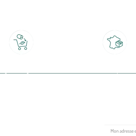
botanic®, les jardineries expertes du végétal depuis 1995.
Click & Collect
Livraison partout en Fran
rait gratuit en magasin sous 2h
à domicile ou point relais
(Re)connectez-v
profitez de nos 
Plantes & fleurs
Potager & verger
Jardinage