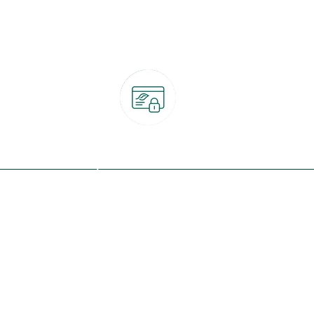
Paiement 100% sécurisé
CB, PayPal, carte cadeau, Alma 3x ou 4x
ret
Qui sommes-nous ?
Notre programme de fidélité
Nos engagements
Nos magasins
botanic® société à mission
Nos services & rendez-vous