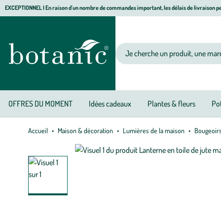
Aller
Aller
Aller
EXCEPTIONNEL I En raison d'un nombre de commandes important, les délais de livraison pe
à
au
au
Jardinerie écologique, animalerie, décoration, alimentation bio botanic®
la
contenu
pied
navigation
principal
de
Votre recherche
page
OFFRES DU MOMENT
Idées cadeaux
Plantes & fleurs
Pot
Accueil
Maison & décoration
Lumières de la maison
Bougeoirs