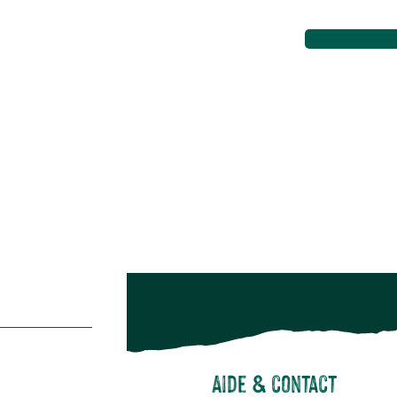
Aménagement extérieur
Maison & décoration
Animalerie
Alimentation
Bien-être & hygiène
Restons c
Noël
Suivez-nou
Suiv
Aide & contact