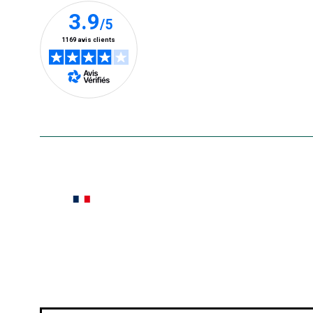
En savoir plus
Le saviez-vous ?
Notre site botanic® a été pensé, créé et développé
Conditions générales de vente
Conditions g
Pour votre santé, évitez de manger ent