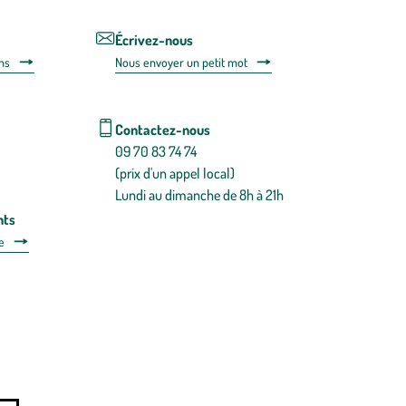
de
désabonnem
intégré
Écrivez-nous
dans
ns
Nous envoyer un petit mot
la
newsletter.
En
savoir
Contactez-nous
plus
09 70 83 74 74
(prix d'un appel local)
Lundi au dimanche de 8h à 21h
nts
e
 détachées
Plan du site
Gestion des cookies
a santé, à consommer avec modération.