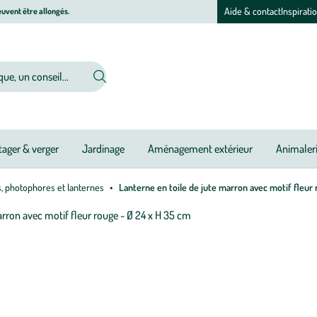
Aide & contact
Inspirati
uvent être allongés.
ager & verger
Jardinage
Aménagement extérieur
Animaler
, photophores et lanternes
Lanterne en toile de jute marron avec motif fleur 
Afficher
le
M
M
zoom
à
à
pour
jo
jo
l’image
1
sur
1