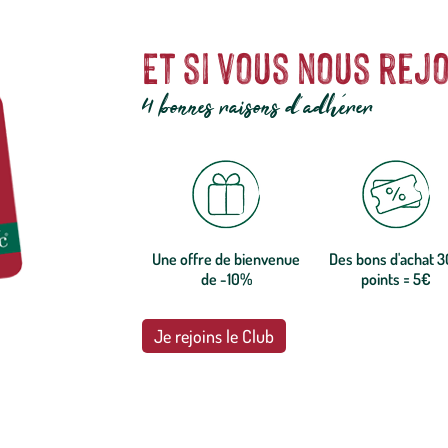
Et si vous nous rejo
4 bonnes raisons d'adhérer
Une offre de bienvenue
Des bons d'achat 
de -10%
points = 5€
Je rejoins le Club