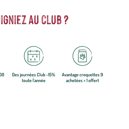
igniez au club ?
300
Des journées Club -15%
Avantage croquettes 9
toute l'année
achetées = 1 offert