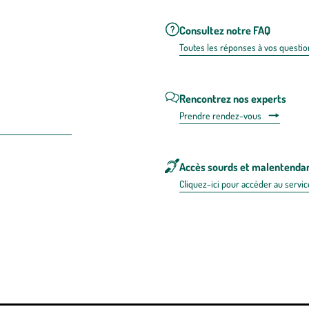
Consultez notre FAQ
Toutes les répons
es à vos questio
Rencontrez nos experts
Prendre rendez-vous
Accès sourds et malentenda
Cliquez-ici pour accéder au servic
 en FRANCE
énérales d'utilisation
Mentions légales
Politique de confidentialité & cookies
Pièces
re les repas,
www.mangerbouger.fr
.
L’abus d’alcool est dangereux pour l