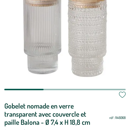
Mettre
Gobelet nomade en verre
Mettre
à
à
transparent avec couvercle et
jour
jour
réf : 1146068
paille Balona - Ø 7,4 x H 18,8 cm