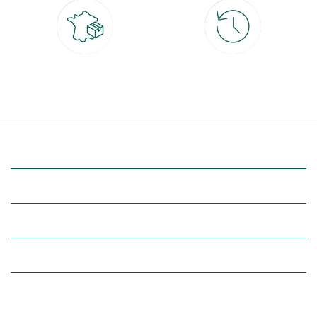
Livraison partout en France
30 jours pour changer d'avis
à domicile ou point relais
et retour gratuit en magasin
(Re)découvrez botanic®
Entre vous et nous
Nos univers botanic®
(Re)connectez-vous avec la nature, inspirez-vous et profitez de