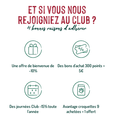
Et si vous nous
rejoigniez au club ?
4 bonnes raisons d'adhérer
Une offre de bienvenue de
Des bons d'achat 300 points =
-10%
5€
Des journées Club -15% toute
Avantage croquettes 9
l'année
achetées = 1 offert