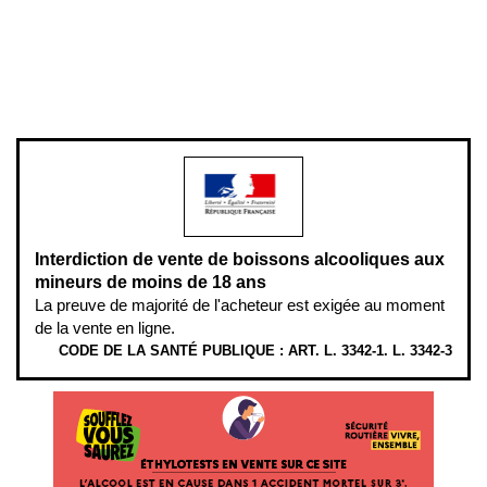
Pour votre santé, évitez de manger entre les repas,
www.mangerbouger.fr
.
L’abus d’alcool est dangereux pour la santé, à consommer avec
modération.
Interdiction de vente de boissons alcooliques aux
mineurs de moins de 18 ans
La preuve de majorité de l'acheteur est exigée au moment
de la vente en ligne.
CODE DE LA SANTÉ PUBLIQUE : ART. L. 3342-1. L. 3342-3
ÉTHYLOTESTS EN VENTE SUR CE SITE. L’ALCOOL EST EN CAUSE