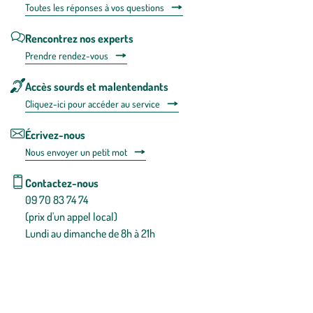
Toutes les répons
es à vos questions
Rencontrez nos experts
Prendre rendez-vous
Accès sourds et malentendants
Cliquez-ici pour accéder au service
Écrivez-nous
Nous envoyer un petit mot
Contactez-nous
09 70 83 74 74
(prix d'un appel local)
Lundi au dimanche de 8h à 21h
Conditions générales de vente
Conditions générales d'utilisation
Mentions légales
Politique de confidentialité & cookies
Pièces détachées
Plan du site
Gestion des cookies