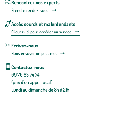
Rencontrez nos experts
Prendre rendez-vous
Accès sourds et malentendants
Cliquez-ici pour accéder au service
Écrivez-nous
Nous envoyer un petit mot
Contactez-nous
09 70 83 74 74
(prix d'un appel local)
Lundi au dimanche de 8h à 21h
Conditions générales de vente
Conditions générales d'utilisation
Mentions légales
Politique de confidentialité & cookies
Pièces détachées
Plan du site
Gestion des cookies
Pour votre santé, évitez de manger entre les repas,