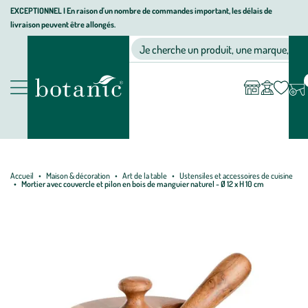
Aller
Aller
Aller
EXCEPTIONNEL I En raison d'un nombre de commandes important, les délais de
livraison peuvent être allongés.
à
au
au
Jardinerie écologique, animalerie, décoration, alimentation bio bot
la
contenu
pied
Ma
Nos magasins
Mon
Je cherche un produit, une marque, un co
liste
compte
navigation
principal
de
d’envies
page
Nos produits
Accueil
Maison & décoration
Art de la table
Ustensiles et accessoires de cuisine
Mortier avec couvercle et pilon en bois de manguier naturel - Ø 12 x H 10 cm