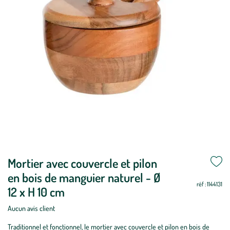
Mettre
Mortier avec couvercle et pilon
Mettre
à
à
en bois de manguier naturel - Ø
jour
jour
réf : 1144131
12 x H 10 cm
Aucun avis client
Traditionnel et fonctionnel, le mortier avec couvercle et pilon en bois de