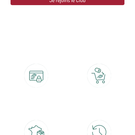
Je rejoins le Club
botanic®, les jardineries expertes du végétal depuis 1995.
Paiement 100% sécurisé
Click & Collect
CB, PayPal, carte cadeau, Alma 3x ou
retrait gratuit en magasin sous 2h
4x