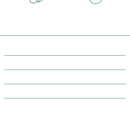
Livraison partout en France
30 jours pour changer d'avis
à domicile ou point relais
et retour gratuit en magasin
(Re)découvrez botanic®
Entre vous et nous
Nos univers botanic®
(Re)connectez-vous avec la nature, inspirez-vous et profitez de
nos offres exclusives !