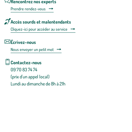
Rencontrez nos experts
Prendre rendez-vous
Accès sourds et malentendants
Cliquez-ici pour accéder au service
Écrivez-nous
Nous envoyer un petit mot
Contactez-nous
09 70 83 74 74
(prix d'un appel local)
Lundi au dimanche de 8h à 21h
Conditions générales de vente
Conditions générales d'utilisation
Mentions légales
Politique de confidentialité & cookies
Pièces détachées
Plan du site
Gestion des cookies
Pour votre santé, évitez de manger entre les repas,