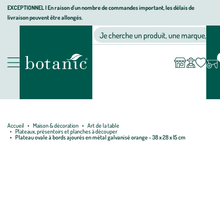
Aller
Aller
Aller
EXCEPTIONNEL I En raison d'un nombre de commandes important, les délais de
livraison peuvent être allongés.
à
au
au
Jardinerie écologique, animalerie, décoration, alimentation bio bot
la
contenu
pied
Ma
Nos magasins
Mon
Je cherche un produit, une marque, un co
liste
compte
navigation
principal
de
d’envies
page
Nos produits
Accueil
Maison & décoration
Art de la table
Plateaux, présentoirs et planches à découper
Plateau ovale à bords ajourés en métal galvanisé orange - 38 x 28 x 15 cm