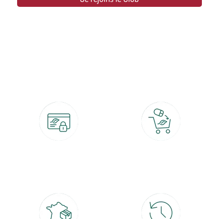
botanic®, les jardineries expertes du végétal depuis 1995.
Paiement 100% sécurisé
Click & Collect
CB, PayPal, carte cadeau, Alma 3x ou
retrait gratuit en magasin sous 2h
4x