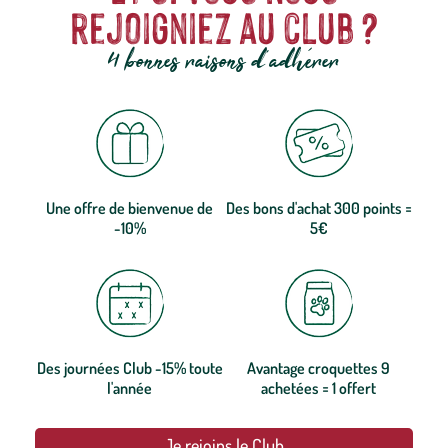
rejoigniez au club ?
4 bonnes raisons d'adhérer
Une offre de bienvenue de
Des bons d'achat 300 points =
-10%
5€
Des journées Club -15% toute
Avantage croquettes 9
l'année
achetées = 1 offert
Je rejoins le Club