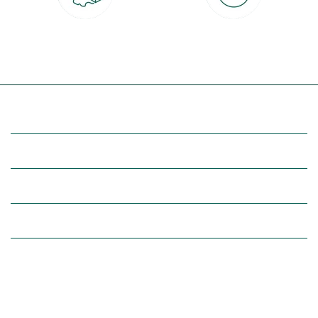
Livraison partout en France
30 jours pour changer d'avis
à domicile ou point relais
et retour gratuit en magasin
(Re)découvrez botanic®
Entre vous et nous
Nos univers botanic®
(Re)connectez-vous avec la nature, inspirez-vous et profitez de
nos offres exclusives !