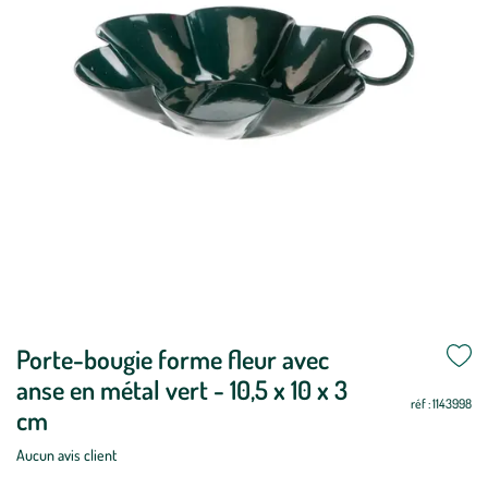
Mettre
Porte-bougie forme fleur avec
Mettre
à
à
anse en métal vert - 10,5 x 10 x 3
jour
jour
réf : 1143998
cm
Aucun avis client