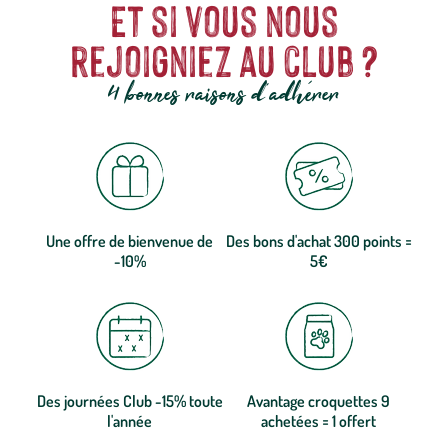
Et si vous nous
rejoigniez au club ?
4 bonnes raisons d'adhérer
Une offre de bienvenue de
Des bons d'achat 300 points =
-10%
5€
Des journées Club -15% toute
Avantage croquettes 9
l'année
achetées = 1 offert