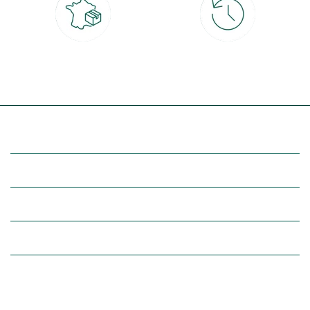
Livraison partout en France
30 jours pour changer d'avis
à domicile ou point relais
et retour gratuit en magasin
(Re)découvrez botanic®
Entre vous et nous
Nos univers botanic®
(Re)connectez-vous avec la nature, inspirez-vous et profitez de