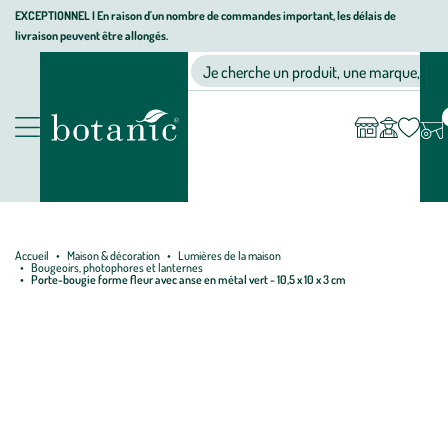
Aller
Aller
Aller
EXCEPTIONNEL I En raison d'un nombre de commandes important, les délais de
livraison peuvent être allongés.
à
au
au
Jardinerie écologique, animalerie, décoration, alimentation bio bot
la
contenu
pied
Ma
Nos magasins
Mon
Je cherche un produit, une marque, un co
liste
compte
navigation
principal
de
d’envies
page
Nos produits
Accueil
Maison & décoration
Lumières de la maison
Bougeoirs, photophores et lanternes
Porte-bougie forme fleur avec anse en métal vert - 10,5 x 10 x 3 cm