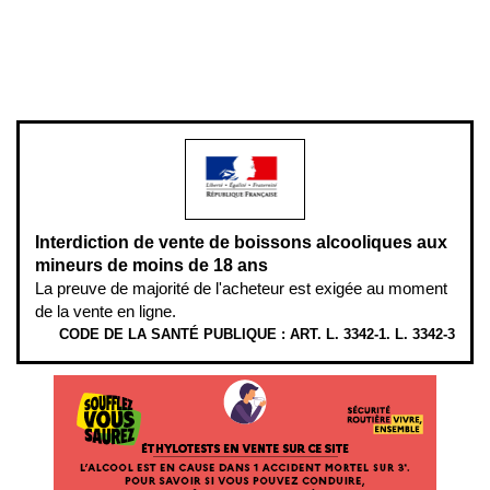
Pour votre santé, évitez de manger entre les repas,
www.mangerbouger.fr
.
L’abus d’alcool est dangereux pour la santé, à consommer avec
modération.
Interdiction de vente de boissons alcooliques aux
mineurs de moins de 18 ans
La preuve de majorité de l'acheteur est exigée au moment
de la vente en ligne.
CODE DE LA SANTÉ PUBLIQUE : ART. L. 3342-1. L. 3342-3
ÉTHYLOTESTS EN VENTE SUR CE SITE. L’ALCOOL EST EN CAUSE