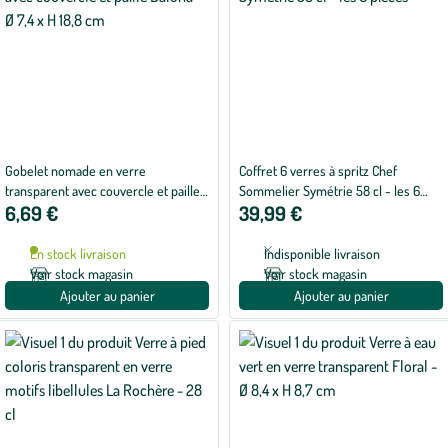
Gobelet nomade en verre
Coffret 6 verres à spritz Chef
transparent avec couvercle et paille
Sommelier Symétrie 58 cl - les 6
6,69 €
39,99 €
Balona - Ø 7,4 x H 18,8 cm
pièces
En stock livraison
Indisponible livraison
Voir stock magasin
Voir stock magasin
Ajouter au panier
Ajouter au panier