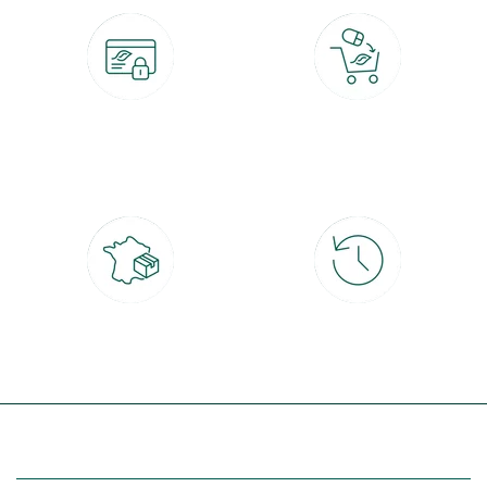
Paiement 100% sécurisé
Click & Collect
CB, PayPal, carte cadeau, Alma 3x ou
retrait gratuit en magasin sous 2h
4x
Livraison partout en France
30 jours pour changer d'avis
à domicile ou point relais
et retour gratuit en magasin