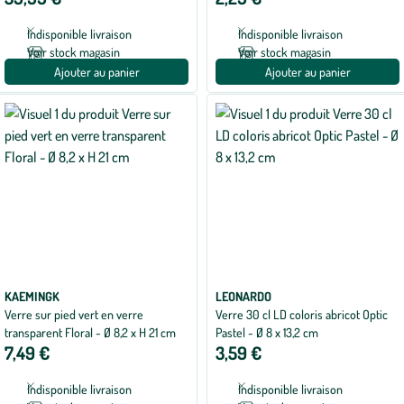
5
avec
Indisponible livraison
Indisponible livraison
1
avis
Voir stock magasin
Voir stock magasin
Ajouter au panier
Ajouter au panier
KAEMINGK
LEONARDO
Verre sur pied vert en verre
Verre 30 cl LD coloris abricot Optic
transparent Floral - Ø 8,2 x H 21 cm
Pastel - Ø 8 x 13,2 cm
7,49 €
3,59 €
Indisponible livraison
Indisponible livraison