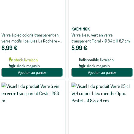
KAEMINGK
Verre à pied coloris transparent en
Verre à eau vert en verre
verre motifs libellules La Rochère -
transparent Floral - Ø 8,4 x H 8,7 cm
8,99 €
5,99 €
28 cl
En stock livraison
Indisponible livraison
Voir stock magasin
Voir stock magasin
Ajouter au panier
Ajouter au panier