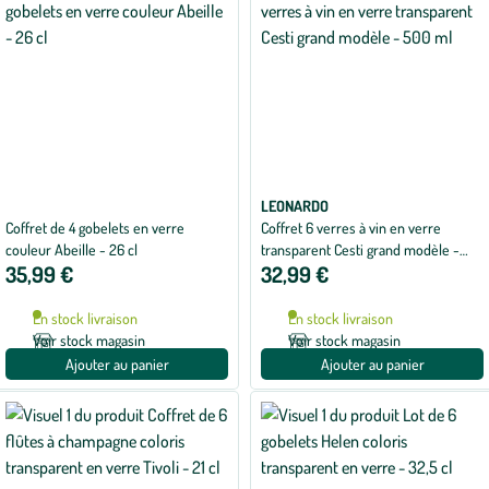
LEONARDO
Coffret de 4 gobelets en verre
Coffret 6 verres à vin en verre
couleur Abeille - 26 cl
transparent Cesti grand modèle -
35,99 €
32,99 €
500 ml
En stock livraison
En stock livraison
Voir stock magasin
Voir stock magasin
Ajouter au panier
Ajouter au panier