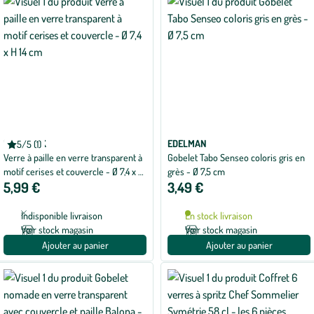
KAEMINGK
EDELMAN
5/5 (1)
Note
Verre à paille en verre transparent à
Gobelet Tabo Senseo coloris gris en
moyenne
de
motif cerises et couvercle - Ø 7,4 x H
grès - Ø 7,5 cm
5
5,99 €
3,49 €
14 cm
sur
5
avec
Indisponible livraison
En stock livraison
1
avis
Voir stock magasin
Voir stock magasin
Ajouter au panier
Ajouter au panier