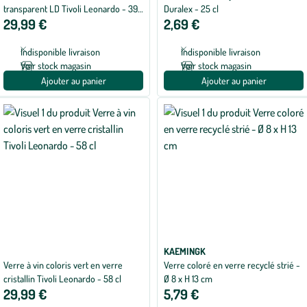
transparent LD Tivoli Leonardo - 39
Duralex - 25 cl
29,99 €
2,69 €
cl
Indisponible livraison
Indisponible livraison
Voir stock magasin
Voir stock magasin
Ajouter au panier
Ajouter au panier
KAEMINGK
Verre à vin coloris vert en verre
Verre coloré en verre recyclé strié -
cristallin Tivoli Leonardo - 58 cl
Ø 8 x H 13 cm
29,99 €
5,79 €