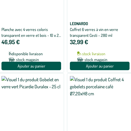
LEONARDO
Planche avec 4 verres coloris
Coffret 6 verres à vin en verre
transparent en verre et bois - 10 x 21
transparent Cesti - 280 ml
46,95 €
32,99 €
x 50 cm
Indisponible livraison
En stock livraison
Voir stock magasin
Voir stock magasin
Ajouter au panier
Ajouter au panier