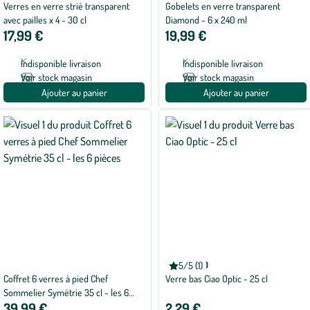
Verres en verre strié transparent
Gobelets en verre transparent
avec pailles x 4 - 30 cl
Diamond - 6 x 240 ml
17,99 €
19,99 €
Indisponible livraison
Indisponible livraison
Voir stock magasin
Voir stock magasin
Ajouter au panier
Ajouter au panier
LEONARDO
5/5 (1)
Note
Coffret 6 verres à pied Chef
Verre bas Ciao Optic - 25 cl
moyenne
de
Sommelier Symétrie 35 cl - les 6
5
39,99 €
2,29 €
pièces
sur