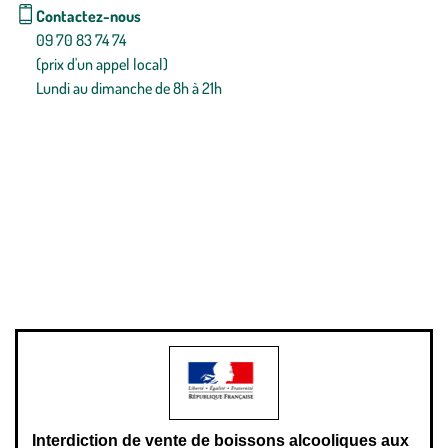
Contactez-nous
09 70 83 74 74
(prix d'un appel local)
Lundi au dimanche de 8h à 21h
Conditions générales de vente
Conditions générales d'utilisation
Mentions légales
Politique de confidentialité & cookies
Pièces détachées
Plan du site
Gestion des cookies
Pour votre santé, évitez de manger entre les repas,
www.mangerbouger.fr
.
L’abus d’alcool est dangereux pour la santé, à consommer avec
modération.
Interdiction de vente de boissons alcooliques aux