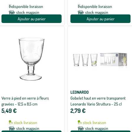
avec
Indisponible livraison
Indisponible livraison
1
avis
Voir stock magasin
Voir stock magasin
Ajouter au panier
Ajouter au panier
LEONARDO
Verre à pied en verre à fleurs
Gobelet haut en verre transparent
gravées - 12,5 x 8,5 cm
Leonardo Vario Struttura - 25 cl
5,49 €
2,79 €
En stock livraison
En stock livraison
Voir stock magasin
Voir stock magasin