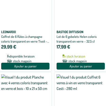
LEONARDO
BASTIDE DIFFUSION
Coffret de 6 flûtes à champagne
Lot de 6 gobelets Helen coloris
coloris transparent en verre Tivoli -
transparent en verre - 32,5 cl
29,99 €
17,99 €
21 cl
Indisponible livraison
En stock livraison
Voir stock magasin
Voir stock magasin
Ajouter au panier
Ajouter au panier