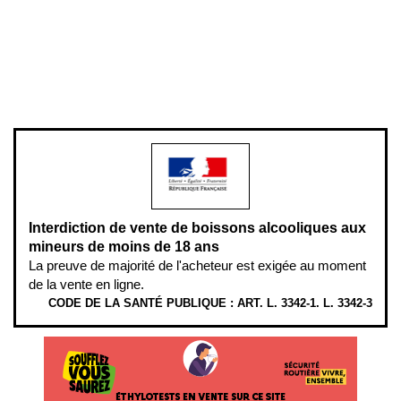
Plan du site
Gestion des cookies
Pour votre santé, évitez de manger entre les repas,
www.mangerbouger.fr
.
L’abus d’alcool est dangereux pour la santé, à consommer avec
modération.
Interdiction de vente de boissons alcooliques aux
mineurs de moins de 18 ans
La preuve de majorité de l'acheteur est exigée au moment
de la vente en ligne.
CODE DE LA SANTÉ PUBLIQUE : ART. L. 3342-1. L. 3342-3
ÉTHYLOTESTS EN VENTE SUR CE SITE. L’ALCOOL EST EN CAUSE