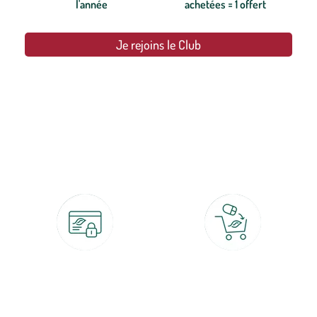
l'année
achetées = 1 offert
Je rejoins le Club
botanic®, les jardineries expertes du végétal depuis 1995.
Paiement 100% sécurisé
Click & Collect
CB, PayPal, carte cadeau, Alma 3x ou
retrait gratuit en magasin sous 2h
4x