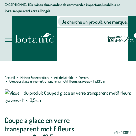
Aller
Aller
Aller
EXCEPTIONNEL I En raison d'un nombre de commandes important, les délais de
livraison peuvent être allongés.
à
au
au
Jardinerie écologique, animalerie, décoration, alimentation bio bot
la
contenu
pied
Ma
Nos magasins
Mon
Je cherche un produit, une marque, un co
liste
compte
navigation
principal
de
d’envies
page
Nos produits
Accueil
Maison & décoration
Art de la table
Verres
Coupe à glace en verre transparent motif fleurs gravées - 11 x 13,5 cm
Coupe à glace en verre
transparent motif fleurs
réf : 1143840