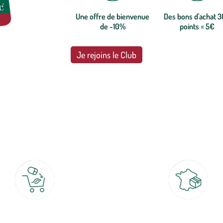
Une offre de bienvenue
Des bons d'achat 
de -10%
points = 5€
Je rejoins le Club
botanic®, les jardineries expertes du végétal depuis 1995.
Click & Collect
Livraison partout en Fran