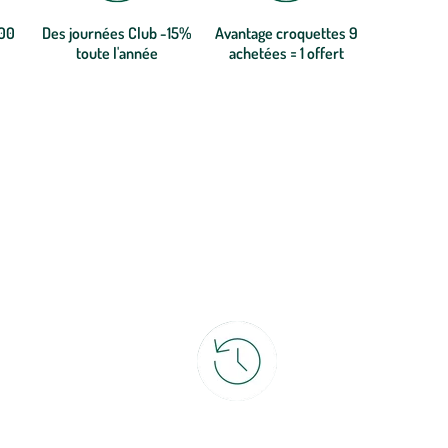
300
Des journées Club -15%
Avantage croquettes 9
toute l'année
achetées = 1 offert
ce
30 jours pour changer d'avis