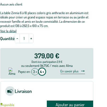
Aucun avis client
La table Zinnia 6 à 10 places coloris gris anthracite en aluminium est
idéale pour créer un grand espace repas en terrasse ou au jardin et
recevoir famille et amis en toute convivialité. La dimension de ce
produit est 136 à 262,5 x 100 x 75 cm.
Voir le détail
-
+
Quantité
379,00 €
Dont éco-participation 2,11 €
ou seulement 94.75€ / mois avec Alma
En savoir plus
3 ×
4 ×
Payez en :
Livraison
Ajouter au panier
Disponible