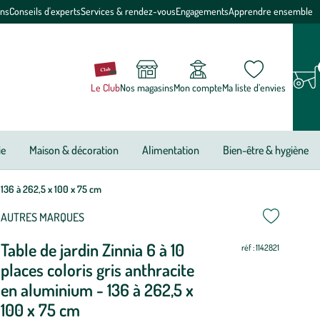
ons
Conseils d'experts
Services & rendez-vous
Engagements
Apprendre ensemble
Le Club
Nos magasins
Mon compte
Ma liste d’envies
ie
Maison & décoration
Alimentation
Bien-être & hygiène
- 136 à 262,5 x 100 x 75 cm
ettre
ettre
AUTRES MARQUES
Table de jardin Zinnia 6 à 10
ur
ur
réf : 1142821
places coloris gris anthracite
en aluminium - 136 à 262,5 x
100 x 75 cm