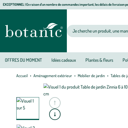
Aller
Aller
Aller
EXCEPTIONNEL I En raison d'un nombre de commandes important, les délais de livraison pe
à
au
au
Jardinerie écologique, animalerie, décoration, alimentation bio botanic®
la
contenu
pied
navigation
principal
de
Votre recherche
page
OFFRES DU MOMENT
Idées cadeaux
Plantes & fleurs
Pot
Accueil
Aménagement extérieur
Mobilier de jardin
Tables de j
e
A
l
l
e
r
à
l
a
s
l
i
d
e
p
r
é
c
é
d
e
n
t
e
A
l
l
e
r
à
l
a
s
l
i
d
e
s
u
i
v
a
n
t