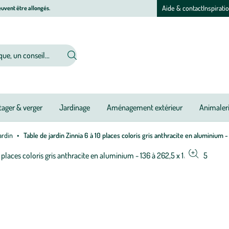
Aide & contact
Inspirati
uvent être allongés.
ager & verger
Jardinage
Aménagement extérieur
Animaler
ardin
Table de jardin Zinnia 6 à 10 places coloris gris anthracite en aluminium 
Afficher
M
M
le
à
à
zoom
jo
jo
pour
l’image
1
sur