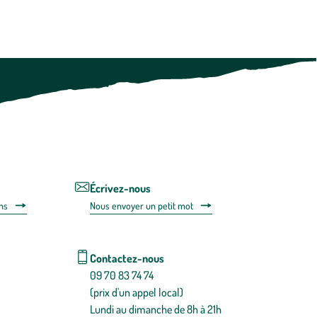
botanic®.
Vous
pouvez
à
tout
moment
vous
désabonner
en
utilisant
le
lien
de
désabonnem
intégré
Écrivez-nous
dans
ns
Nous envoyer un petit mot
la
newsletter.
En
savoir
Contactez-nous
plus
09 70 83 74 74
(prix d'un appel local)
Lundi au dimanche de 8h à 21h