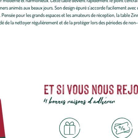
moderne et harmonieux. Cette table devient rapidement le point central de
uners animés aux beaux jours. Son design épuré s’accorde facilement avec d
ensée pour les grands espaces et les amateurs de réception, la table Zinni
é de la nettoyer régulièrement et de la protéger lors des périodes de non-u
Et si vous nous rejo
4 bonnes raisons d'adhérer